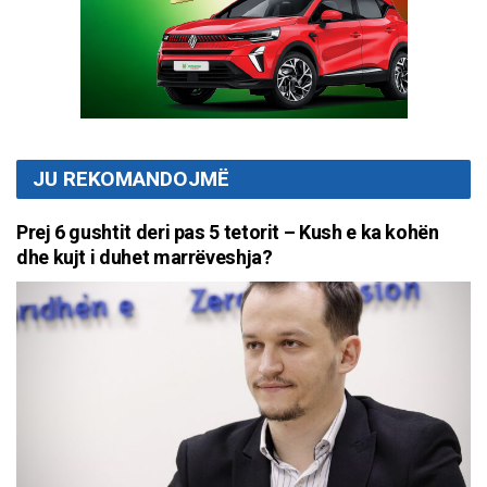
JU REKOMANDOJMË
Prej 6 gushtit deri pas 5 tetorit – Kush e ka kohën
dhe kujt i duhet marrëveshja?