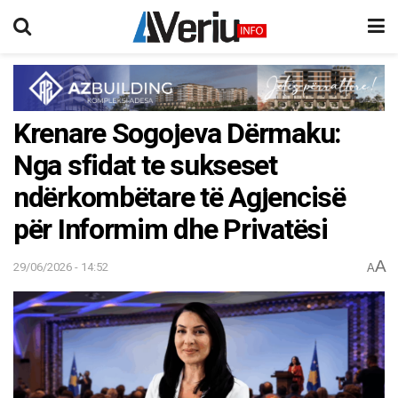
Krenare Sogojeva Dërmaku:
Nga sfidat te sukseset
ndërkombëtare të Agjencisë
për Informim dhe Privatësi
A
29/06/2026 - 14:52
A