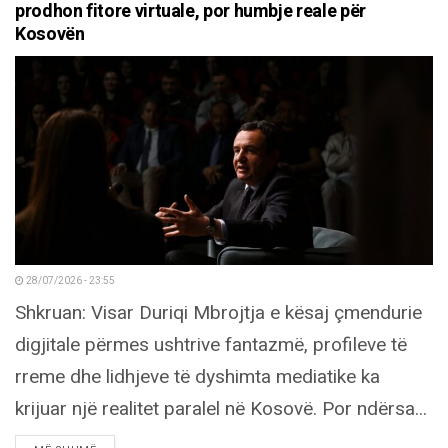
prodhon fitore virtuale, por humbje reale për
Kosovën
28/07/2026 - 23:55
Shkruan: Visar Duriqi Mbrojtja e kësaj çmendurie
digjitale përmes ushtrive fantazmë, profileve të
rreme dhe lidhjeve të dyshimta mediatike ka
krijuar një realitet paralel në Kosovë. Por ndërsa...