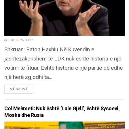
01/08/2026 - 13:17
Shkruan: Baton Haxhiu Në Kuvendin e
jashtëzakonshëm të LDK nuk është historia e një
votimi të fituar. Është historia e një partie që edhe
një herë zgjodhi ta...
DETAILS
MË SHUMË
Col Mehmeti: Nuk është ‘Lule Gjeli’, është Sysoevi,
Moska dhe Rusia