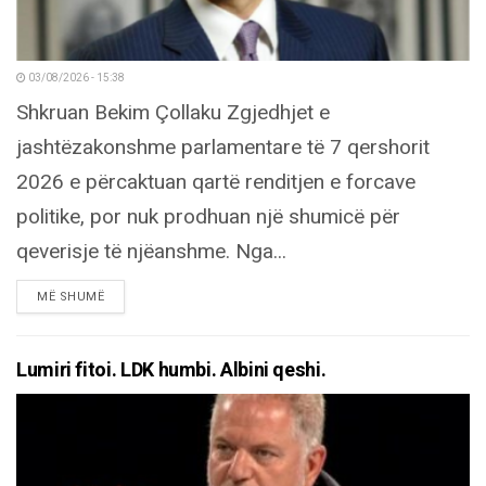
03/08/2026 - 15:38
Shkruan Bekim Çollaku Zgjedhjet e
jashtëzakonshme parlamentare të 7 qershorit
2026 e përcaktuan qartë renditjen e forcave
politike, por nuk prodhuan një shumicë për
qeverisje të njëanshme. Nga...
DETAILS
MË SHUMË
Lumiri fitoi. LDK humbi. Albini qeshi.