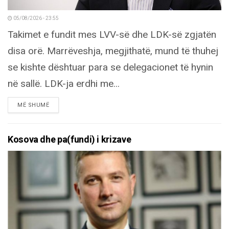
05/08/2026 - 23:55
Takimet e fundit mes LVV-së dhe LDK-së zgjatën
disa orë. Marrëveshja, megjithatë, mund të thuhej
se kishte dështuar para se delegacionet të hynin
në sallë. LDK-ja erdhi me...
DETAILS
MË SHUMË
Kosova dhe pa(fundi) i krizave