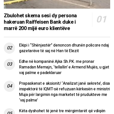
Zbulohet skema sesi dy persona
hakeruan Raiffeisen Bank duke i
marrë 200 mijë euro klientëve
Ekipi i “Shënjestër” denoncon dhunën policore ndaj
gazetarëve të saj në Han të Elezit
Edhe në kompaninë Ajka Sh.P.K. me pronar
Ramadan Memajn, ‘tellallin’ e Armend Mujës, u gjet
vaj palme e padeklaruar
Prapaskenat e aksionit/ ‘Analizat janë sekrete’, disa
inspektorë të IQMT-së refuzuan kërkesën e ministri
Muja për largimin nga marketet të prudukteve me
‘vaj palme’
Këta dyshohet të jenë tre mërgimtarët që vdiqën