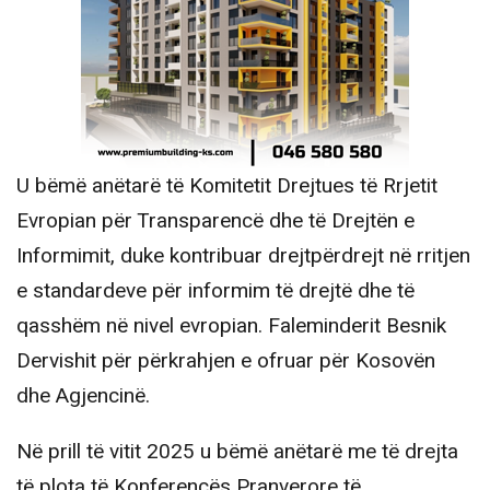
U bëmë anëtarë të Komitetit Drejtues të Rrjetit
Evropian për Transparencë dhe të Drejtën e
Informimit, duke kontribuar drejtpërdrejt në rritjen
e standardeve për informim të drejtë dhe të
qasshëm në nivel evropian. Faleminderit Besnik
Dervishit për përkrahjen e ofruar për Kosovën
dhe Agjencinë.
Në prill të vitit 2025 u bëmë anëtarë me të drejta
të plota të Konferencës Pranverore të