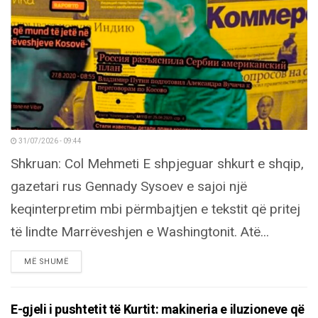
31/07/2026 - 09:44
Shkruan: Col Mehmeti E shpjeguar shkurt e shqip,
gazetari rus Gennady Sysoev e sajoi një
keqinterpretim mbi përmbajtjen e tekstit që pritej
të lindte Marrëveshjen e Washingtonit. Atë...
DETAILS
MË SHUMË
E-gjeli i pushtetit të Kurtit: makineria e iluzioneve që