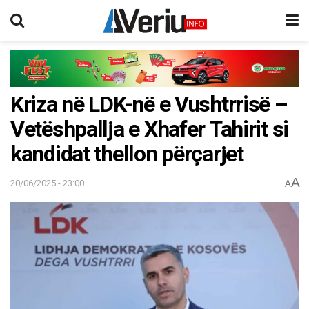
Kriza në LDK-në e Vushtrrisë –
Vetëshpallja e Xhafer Tahirit si
kandidat thellon përçarjet
A
20/06/2025 - 23:00
A