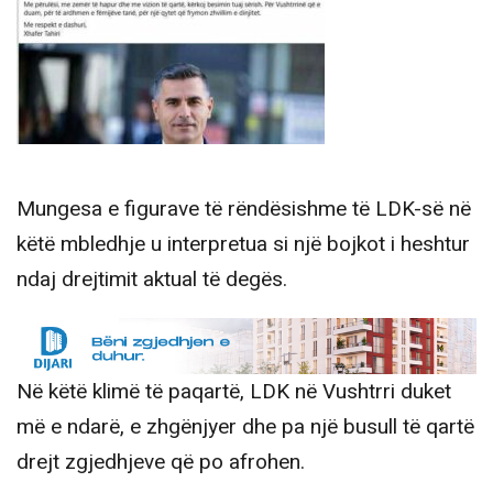
Mungesa e figurave të rëndësishme të LDK-së në
këtë mbledhje u interpretua si një bojkot i heshtur
ndaj drejtimit aktual të degës.
Në këtë klimë të paqartë, LDK në Vushtrri duket
më e ndarë, e zhgënjyer dhe pa një busull të qartë
drejt zgjedhjeve që po afrohen.