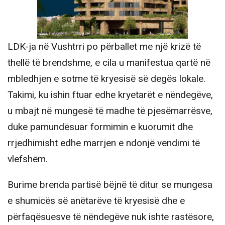
LDK-ja në Vushtrri po përballet me një krizë të
thellë të brendshme, e cila u manifestua qartë në
mbledhjen e sotme të kryesisë së degës lokale.
Takimi, ku ishin ftuar edhe kryetarët e nëndegëve,
u mbajt në mungesë të madhe të pjesëmarrësve,
duke pamundësuar formimin e kuorumit dhe
rrjedhimisht edhe marrjen e ndonjë vendimi të
vlefshëm.
Burime brenda partisë bëjnë të ditur se mungesa
e shumicës së anëtarëve të kryesisë dhe e
përfaqësuesve të nëndegëve nuk ishte rastësore,