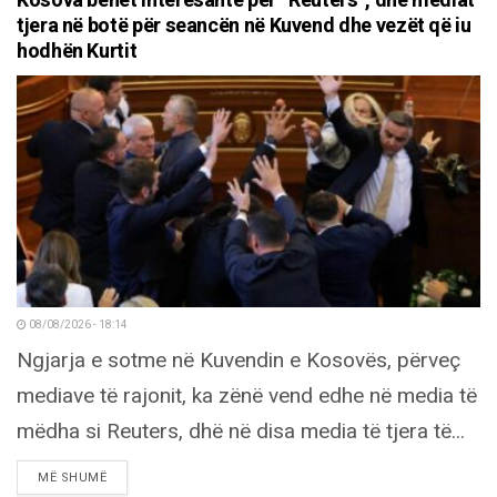
Kosova bëhet interesante për “Reuters”, dhe mediat
tjera në botë për seancën në Kuvend dhe vezët që iu
hodhën Kurtit
08/08/2026 - 18:14
Ngjarja e sotme në Kuvendin e Kosovës, përveç
mediave të rajonit, ka zënë vend edhe në media të
mëdha si Reuters, dhë në disa media të tjera të...
DETAILS
MË SHUMË