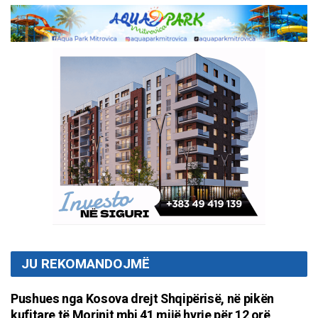
JU REKOMANDOJMË
Pushues nga Kosova drejt Shqipërisë, në pikën
kufitare të Morinit mbi 41 mijë hyrje për 12 orë