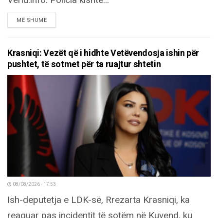
Veriu.info. Policia kishte...
DETAILS
MË SHUMË
Krasniqi: Vezët që i hidhte Vetëvendosja ishin për
pushtet, të sotmet për ta ruajtur shtetin
08/08/2026 - 17:53
Ish-deputetja e LDK-së, Rrezarta Krasniqi, ka
reaguar pas incidentit të sotëm në Kuvend, ku