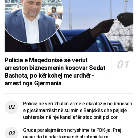
Policia e Maqedonisë së veriut
arreston biznesmenin kosovar Sedat
Bashota, po kërkohej me urdhër-
arrest nga Gjermania
Policia në veri zbulon armë e eksploziv në banesën
e pjesëmarrësit në sulmin e Banjskës dhe pajisje
ushtarake në një kanal afër stacionit policor
Gruda paralajmëron ndryshime te PDK-ja: Prej
nesër do të ndërtojmë një strategji të re