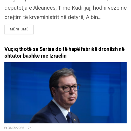
deputetja e Aleancës, Time Kadrijaj, hodhi vezë në
drejtim të kryeministrit në detyrë, Albin...
DETAILS
MË SHUMË
Vuçiq thotë se Serbia do të hapë fabrikë dronësh në
shtator bashkë me Izraelin
08/08/2026 - 17:41