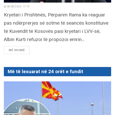
08/08/2026 - 17:19
Kryetari i Prishtinës, Përparim Rama ka reaguar
pas ndërprerjes së sotme të seancës konstituive
të Kuvendit të Kosovës pasi kryetari i LVV-së,
Albin Kurti refuzoi të propozoi emrin...
DETAILS
MË SHUMË
Më të lexuarat në 24 orët e fundit