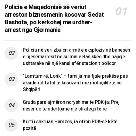
Policia e Maqedonisë së veriut
arreston biznesmenin kosovar Sedat
Bashota, po kërkohej me urdhër-
arrest nga Gjermania
Policia në veri zbulon armë e eksploziv në banesën
e pjesëmarrësit në sulmin e Banjskës dhe pajisje
ushtarake në një kanal afër stacionit policor
“Lamtumirë, Lorik” – familja me fjalë prekëse pas
aksidentit fatal të kosovarit me motoçikletë në
Shqipëri
Gruda paralajmëron ndryshime te PDK-ja: Prej
nesër do të ndërtojmë një strategji të re
Kurti i shkruan Hamzës, ia ofron PDK-së këtë
pozitë