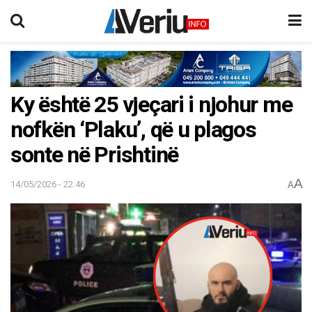
Ky është 25 vjeçari i njohur me
nofkën ‘Plaku’, që u plagos
sonte në Prishtinë
A
14/05/2026 - 22:46
A