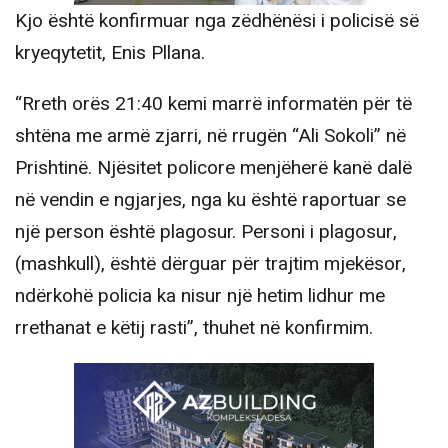
Kjo është konfirmuar nga zëdhënësi i policisë së
kryeqytetit, Enis Pllana.
“Rreth orës 21:40 kemi marrë informatën për të
shtëna me armë zjarri, në rrugën “Ali Sokoli” në
Prishtinë. Njësitet policore menjëherë kanë dalë
në vendin e ngjarjes, nga ku është raportuar se
një person është plagosur. Personi i plagosur,
(mashkull), është dërguar për trajtim mjekësor,
ndërkohë policia ka nisur një hetim lidhur me
rrethanat e këtij rasti”, thuhet në konfirmim.