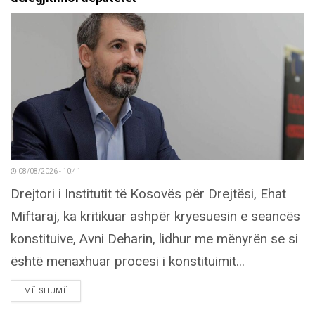
08/08/2026 - 10:41
Drejtori i Institutit të Kosovës për Drejtësi, Ehat
Miftaraj, ka kritikuar ashpër kryesuesin e seancës
konstituive, Avni Deharin, lidhur me mënyrën se si
është menaxhuar procesi i konstituimit...
DETAILS
MË SHUMË