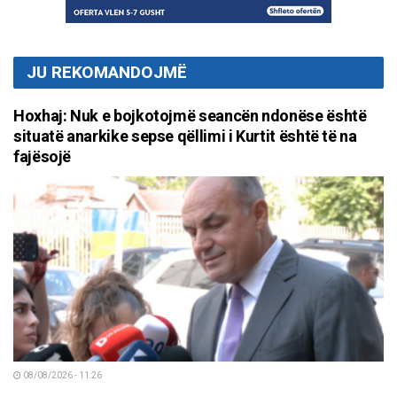
JU REKOMANDOJMË
Hoxhaj: Nuk e bojkotojmë seancën ndonëse është
situatë anarkike sepse qëllimi i Kurtit është të na
fajësojë
08/08/2026 - 11:26