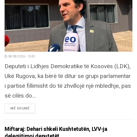
08/08/2026 - 10:45
Deputeti i Lidhjes Demokratike të Kosovës (LDK),
Ukë Rugova, ka bërë të ditur se grupi parlamentar
i partisë fillimisht do të zhvillojë një mbledhje, pas
së cilës do...
DETAILS
MË SHUMË
Miftaraj: Dehari shkeli Kushtetutën, LVV-ja
delegjitimoi deputetët