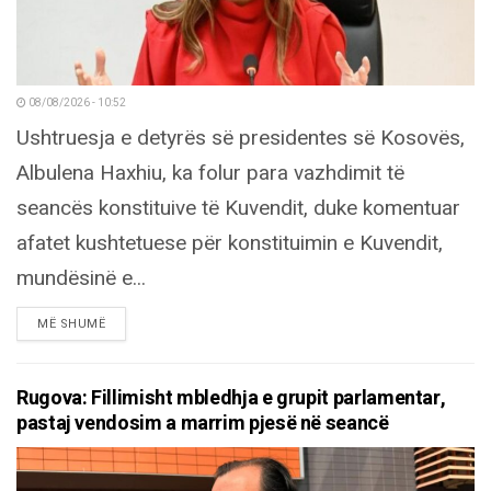
08/08/2026 - 10:52
Ushtruesja e detyrës së presidentes së Kosovës,
Albulena Haxhiu, ka folur para vazhdimit të
seancës konstituive të Kuvendit, duke komentuar
afatet kushtetuese për konstituimin e Kuvendit,
mundësinë e...
DETAILS
MË SHUMË
Rugova: Fillimisht mbledhja e grupit parlamentar,
pastaj vendosim a marrim pjesë në seancë