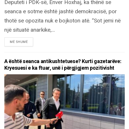
Deputeti i PDK-së, Enver Hoxhaj, ka thënë se
seanca e sotme është jashtë demokracisë, por
thotë se opozita nuk e bojkoton atë. “Sot jemi në
një situatë anarkike,...
DETAILS
MË SHUMË
A është seanca antikushtetuese? Kurti gazetarëve:
Kryesuesi e ka ftuar, unë i përgjigjem pozitivisht