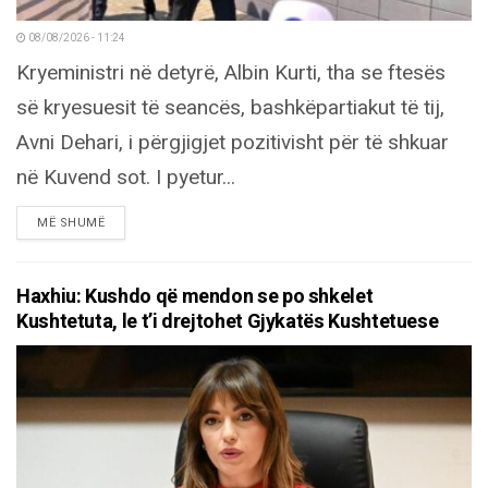
08/08/2026 - 11:24
Kryeministri në detyrë, Albin Kurti, tha se ftesës
së kryesuesit të seancës, bashkëpartiakut të tij,
Avni Dehari, i përgjigjet pozitivisht për të shkuar
në Kuvend sot. I pyetur...
DETAILS
MË SHUMË
Haxhiu: Kushdo që mendon se po shkelet
Kushtetuta, le t’i drejtohet Gjykatës Kushtetuese