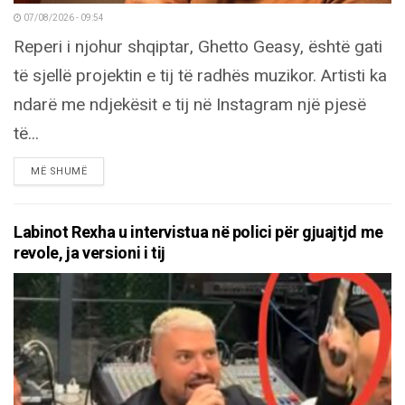
07/08/2026 - 09:54
Reperi i njohur shqiptar, Ghetto Geasy, është gati
të sjellë projektin e tij të radhës muzikor. Artisti ka
ndarë me ndjekësit e tij në Instagram një pjesë
të...
DETAILS
MË SHUMË
Labinot Rexha u intervistua në polici për gjuajtjd me
revole, ja versioni i tij