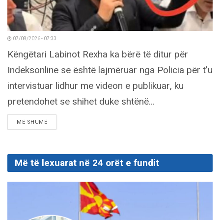
07/08/2026 - 07:33
Këngëtari Labinot Rexha ka bërë të ditur për
Indeksonline se është lajmëruar nga Policia për t’u
intervistuar lidhur me videon e publikuar, ku
pretendohet se shihet duke shtënë...
DETAILS
MË SHUMË
Më të lexuarat në 24 orët e fundit