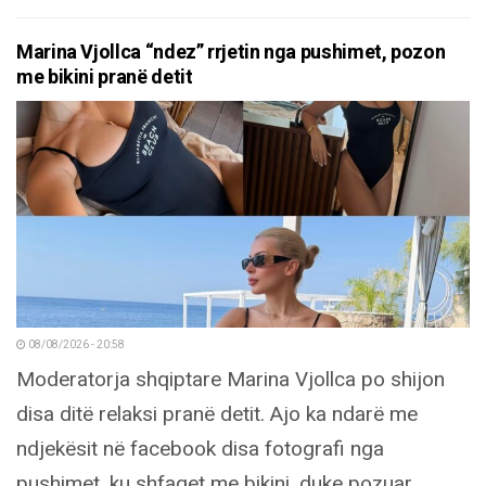
Marina Vjollca “ndez” rrjetin nga pushimet, pozon
me bikini pranë detit
08/08/2026 - 20:58
Moderatorja shqiptare Marina Vjollca po shijon
disa ditë relaksi pranë detit. Ajo ka ndarë me
ndjekësit në facebook disa fotografi nga
pushimet, ku shfaqet me bikini, duke pozuar...