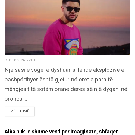
08/08/2026 - 22:00
Një sasi e vogël e dyshuar si lëndë eksplozive e
pashpërthyer është gjetur në orët e para të
mëngjesit të sotëm pranë derës së një dyqani në
pronësi...
DETAILS
MË SHUMË
Alba nuk lë shumë vend për imagjinatë, shfaqet