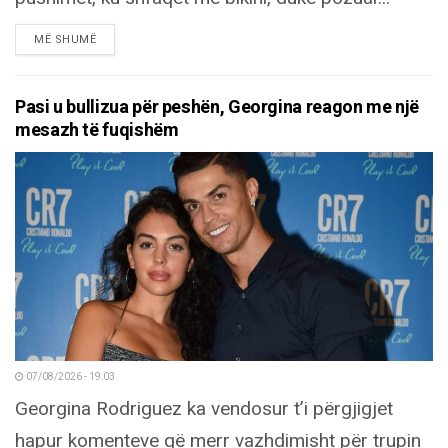
DETAILS
MË SHUMË
Pasi u bullizua për peshën, Georgina reagon me një
mesazh të fuqishëm
07/08/2026 - 19:03
Georgina Rodriguez ka vendosur t’i përgjigjet
hapur komenteve që merr vazhdimisht për trupin