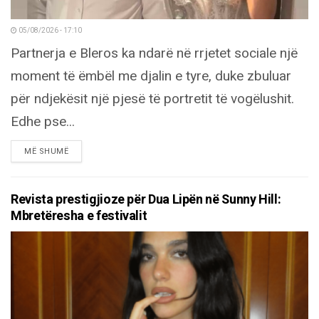
05/08/2026 - 17:10
Partnerja e Bleros ka ndarë në rrjetet sociale një
moment të ëmbël me djalin e tyre, duke zbuluar
për ndjekësit një pjesë të portretit të vogëlushit.
Edhe pse...
DETAILS
MË SHUMË
Revista prestigjioze për Dua Lipën në Sunny Hill:
Mbretëresha e festivalit