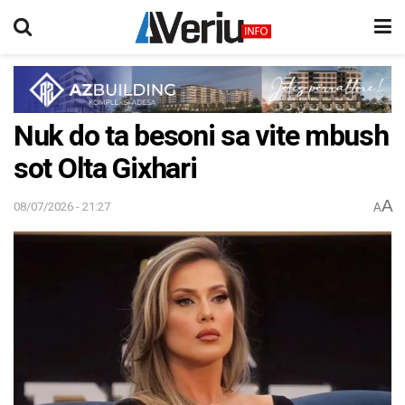
Nuk do ta besoni sa vite mbush
sot Olta Gixhari
A
08/07/2026 - 21:27
A