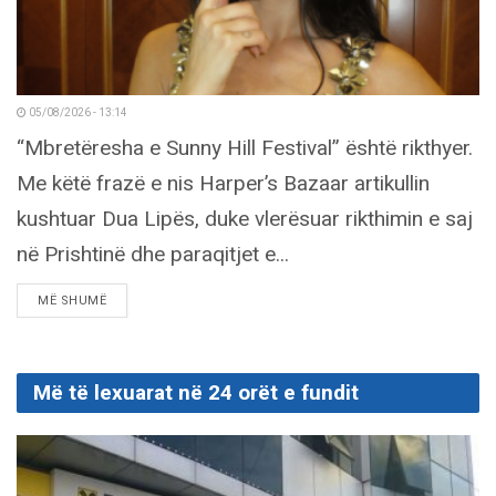
05/08/2026 - 13:14
“Mbretëresha e Sunny Hill Festival” është rikthyer.
Me këtë frazë e nis Harper’s Bazaar artikullin
kushtuar Dua Lipës, duke vlerësuar rikthimin e saj
në Prishtinë dhe paraqitjet e...
DETAILS
MË SHUMË
Më të lexuarat në 24 orët e fundit