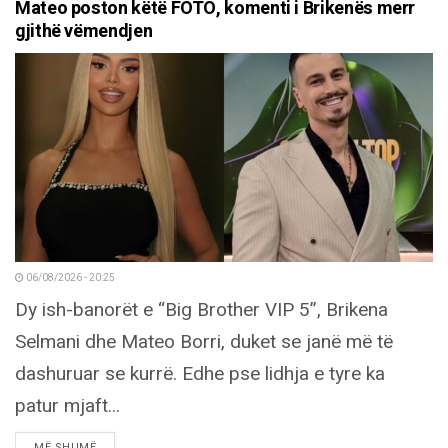
Mateo poston këtë FOTO, komenti i Brikenës merr
gjithë vëmendjen
06/08/2026 - 20:25
Dy ish-banorët e “Big Brother VIP 5”, Brikena
Selmani dhe Mateo Borri, duket se janë më të
dashuruar se kurrë. Edhe pse lidhja e tyre ka
patur mjaft...
DETAILS
MË SHUMË