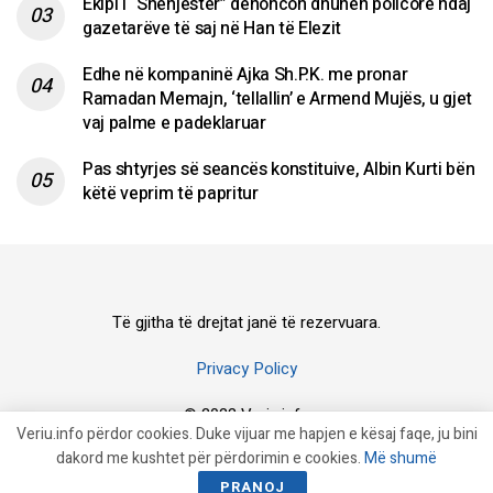
Ekipi i “Shënjestër” denoncon dhunën policore ndaj
gazetarëve të saj në Han të Elezit
Edhe në kompaninë Ajka Sh.P.K. me pronar
Ramadan Memajn, ‘tellallin’ e Armend Mujës, u gjet
vaj palme e padeklaruar
Pas shtyrjes së seancës konstituive, Albin Kurti bën
këtë veprim të papritur
Të gjitha të drejtat janë të rezervuara.
Privacy Policy
© 2023 Veriu.info
Veriu.info përdor cookies. Duke vijuar me hapjen e kësaj faqe, ju bini
dakord me kushtet për përdorimin e cookies.
Më shumë
PRANOJ