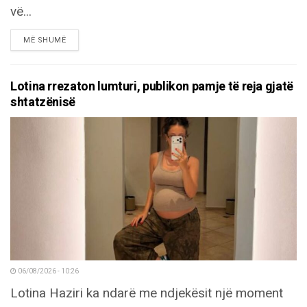
vë...
DETAILS
MË SHUMË
Lotina rrezaton lumturi, publikon pamje të reja gjatë
shtatzënisë
06/08/2026 - 10:26
Lotina Haziri ka ndarë me ndjekësit një moment