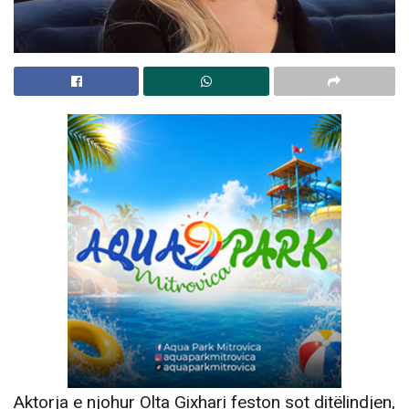
Aktorja e njohur Olta Gixhari feston sot ditëlindjen,