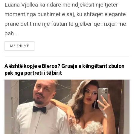
Luana Vjollca ka ndarë me ndjekësit një tjetër
moment nga pushimet e saj, ku shfaqet elegante
pranë detit me një fustan të gjelbër që i nxjerr në
pah...
DETAILS
MË SHUMË
A është kopje e Bleros? Gruaja e këngëtarit zbulon
pak nga portreti i të birit