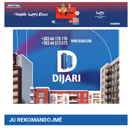
JU REKOMANDOJMË