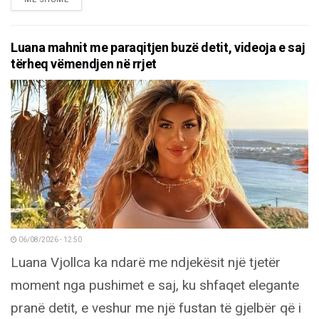
Luana mahnit me paraqitjen buzë detit, videoja e saj
tërheq vëmendjen në rrjet
06/08/2026 - 12:50
Luana Vjollca ka ndarë me ndjekësit një tjetër
moment nga pushimet e saj, ku shfaqet elegante
pranë detit, e veshur me një fustan të gjelbër që i