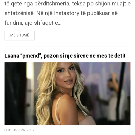
të qetë nga përditshmëria, teksa po shijon muajt e
shtatzënisë. Në një Instastory të publikuar së
fundmi, ajo shfaqet e...
DETAILS
MË SHUMË
Luana “çmend”, pozon si një sirenë në mes të detit
05/08/2026 - 20:17