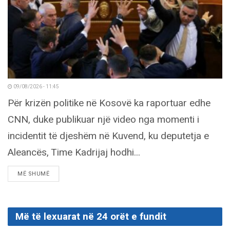
09/08/2026 - 11:45
Për krizën politike në Kosovë ka raportuar edhe
CNN, duke publikuar një video nga momenti i
incidentit të djeshëm në Kuvend, ku deputetja e
Aleancës, Time Kadrijaj hodhi...
DETAILS
MË SHUMË
Më të lexuarat në 24 orët e fundit