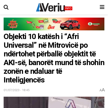
Objekti 10 katësh i “Afri
Universal” në Mitrovicë po
ndërtohet përballë objektit të
AKI-së, banorët mund të shohin
zonën e ndaluar të
Inteligjencës
A
01/07/2023 - 18:45
A