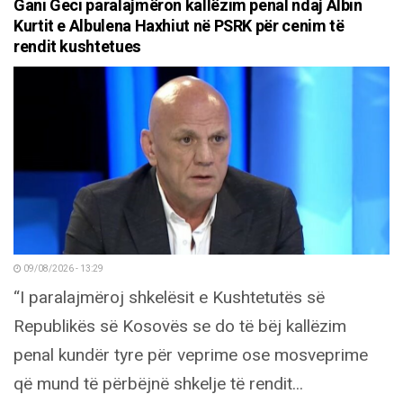
Gani Geci paralajmëron kallëzim penal ndaj Albin
Kurtit e Albulena Haxhiut në PSRK për cenim të
rendit kushtetues
09/08/2026 - 13:29
“I paralajmëroj shkelësit e Kushtetutës së
Republikës së Kosovës se do të bëj kallëzim
penal kundër tyre për veprime ose mosveprime
që mund të përbëjnë shkelje të rendit...