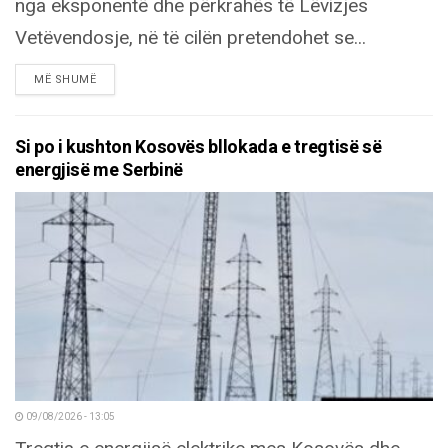
nga eksponentë dhe përkrahës të Lëvizjes
Vetëvendosje, në të cilën pretendohet se...
DETAILS
MË SHUMË
Si po i kushton Kosovës bllokada e tregtisë së
energjisë me Serbinë
09/08/2026 - 13:05