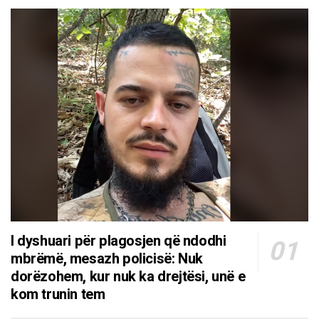
I dyshuari për plagosjen që ndodhi
mbrëmë, mesazh policisë: Nuk
dorëzohem, kur nuk ka drejtësi, unë e
kom trunin tem