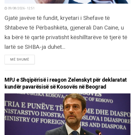
09/08/2026 - 12:51
Gjatë javëve të fundit, kryetari i Shefave të
Shtabeve të Përbashkëta, gjenerali Dan Caine, u
ka bërë të qartë privatisht këshilltarëve të tjerë të
lartë se SHBA-ja duhet...
DETAILS
MË SHUMË
MPJ e Shqipërisë i reagon Zelenskyt për deklaratat
kundër pavarësisë së Kosovës në Beograd