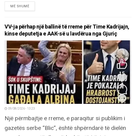
DETAILS
MË SHUMË
VV-ja përhap një ballinë të rreme për Time Kadrijajn,
kinse deputetja e AAK-së u lavdërua nga Gjuriç
09/08/2026 - 13:23
Një përmbajtje e rreme, e paraqitur si publikim i
gazetës serbe “Blic”, është shpërndarë të dielën