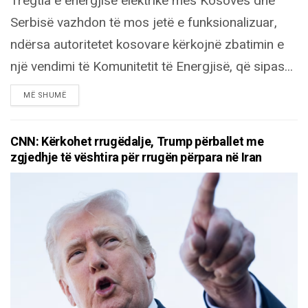
Tregtia e energjisë elektrike mes Kosovës dhe
Serbisë vazhdon të mos jetë e funksionalizuar,
ndërsa autoritetet kosovare kërkojnë zbatimin e
një vendimi të Komunitetit të Energjisë, që sipas...
DETAILS
MË SHUMË
CNN: Kërkohet rrugëdalje, Trump përballet me
zgjedhje të vështira për rrugën përpara në Iran