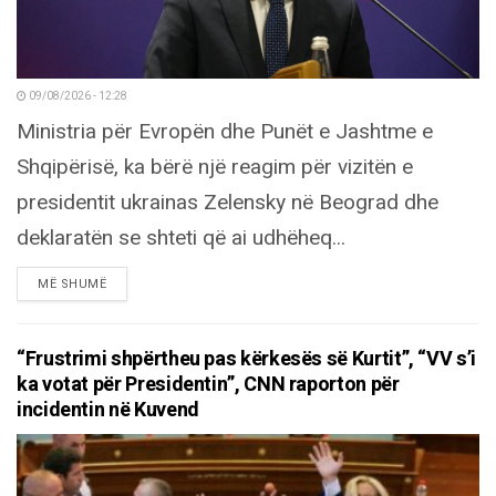
09/08/2026 - 12:28
Ministria për Evropën dhe Punët e Jashtme e
Shqipërisë, ka bërë një reagim për vizitën e
presidentit ukrainas Zelensky në Beograd dhe
deklaratën se shteti që ai udhëheq...
DETAILS
MË SHUMË
“Frustrimi shpërtheu pas kërkesës së Kurtit”, “VV s’i
ka votat për Presidentin”, CNN raporton për
incidentin në Kuvend