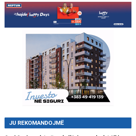
JU REKOMANDOJMË