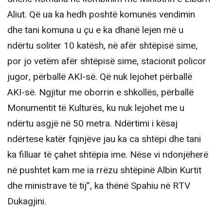
Aliut. Që ua ka hedh poshtë komunës vendimin
dhe tani komuna u çu e ka dhanë lejen më u
ndërtu soliter 10 katësh, në afër shtëpisë sime,
por jo vetëm afër shtëpisë sime, stacionit policor
jugor, përballë AKI-së. Që nuk lejohet përballë
AKI-së. Ngjitur me oborrin e shkollës, përballë
Monumentit të Kulturës, ku nuk lejohet me u
ndërtu asgjë në 50 metra. Ndërtimi i kësaj
ndërtese katër fqinjëve jau ka ca shtëpi dhe tani
ka filluar të çahet shtëpia ime. Nëse vi ndonjëherë
në pushtet kam me ia rrëzu shtëpinë Albin Kurtit
dhe ministrave të tij”, ka thënë Spahiu në RTV
Dukagjini.