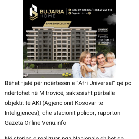
Bëhet fjalë për ndërtesën e “Afri Universal” që po
ndërtohet në Mitrovicë, saktësisht përballë
objektit të AKI (Agjencionit Kosovar të
Inteligjencës), dhe stacionit policor, raporton
Gazeta Online Veriu.info.
Në storien e realizuar nga Nacionale shihet se