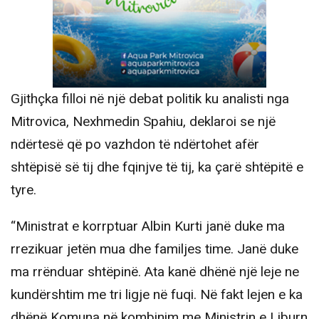
Gjithçka filloi në një debat politik ku analisti nga
Mitrovica, Nexhmedin Spahiu, deklaroi se një
ndërtesë që po vazhdon të ndërtohet afër
shtëpisë së tij dhe fqinjve të tij, ka çarë shtëpitë e
tyre.
“Ministrat e korrptuar Albin Kurti janë duke ma
rrezikuar jetën mua dhe familjes time. Janë duke
ma rrënduar shtëpinë. Ata kanë dhënë një leje ne
kundërshtim me tri ligje në fuqi. Në fakt lejen e ka
dhënë Komuna në kombinim me Ministrin e Liburn