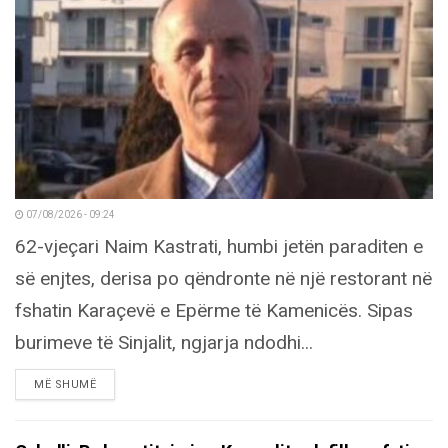
07/08/2026 - 09:24
62-vjeçari Naim Kastrati, humbi jetën paraditen e
së enjtes, derisa po qëndronte në një restorant në
fshatin Karaçevë e Epërme të Kamenicës. Sipas
burimeve të Sinjalit, ngjarja ndodhi...
DETAILS
MË SHUMË