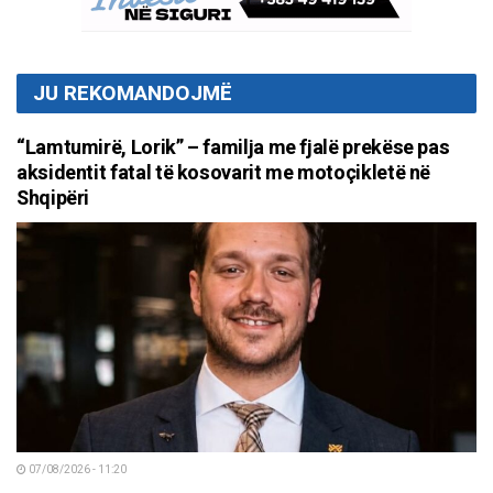
JU REKOMANDOJMË
“Lamtumirë, Lorik” – familja me fjalë prekëse pas
aksidentit fatal të kosovarit me motoçikletë në
Shqipëri
07/08/2026 - 11:20