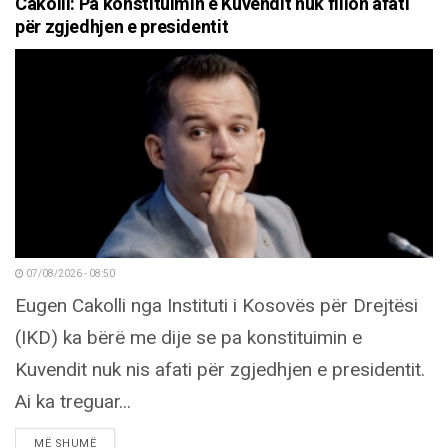
Cakolli: Pa konstituimin e Kuvendit nuk fillon afati
për zgjedhjen e presidentit
07/08/2026 - 08:50
Eugen Cakolli nga Instituti i Kosovës për Drejtësi
(IKD) ka bërë me dije se pa konstituimin e
Kuvendit nuk nis afati për zgjedhjen e presidentit.
Ai ka treguar...
DETAILS
MË SHUMË