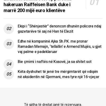
hakeruan Raiffeisen Bank duke i
marrë 200 mijë euro klientëve
Ekipi i “Shënjestër” denoncon dhunën policore ndaj
gazetarëve të saj në Han të Elezit
Edhe në kompaninë Ajka Sh.P.K. me pronar
Ramadan Memajn, ‘tellallin’ e Armend Mujës, u gjet
vaj palme e padeklaruar
Bie çmimi i naftës në Kosovë, ja sa shitet sot
Këta dyshohet të jenë tre mërgimtarët që vdiqën
në aksidentin në Gjermani, mes tyre një 16-vjeçar
Të gjitha të drejtat janë të rezervuara.