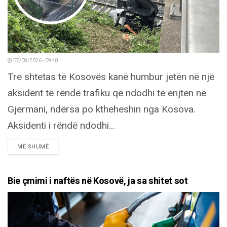
07/08/2026 - 09:48
Tre shtetas të Kosovës kanë humbur jetën në një
aksident të rëndë trafiku që ndodhi të enjten në
Gjermani, ndërsa po ktheheshin nga Kosova.
Aksidenti i rëndë ndodhi...
DETAILS
MË SHUMË
Bie çmimi i naftës në Kosovë, ja sa shitet sot