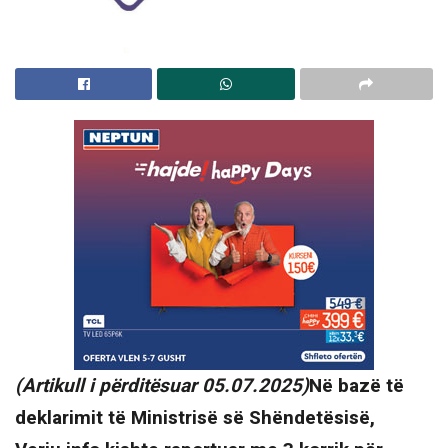
(Artikull i përditësuar 05.07.2025)
Në bazë të
deklarimit të Ministrisë së Shëndetësisë,