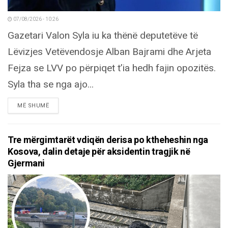
07/08/2026 - 10:26
Gazetari Valon Syla iu ka thënë deputetëve të
Lëvizjes Vetëvendosje Alban Bajrami dhe Arjeta
Fejza se LVV po përpiqet t’ia hedh fajin opozitës.
Syla tha se nga ajo...
DETAILS
MË SHUMË
Tre mërgimtarët vdiqën derisa po ktheheshin nga
Kosova, dalin detaje për aksidentin tragjik në
Gjermani