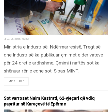
07/08/2026 - 09:42
Ministria e Industrisë, Ndërmarrësisë, Tregtisë
dhe Industrisë ka publikuar çmimet e derivateve
për 24 orët e ardhshme. Çmimi i naftës sot ka
shënuar rënie edhe sot. Sipas MINT,...
DETAILS
MË SHUMË
Sot varroset Naim Kastrati, 62-vjeçari që vdiq
papritur në Karaçevë të Epërme