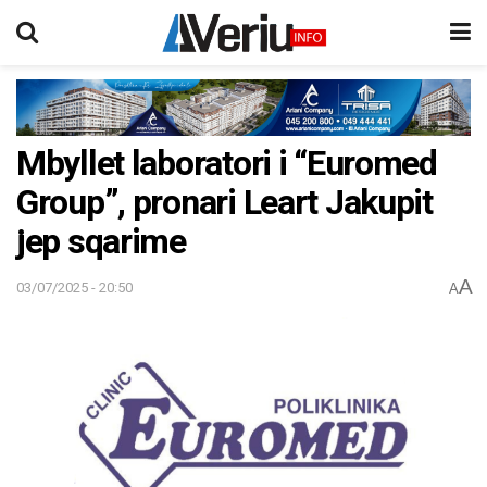
Mbyllet laboratori i “Euromed
Group”, pronari Leart Jakupit
jep sqarime
A
03/07/2025 - 20:50
A