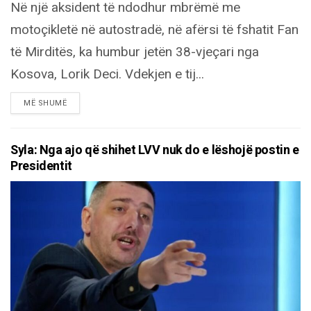
Në një aksident të ndodhur mbrëmë me
motoçikletë në autostradë, në afërsi të fshatit Fan
të Mirditës, ka humbur jetën 38-vjeçari nga
Kosova, Lorik Deci. Vdekjen e tij...
DETAILS
MË SHUMË
Syla: Nga ajo që shihet LVV nuk do e lëshojë postin e
Presidentit