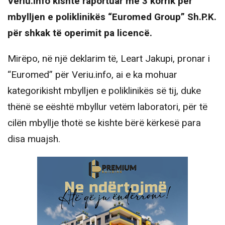
Veriu.info kishte raportuar me 3 korrik për
mbylljen e poliklinikës “Euromed Group” Sh.P.K.
për shkak të operimit pa licencë.
Mirëpo, në një deklarim të, Leart Jakupi, pronar i
“Euromed” për Veriu.info, ai e ka mohuar
kategorikisht mbylljen e poliklinikës së tij, duke
thënë se eështë mbyllur vetëm laboratori, për të
cilën mbyllje thotë se kishte bërë kërkesë para
disa muajsh.