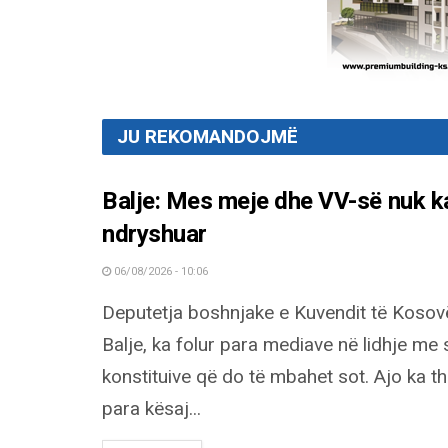
JU REKOMANDOJMË
Balje: Mes meje dhe VV-së nuk k
ndryshuar
06/08/2026 - 10:06
Deputetja boshnjake e Kuvendit të Kosov
Balje, ka folur para mediave në lidhje me
konstituive që do të mbahet sot. Ajo ka t
para kësaj...