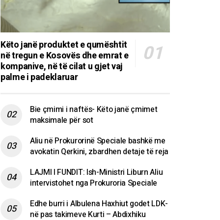
Këto janë produktet e qumështit
në tregun e Kosovës dhe emrat e
kompanive, në të cilat u gjet vaj
palme i padeklaruar
Bie çmimi i naftës- Këto janë çmimet
maksimale për sot
Aliu në Prokurorinë Speciale bashkë me
avokatin Qerkini, zbardhen detaje të reja
LAJMI I FUNDIT: Ish-Ministri Liburn Aliu
intervistohet nga Prokuroria Speciale
Edhe burri i Albulena Haxhiut godet LDK-
në pas takimeve Kurti – Abdixhiku