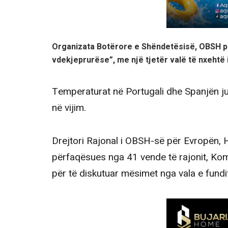
Organizata Botërore e Shëndetësisë, OBSH p
vdekjeprurëse”, me një tjetër valë të nxehtë 
Temperaturat në Portugali dhe Spanjën jug
në vijim.
Drejtori Rajonal i OBSH-së për Evropën, 
përfaqësues nga 41 vende të rajonit, Kom
për të diskutuar mësimet nga vala e fundit