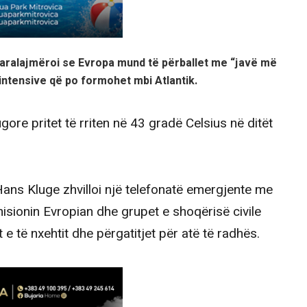
aralajmëroi se Evropa mund të përballet me “javë më
intensive që po formohet mbi Atlantik.
ore pritet të rriten në 43 gradë Celsius në ditët
Hans Kluge zhvilloi një telefonatë emergjente me
isionin Evropian dhe grupet e shoqërisë civile
 e të nxehtit dhe përgatitjet për atë të radhës.