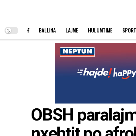
BALLINA
LAJME
HULUMTIME
SPOR
OBSH paralajmë
nxehtit po afro