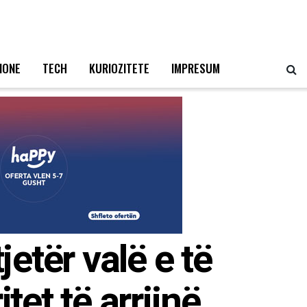
IONE
TECH
KURIOZITETE
IMPRESUM
etër valë e të
tet të arrijnë