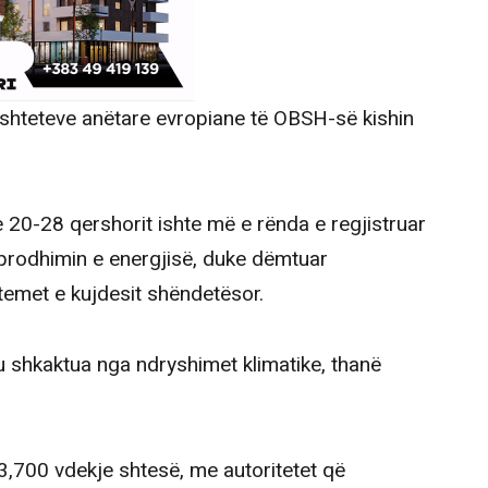
 shteteve anëtare evropiane të OBSH-së kishin
e 20-28 qershorit ishte më e rënda e regjistruar
prodhimin e energjisë, duke dëmtuar
temet e kujdesit shëndetësor.
 shkaktua nga ndryshimet klimatike, thanë
3,700 vdekje shtesë, me autoritetet që