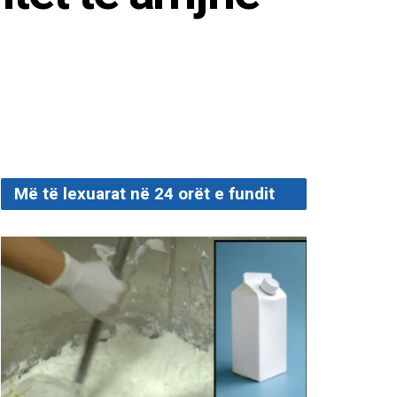
Më të lexuarat në 24 orët e fundit