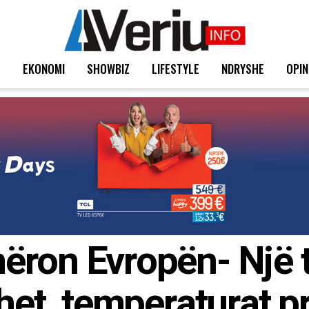
T
EKONOMI
SHOWBIZ
LIFESTYLE
NDRYSHE
OPIN
ron Evropën- Një tj
het, temperaturat pri