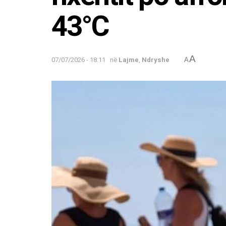
43°C
A
07/07/2026 - 18:11
në
Lajme
,
Ndryshe
A