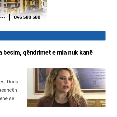
a besim, qëndrimet e mia nuk kanë
ës, Duda
 seancën
hënë se