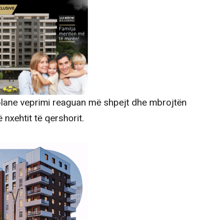
plane veprimi reaguan më shpejt dhe mbrojtën
 nxehtit të qershorit.