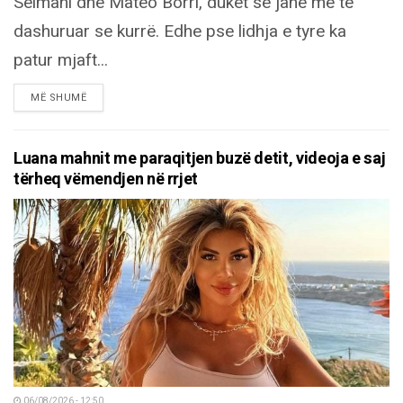
Selmani dhe Mateo Borri, duket se janë më të
dashuruar se kurrë. Edhe pse lidhja e tyre ka
patur mjaft...
DETAILS
MË SHUMË
Luana mahnit me paraqitjen buzë detit, videoja e saj
tërheq vëmendjen në rrjet
06/08/2026 - 12:50