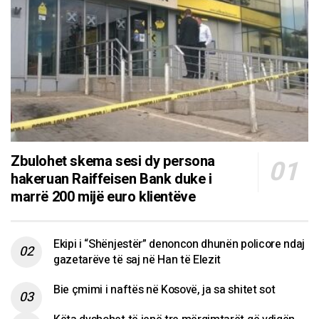
Zbulohet skema sesi dy persona
hakeruan Raiffeisen Bank duke i
marrë 200 mijë euro klientëve
Ekipi i “Shënjestër” denoncon dhunën policore ndaj
gazetarëve të saj në Han të Elezit
Bie çmimi i naftës në Kosovë, ja sa shitet sot