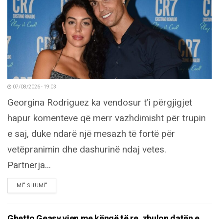
07/08/2026 - 19:03
Georgina Rodriguez ka vendosur t’i përgjigjet
hapur komenteve që merr vazhdimisht për trupin
e saj, duke ndarë një mesazh të fortë për
vetëpranimin dhe dashurinë ndaj vetes.
Partnerja...
DETAILS
MË SHUMË
Ghetto Geasy vjen me këngë të re, zbulon datën e