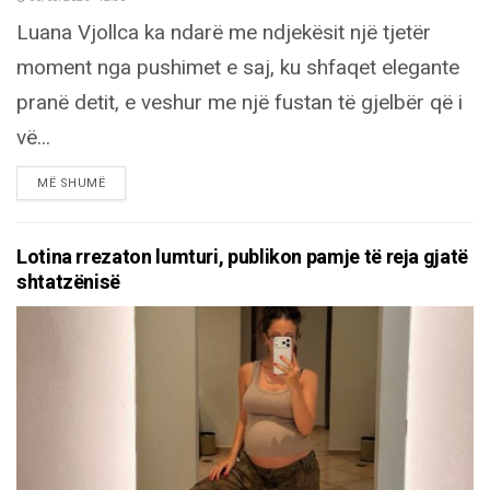
Luana Vjollca ka ndarë me ndjekësit një tjetër
moment nga pushimet e saj, ku shfaqet elegante
pranë detit, e veshur me një fustan të gjelbër që i
vë...
DETAILS
MË SHUMË
Lotina rrezaton lumturi, publikon pamje të reja gjatë
shtatzënisë