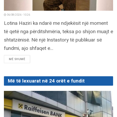
06/08/2026 - 10:26
Lotina Haziri ka ndarë me ndjekësit një moment
të qetë nga përditshmëria, teksa po shijon muajt e
shtatzënisë. Në një Instastory të publikuar së
fundmi, ajo shfaqet e...
DETAILS
MË SHUMË
Më të lexuarat në 24 orët e fundit