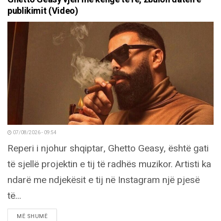
publikimit (Video)
07/08/2026 - 09:54
Reperi i njohur shqiptar, Ghetto Geasy, është gati
të sjellë projektin e tij të radhës muzikor. Artisti ka
ndarë me ndjekësit e tij në Instagram një pjesë
të...
DETAILS
MË SHUMË