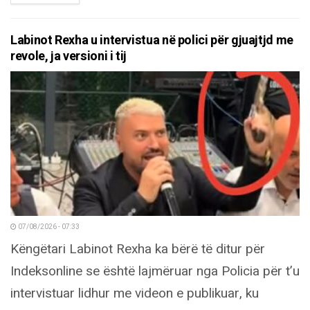
Labinot Rexha u intervistua në polici për gjuajtjd me
revole, ja versioni i tij
07/08/2026 - 07:33
Këngëtari Labinot Rexha ka bërë të ditur për
Indeksonline se është lajmëruar nga Policia për t’u
intervistuar lidhur me videon e publikuar, ku