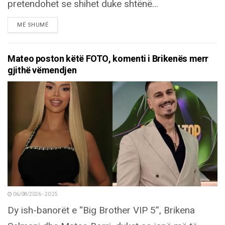
pretendohet se shihet duke shtënë...
DETAILS
MË SHUMË
Mateo poston këtë FOTO, komenti i Brikenës merr
gjithë vëmendjen
06/08/2026 - 20:25
Dy ish-banorët e “Big Brother VIP 5”, Brikena