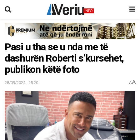
Pasi u tha se u nda me të
dashurën Roberti s’kursehet,
publikon këtë foto
A
28/09/2024 - 15:20
A