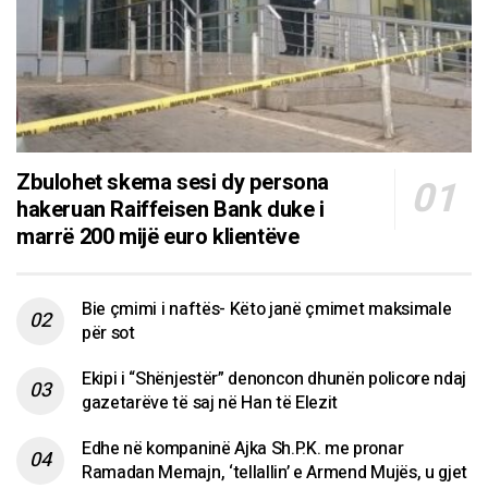
Zbulohet skema sesi dy persona
hakeruan Raiffeisen Bank duke i
marrë 200 mijë euro klientëve
Bie çmimi i naftës- Këto janë çmimet maksimale
për sot
Ekipi i “Shënjestër” denoncon dhunën policore ndaj
gazetarëve të saj në Han të Elezit
Edhe në kompaninë Ajka Sh.P.K. me pronar
Ramadan Memajn, ‘tellallin’ e Armend Mujës, u gjet