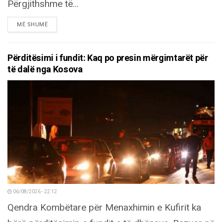
Përgjithshme të...
DETAILS
MË SHUMË
Përditësimi i fundit: Kaq po presin mërgimtarët për
të dalë nga Kosova
06/08/2026 - 22:12
Qendra Kombëtare për Menaxhimin e Kufirit ka