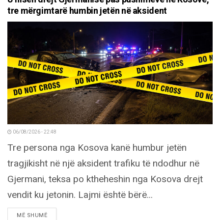
tre mërgimtarë humbin jetën në aksident
06/08/2026 - 22:48
Tre persona nga Kosova kanë humbur jetën
tragjikisht në një aksident trafiku të ndodhur në
Gjermani, teksa po ktheheshin nga Kosova drejt
vendit ku jetonin. Lajmi është bërë...
DETAILS
MË SHUMË