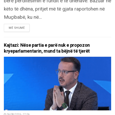
bërë përditësimin e fundit e të dhënave. Bazuar në
këto të dhëna, pritjet më të gjata raportohen në
Muçibabë, ku në...
DETAILS
MË SHUMË
Kajtazi: Nëse partia e parë nuk e propozon
kryeparlamentarin, mund ta bëjnë të tjerët
06/08/2026 - 22:06