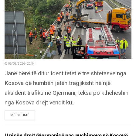
06/08/2026 - 22:54
Janë bërë të ditur identitetet e tre shtetasve nga
Kosova që humbën jetën tragjikisht në një
aksident trafiku në Gjermani, teksa po ktheheshin
nga Kosova drejt vendit ku...
DETAILS
MË SHUMË
U nisën drejt Gjermanisë pas pushimeve në Kosovë,