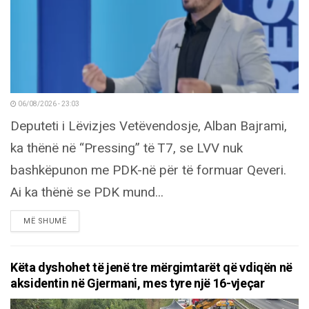
06/08/2026 - 23:03
Deputeti i Lëvizjes Vetëvendosje, Alban Bajrami,
ka thënë në “Pressing” të T7, se LVV nuk
bashkëpunon me PDK-në për të formuar Qeveri.
Ai ka thënë se PDK mund...
DETAILS
MË SHUMË
Këta dyshohet të jenë tre mërgimtarët që vdiqën në
aksidentin në Gjermani, mes tyre një 16-vjeçar