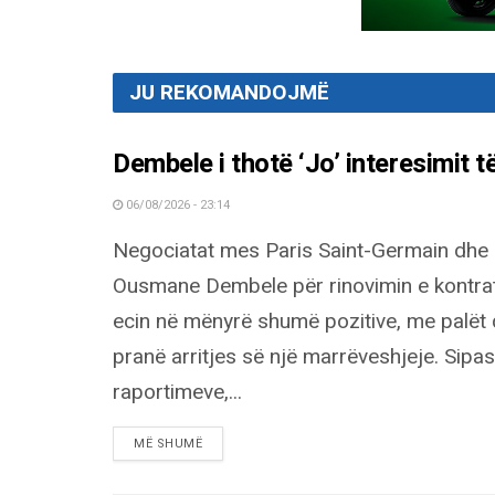
JU REKOMANDOJMË
Dembele i thotë ‘Jo’ interesimit 
06/08/2026 - 23:14
Negociatat mes Paris Saint-Germain dhe
Ousmane Dembele për rinovimin e kontra
ecin në mënyrë shumë pozitive, me palët 
pranë arritjes së një marrëveshjeje. Sipas
raportimeve,...
DETAILS
MË SHUMË