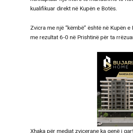
kualifikuar direkt në Kupën e Botës.
Zvicra me një “këmbë” është në Kupën e Bo
me rezultat 6-0 në Prishtinë për ta rrëzua
Xhaka për mediat zvicerane ka qenë i qartë