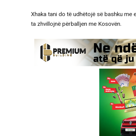
Xhaka tani do të udhëtojë së bashku me ek
ta zhvillojnë përballjen me Kosovën.