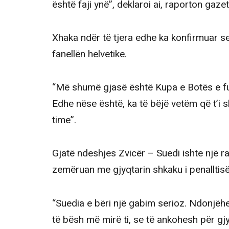
është faji ynë”, deklaroi ai, raporton gaze
Xhaka ndër të tjera edhe ka konfirmuar se
fanellën helvetike.
“Më shumë gjasë është Kupa e Botës e fund
Edhe nëse është, ka të bëjë vetëm që t’i s
time”.
Gjatë ndeshjes Zvicër – Suedi ishte një r
zemëruan me gjyqtarin shkaku i penalltisë
“Suedia e bëri një gabim serioz. Ndonjëh
të bësh më mirë ti, se të ankohesh për gjy