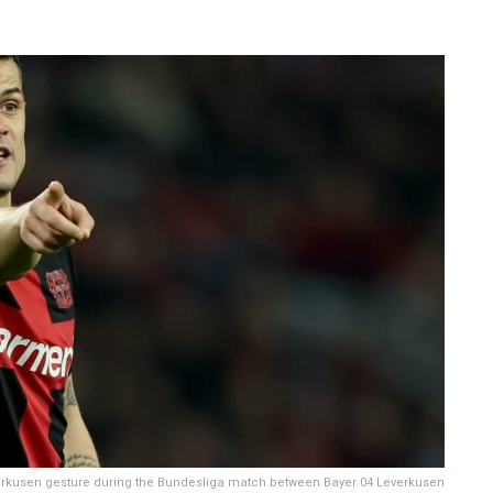
rkusen gesture during the Bundesliga match between Bayer 04 Leverkusen