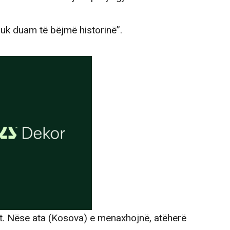
nuk duam të bëjmë historinë”.
ht. Nëse ata (Kosova) e menaxhojnë, atëherë