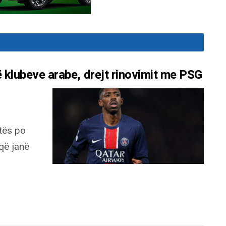
të klubeve arabe, drejt rinovimit me PSG
tës po
që janë