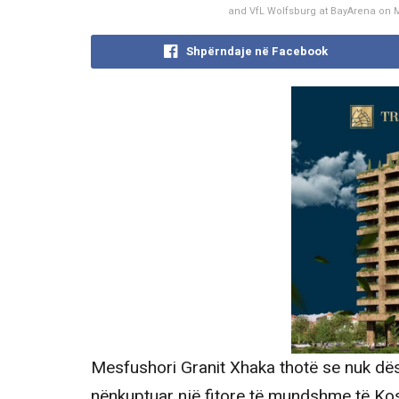
and VfL Wolfsburg at BayArena on M
Shpërndaje në Facebook
Mesfushori Granit Xhaka thotë se nuk dësh
nënkuptuar një fitore të mundshme të Kos