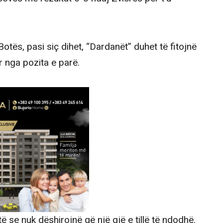
tës, pasi siç dihet, “Dardanët” duhet të fitojnë
r nga pozita e parë.
 se nuk dëshirojnë që një gjë e tillë të ndodhë.