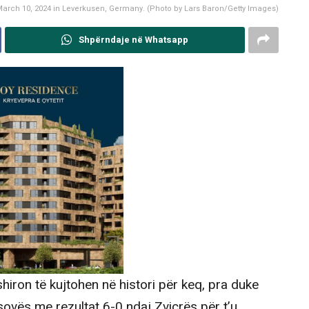
arch 10, 2024 in Leverkusen, Germany. (Photo by Lars Baron/Getty Images)
Shpërndaje në Whatsapp
iron të kujtohen në histori për keq, pra duke
ovës me rezultat 6-0 ndaj Zvicrës për t’u