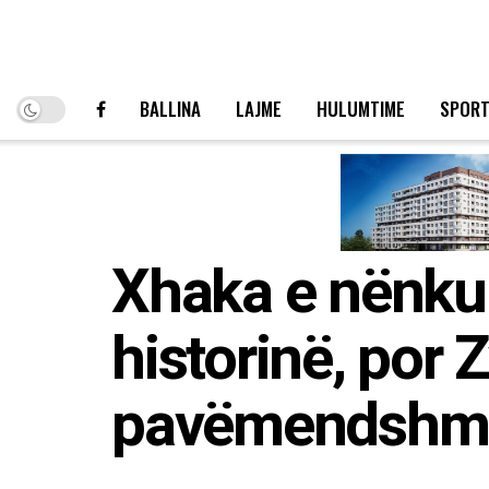
BALLINA
LAJME
HULUMTIME
SPOR
Xhaka e nënku
historinë, por Z
pavëmendshme 