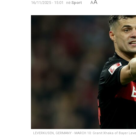
A
16/11/2025 - 15:01
në
Sport
A
LEVERKUSEN, GERMANY - MARCH 10: Granit Xhaka of Bayer Leve