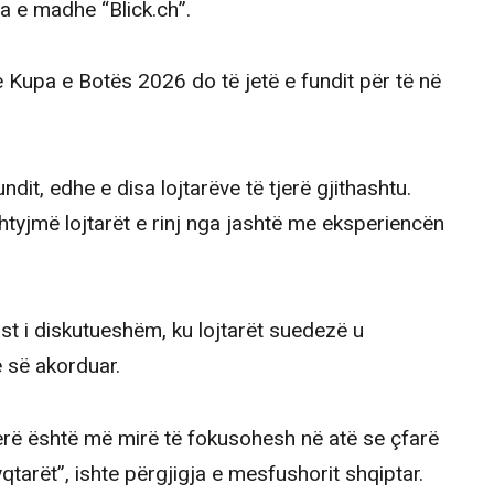
ta e madhe “Blick.ch”.
 Kupa e Botës 2026 do të jetë e fundit për të në
it, edhe e disa lojtarëve të tjerë gjithashtu.
htyjmë lojtarët e rinj nga jashtë me eksperiencën
ast i diskutueshëm, ku lojtarët suedezë u
 së akorduar.
erë është më mirë të fokusohesh në atë se çfarë
qtarët”, ishte përgjigja e mesfushorit shqiptar.