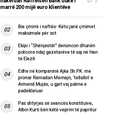
hakeruan Raiffeisen Bank duke i
marrë 200 mijë euro klientëve
Bie çmimi i naftës- Këto janë çmimet
maksimale për sot
Ekipi i “Shënjestër” denoncon dhunën
policore ndaj gazetarëve të saj në Han
të Elezit
Edhe në kompaninë Ajka Sh.P.K. me
pronar Ramadan Memajn, ‘tellallin’ e
Armend Mujës, u gjet vaj palme e
padeklaruar
Pas shtyrjes së seancës konstituive,
Albin Kurti bën këtë veprim të papritur