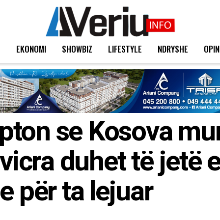
T
EKONOMI
SHOWBIZ
LIFESTYLE
NDRYSHE
OPIN
pton se Kosova mun
vicra duhet të jetë 
për ta lejuar