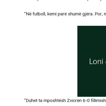
“Në futboll, kemi parë shumë gjëra. Por, 
“Duhet ta mposhtësh Zvicrën 6-0 fillimis