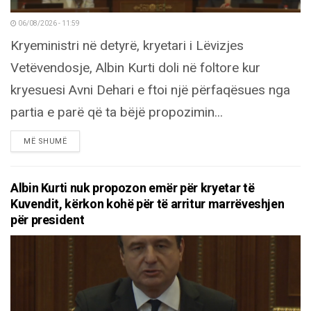
06/08/2026 - 11:59
Kryeministri në detyrë, kryetari i Lëvizjes
Vetëvendosje, Albin Kurti doli në foltore kur
kryesuesi Avni Dehari e ftoi një përfaqësues nga
partia e parë që ta bëjë propozimin...
DETAILS
MË SHUMË
Albin Kurti nuk propozon emër për kryetar të
Kuvendit, kërkon kohë për të arritur marrëveshjen
për president