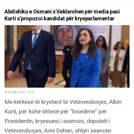
Abdixhiku e Osmani s’deklarohen për media pasi
Kurti s’propozoi kandidat për kryeparlamentar
06/08/2026 - 12:14
Me kërkesë të kryetarit të Vetëvendosjes, Albin
Kurti, për kohë shtesë për “bisedime” për
Presidentin, kryesuesi i seancës, deputeti i
Vetëvendosjes, Avni Dehari, shtyri seancën