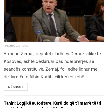
06/08/2026 - 12:16
Armend Zemaj, deputet i Lidhjes Demokratike të
Kosovës, është deklaruar pas ndërprerjes së
seancës konstituive. Zemaj, foli edhe lidhur me
deklaratën e Albin Kurtit i cili kërkoi kohë...
DETAILS
MË SHUMË
Tahiri: Logjikë autoritare, Kurti do që t’i marrë të tri