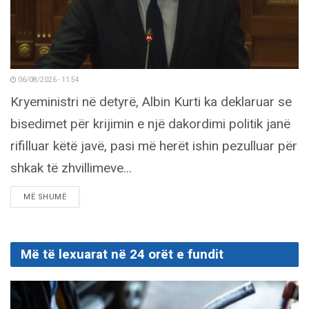
06/08/2026 - 11:54
Kryeministri në detyrë, Albin Kurti ka deklaruar se
bisedimet për krijimin e një dakordimi politik janë
rifilluar këtë javë, pasi më herët ishin pezulluar për
shkak të zhvillimeve...
DETAILS
MË SHUMË
Më të lexuarat në 24 orët e fundit