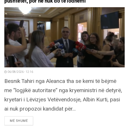
pushtetet, por ne nuk do të lodhemi
06/08/2026 - 12:16
Besnik Tahiri nga Aleanca tha se kemi të bëjmë
me “logjikë autoritare” nga kryeministri në detyrë,
kryetari i Lëvizjes Vetëvendosje, Albin Kurti, pasi
ai nuk propozoi kandidat për...
DETAILS
MË SHUMË