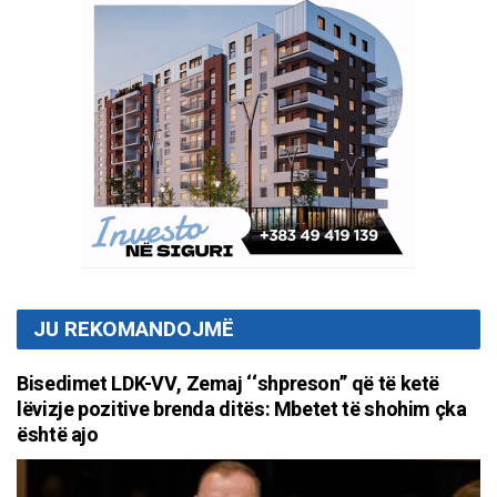
JU REKOMANDOJMË
Bisedimet LDK-VV, Zemaj ‘‘shpreson’’ që të ketë
lëvizje pozitive brenda ditës: Mbetet të shohim çka
është ajo