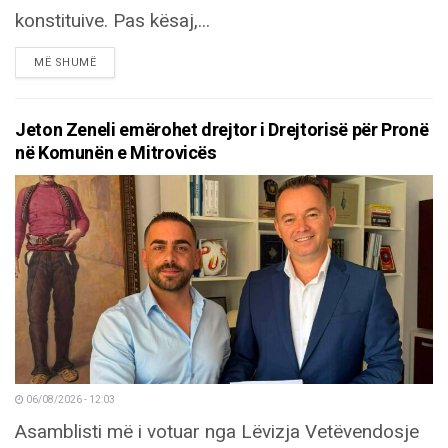
konstituive. Pas kësaj,...
DETAILS
MË SHUMË
Jeton Zeneli emërohet drejtor i Drejtorisë për Pronë
në Komunën e Mitrovicës
06/08/2026 - 12:03
Asamblisti më i votuar nga Lëvizja Vetëvendosje