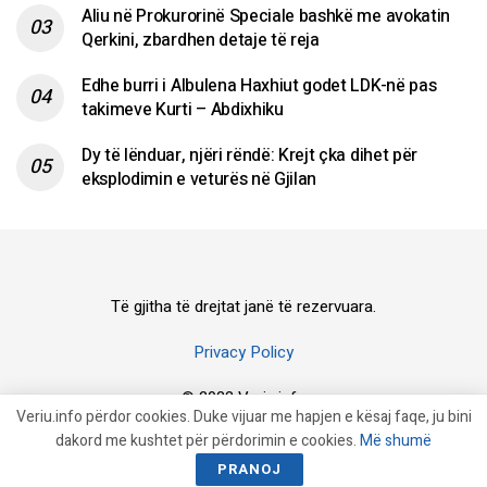
Aliu në Prokurorinë Speciale bashkë me avokatin
Qerkini, zbardhen detaje të reja
Edhe burri i Albulena Haxhiut godet LDK-në pas
takimeve Kurti – Abdixhiku
Dy të lënduar, njëri rëndë: Krejt çka dihet për
eksplodimin e veturës në Gjilan
Të gjitha të drejtat janë të rezervuara.
Privacy Policy
© 2023 Veriu.info
Veriu.info përdor cookies. Duke vijuar me hapjen e kësaj faqe, ju bini
dakord me kushtet për përdorimin e cookies.
Më shumë
PRANOJ