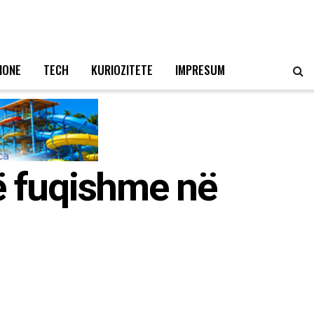
IONE
TECH
KURIOZITETE
IMPRESUM
ë fuqishme në