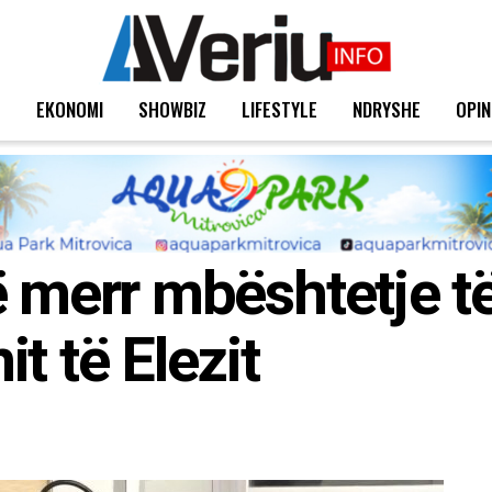
T
EKONOMI
SHOWBIZ
LIFESTYLE
NDRYSHE
OPIN
ë merr mbështetje t
t të Elezit