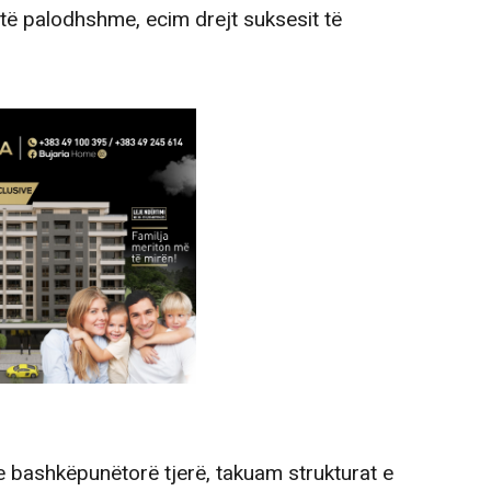
 të palodhshme, ecim drejt suksesit të
 bashkëpunëtorë tjerë, takuam strukturat e