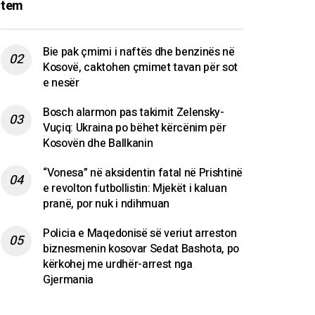
tem
Bie pak çmimi i naftës dhe benzinës në
Kosovë, caktohen çmimet tavan për sot
e nesër
Bosch alarmon pas takimit Zelensky-
Vuçiq: Ukraina po bëhet kërcënim për
Kosovën dhe Ballkanin
“Vonesa” në aksidentin fatal në Prishtinë
e revolton futbollistin: Mjekët i kaluan
pranë, por nuk i ndihmuan
Policia e Maqedonisë së veriut arreston
biznesmenin kosovar Sedat Bashota, po
kërkohej me urdhër-arrest nga
Gjermania