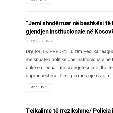
“Jemi shndërruar në bashkësi të
gjendjen institucionale në Kosov
09/08/2026 - 15:33
Drejtori i KIPRED-it, Lulzim Peci ka reagua
me situatën politike dhe institucionale në
duke e cilësuar atë si shqetësuese dhe të
papranueshme. Peci, përmes një reagimi..
DETAILS
MË SHUMË
Tejkalime të rrezikshme/ Policia