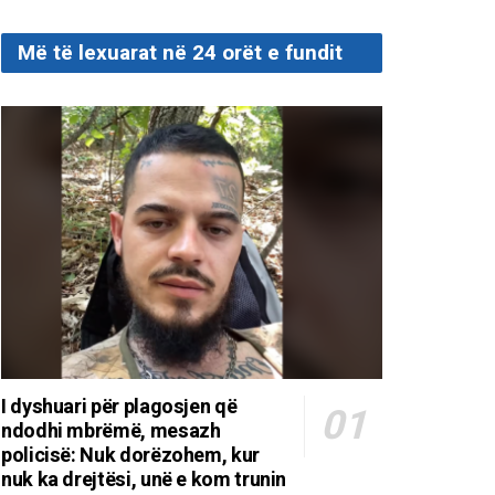
Më të lexuarat në 24 orët e fundit
I dyshuari për plagosjen që
ndodhi mbrëmë, mesazh
policisë: Nuk dorëzohem, kur
nuk ka drejtësi, unë e kom trunin