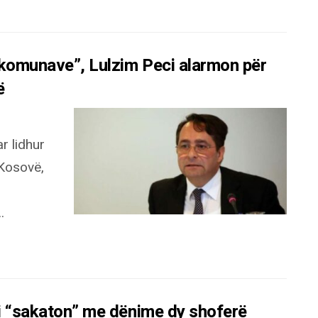
 komunave”, Lulzim Peci alarmon për
ë
r lidhur
 Kosovë,
.
 i “sakaton” me dënime dy shoferë