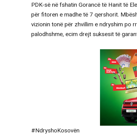
PDK-së në fshatin Gorancë të Hanit të El
për fitoren e madhe të 7 qershorit. Mbës
vizionin tonë për zhvillim e ndryshim po rr
palodhshme, ecim drejt suksesit të garan
#NdryshoKosovën