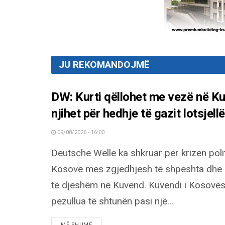
JU REKOMANDOJMË
DW: Kurti qëllohet me vezë në Kuv
njihet për hedhje të gazit lotsjell
09/08/2026 - 16:00
Deutsche Welle ka shkruar për krizën poli
Kosovë mes zgjedhjesh të shpeshta dhe i
të djeshëm në Kuvend. Kuvendi i Kosovës
pezullua të shtunën pasi një...
DETAILS
MË SHUMË