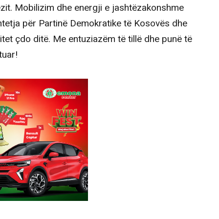
ezit. Mobilizim dhe energji e jashtëzakonshme
htetja për Partinë Demokratike të Kosovës dhe
itet çdo ditë. Me entuziazëm të tillë dhe punë të
tuar!