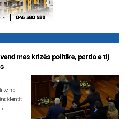
end mes krizës politike, partia e tij
ës
tike në
ncidentit
 u