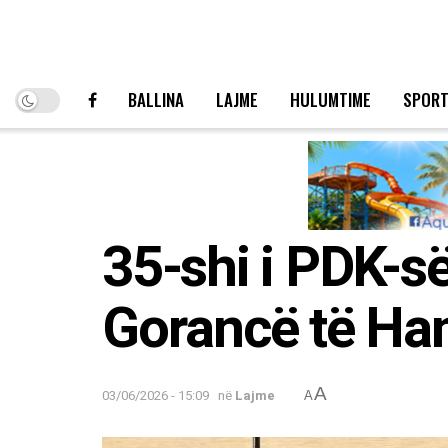
BALLINA
LAJME
HULUMTIME
SPOR
35-shi i PDK-s
Gorancë të Hani
A
03/06/2026 - 15:09
në
Lajme
A