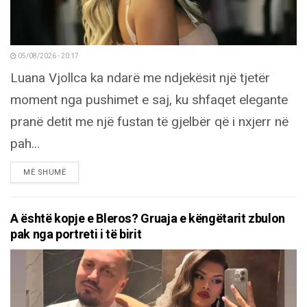
05/08/2026 - 20:17
Luana Vjollca ka ndarë me ndjekësit një tjetër
moment nga pushimet e saj, ku shfaqet elegante
pranë detit me një fustan të gjelbër që i nxjerr në
pah...
DETAILS
MË SHUMË
A është kopje e Bleros? Gruaja e këngëtarit zbulon
pak nga portreti i të birit