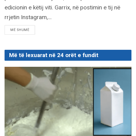
edicionin e këtij viti. Garrix, në postimin e tij në
rrjetin Instagram,...
DETAILS
MË SHUMË
Më të lexuarat në 24 orët e fundit