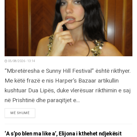
05/08/2026 - 13:14
“Mbretëresha e Sunny Hill Festival” është rikthyer.
Me këtë frazë e nis Harper’s Bazaar artikullin
kushtuar Dua Lipës, duke vlerësuar rikthimin e saj
në Prishtinë dhe paraqitjet e...
DETAILS
MË SHUMË
‘A s’po blen ma like a’, Elijona i kthehet ndjekësit