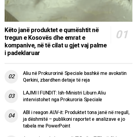
Këto janë produktet e qumështit në
tregun e Kosovës dhe emrat e
kompanive, në të cilat u gjet vaj palme
i padeklaruar
Aliu në Prokurorinë Speciale bashkë me avokatin
Qerkini, zbardhen detaje të reja
LAJMI I FUNDIT: Ish-Ministri Liburn Aliu
intervistohet nga Prokuroria Speciale
ABI i reagon AUV-it: Produktet tona janë në rregull,
ja dëshmitë – publikoni raportet e analizave e jo
tabela me PowerPoint