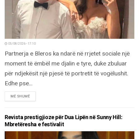
05/08/2026 - 17:10
Partnerja e Bleros ka ndarë në rrjetet sociale një
moment të ëmbël me djalin e tyre, duke zbuluar
për ndjekësit një pjesë të portretit të vogëlushit.
Edhe pse...
DETAILS
MË SHUMË
Revista prestigjioze për Dua Lipën në Sunny Hill:
Mbretëresha e festivalit