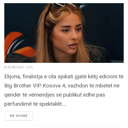
05/08/2026 - 12:25
Elijona, finalistja e cila spikati gjatë këtij edicioni të
Big Brother VIP Kosova 4, vazhdon të mbetet në
qendër të vëmendjes së publikut edhe pas
përfundimit të spektaklit....
DETAILS
MË SHUMË