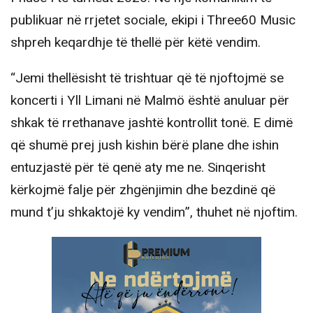
publikuar në rrjetet sociale, ekipi i Three60 Music
shpreh keqardhje të thellë për këtë vendim.
“Jemi thellësisht të trishtuar që të njoftojmë se
koncerti i Yll Limani në Malmö është anuluar për
shkak të rrethanave jashtë kontrollit tonë. E dimë
që shumë prej jush kishin bërë plane dhe ishin
entuzjastë për të qenë aty me ne. Sinqerisht
kërkojmë falje për zhgënjimin dhe bezdinë që
mund t’ju shkaktojë ky vendim”, thuhet në njoftim.