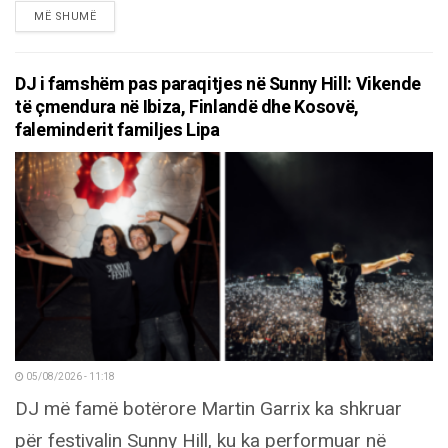
DETAILS
MË SHUMË
DJ i famshëm pas paraqitjes në Sunny Hill: Vikende
të çmendura në Ibiza, Finlandë dhe Kosovë,
faleminderit familjes Lipa
05/08/2026 - 11:18
DJ më famë botërore Martin Garrix ka shkruar
për festivalin Sunny Hill, ku ka performuar në