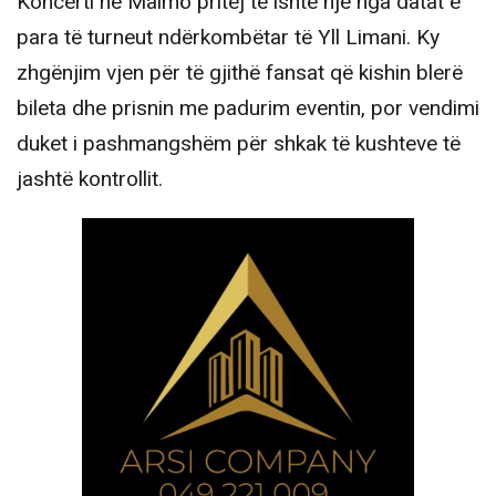
Koncerti në Malmö pritej të ishte një nga datat e
para të turneut ndërkombëtar të Yll Limani. Ky
zhgënjim vjen për të gjithë fansat që kishin blerë
bileta dhe prisnin me padurim eventin, por vendimi
duket i pashmangshëm për shkak të kushteve të
jashtë kontrollit.