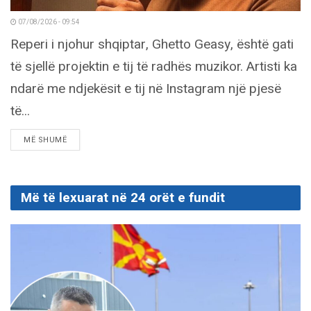
07/08/2026 - 09:54
Reperi i njohur shqiptar, Ghetto Geasy, është gati
të sjellë projektin e tij të radhës muzikor. Artisti ka
ndarë me ndjekësit e tij në Instagram një pjesë
të...
DETAILS
MË SHUMË
Më të lexuarat në 24 orët e fundit