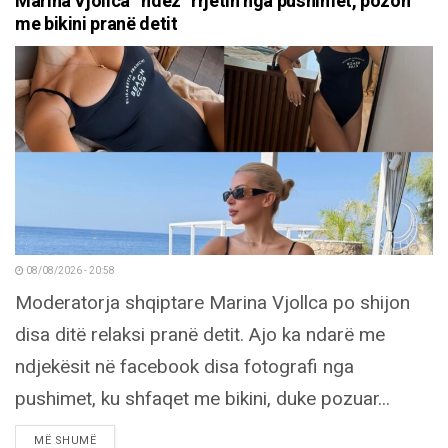
Marina Vjollca “ndez” rrjetin nga pushimet, pozon
me bikini pranë detit
08/08/2026 - 20:58
Moderatorja shqiptare Marina Vjollca po shijon
disa ditë relaksi pranë detit. Ajo ka ndarë me
ndjekësit në facebook disa fotografi nga
pushimet, ku shfaqet me bikini, duke pozuar...
DETAILS
MË SHUMË