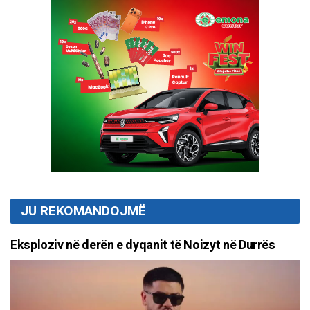
JU REKOMANDOJMË
Eksploziv në derën e dyqanit të Noizyt në Durrës