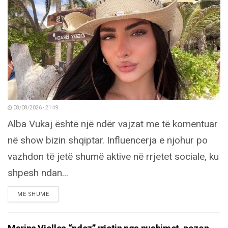
08/08/2026 - 21:49
Alba Vukaj është një ndër vajzat me të komentuar
në show bizin shqiptar. Influencerja e njohur po
vazhdon të jetë shumë aktive në rrjetet sociale, ku
shpesh ndan...
DETAILS
MË SHUMË