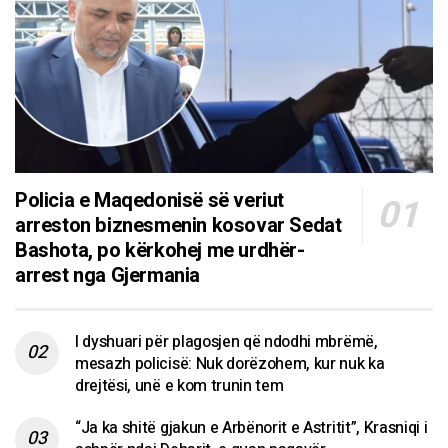
Policia e Maqedonisë së veriut
arreston biznesmenin kosovar Sedat
Bashota, po kërkohej me urdhër-
arrest nga Gjermania
I dyshuari për plagosjen që ndodhi mbrëmë,
mesazh policisë: Nuk dorëzohem, kur nuk ka
drejtësi, unë e kom trunin tem
“Ja ka shitë gjakun e Arbënorit e Astritit”, Krasniqi i