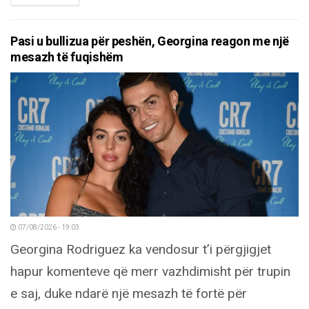
Pasi u bullizua për peshën, Georgina reagon me një
mesazh të fuqishëm
07/08/2026 - 19:03
Georgina Rodriguez ka vendosur t’i përgjigjet
hapur komenteve që merr vazhdimisht për trupin
e saj, duke ndarë një mesazh të fortë për