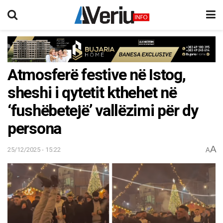
Atmosferë festive në Istog,
sheshi i qytetit kthehet në
‘fushëbetejë’ vallëzimi për dy
persona
A
25/12/2025 - 15:22
A