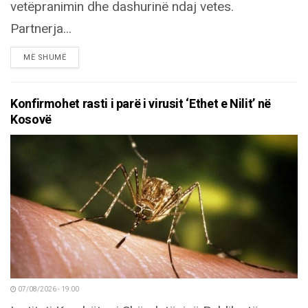
vetëpranimin dhe dashurinë ndaj vetes.
Partnerja...
DETAILS
MË SHUMË
Konfirmohet rasti i parë i virusit ‘Ethet e Nilit’ në
Kosovë
07/08/2026 - 19:00