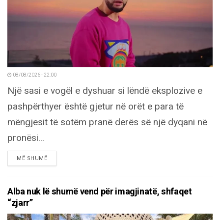
08/08/2026 - 22:00
Një sasi e vogël e dyshuar si lëndë eksplozive e
pashpërthyer është gjetur në orët e para të
mëngjesit të sotëm pranë derës së një dyqani në
pronësi...
DETAILS
MË SHUMË
Alba nuk lë shumë vend për imagjinatë, shfaqet
“zjarr”