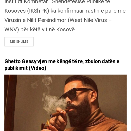
Instituti Kombëtar i Shëndetësisë Publike të
Kosovës (IKShPK) ka konfirmuar rastin e parë me
Virusin e Nilit Perëndimor (West Nile Virus –
WNV) për këtë vit në Kosovë....
DETAILS
MË SHUMË
Ghetto Geasy vjen me këngë të re, zbulon datën e
publikimit (Video)