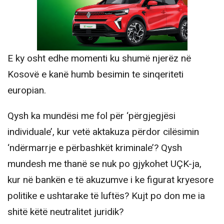
E ky osht edhe momenti ku shumë njerëz në
Kosovë e kanë humb besimin te sinqeriteti
europian.
Qysh ka mundësi me fol për ‘përgjegjësi
individuale’, kur vetë aktakuza përdor cilësimin
‘ndërmarrje e përbashkët kriminale’? Qysh
mundesh me thanë se nuk po gjykohet UÇK-ja,
kur në bankën e të akuzumve i ke figurat kryesore
politike e ushtarake të luftës? Kujt po don me ia
shitë këtë neutralitet juridik?