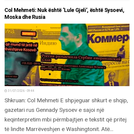
Col Mehmeti: Nuk është ‘Lule Gjeli’, është Sysoevi,
Moska dhe Rusia
31/07/2026 - 09:44
Shkruan: Col Mehmeti E shpjeguar shkurt e shqip,
gazetari rus Gennady Sysoev e sajoi një
keqinterpretim mbi përmbajtjen e tekstit që pritej
të lindte Marrëveshjen e Washingtonit. Atë...