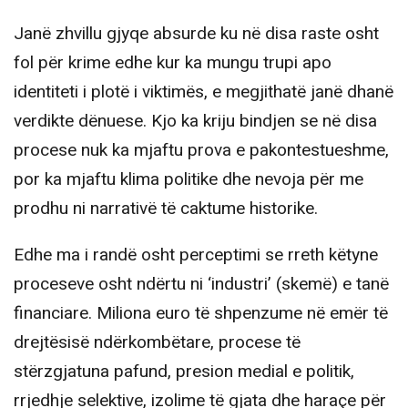
Janë zhvillu gjyqe absurde ku në disa raste osht
fol për krime edhe kur ka mungu trupi apo
identiteti i plotë i viktimës, e megjithatë janë dhanë
verdikte dënuese. Kjo ka kriju bindjen se në disa
procese nuk ka mjaftu prova e pakontestueshme,
por ka mjaftu klima politike dhe nevoja për me
prodhu ni narrativë të caktume historike.
Edhe ma i randë osht perceptimi se rreth këtyne
proceseve osht ndërtu ni ‘industri’ (skemë) e tanë
financiare. Miliona euro të shpenzume në emër të
drejtësisë ndërkombëtare, procese të
stërzgjatuna pafund, presion medial e politik,
rrjedhje selektive, izolime të gjata dhe haraçe për