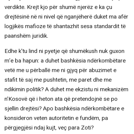
verdikte. Krejt kjo për shumë njerëz e ka çu
drejtësinë në ni nivel që nganjëherë duket ma afër
logjikës mafioze të shantazhit sesa standardit të
paanshëm juridik.
Edhe k’tu lind ni pyetje që shumëkush nuk guxon
m’e ba hapun: a duhet bashkësia ndërkombëtare
vetë me u përballë me ni gjyq për abuzimet e
stafit të saj me pushtetin, me paret dhe me
ndikimin politik? A duhet me ekzistu ni mekanizëm
n’Kosovë që i heton ata që pretendojnë se po
sjellin drejtësi? Apo bashkësia ndërkombëtare e
konsideron veten autoritetin e fundëm, pa
përgjegjësi ndaj kujt, veç para Zoti?