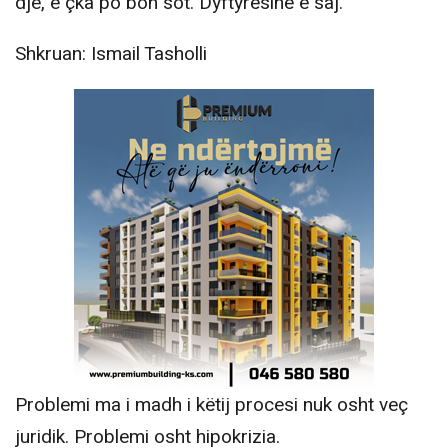
dje, e çka po bon sot. Dyftyrësinë e saj.
Shkruan: Ismail Tasholli
Problemi ma i madh i këtij procesi nuk osht veç
juridik. Problemi osht hipokrizia.