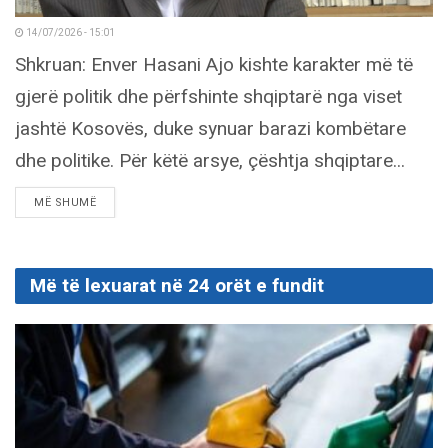
14/07/2026 - 15:01
Shkruan: Enver Hasani Ajo kishte karakter më të
gjerë politik dhe përfshinte shqiptarë nga viset
jashtë Kosovës, duke synuar barazi kombëtare
dhe politike. Për këtë arsye, çështja shqiptare...
DETAILS
MË SHUMË
Më të lexuarat në 24 orët e fundit