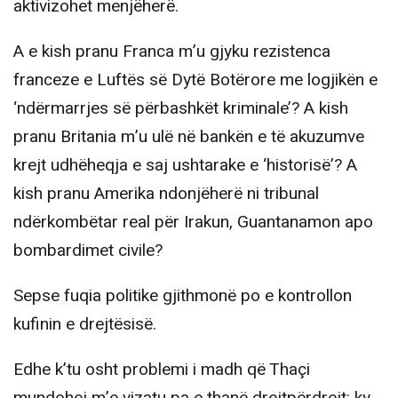
aktivizohet menjëherë.
A e kish pranu Franca m’u gjyku rezistenca
franceze e Luftës së Dytë Botërore me logjikën e
‘ndërmarrjes së përbashkët kriminale’? A kish
pranu Britania m’u ulë në bankën e të akuzumve
krejt udhëheqja e saj ushtarake e ‘historisë’? A
kish pranu Amerika ndonjëherë ni tribunal
ndërkombëtar real për Irakun, Guantanamon apo
bombardimet civile?
Sepse fuqia politike gjithmonë po e kontrollon
kufinin e drejtësisë.
Edhe k’tu osht problemi i madh që Thaçi