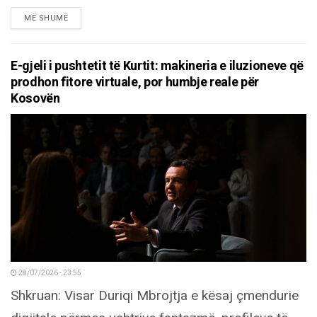
DETAILS
MË SHUMË
E-gjeli i pushtetit të Kurtit: makineria e iluzioneve që
prodhon fitore virtuale, por humbje reale për
Kosovën
28/07/2026 - 23:55
Shkruan: Visar Duriqi Mbrojtja e kësaj çmendurie