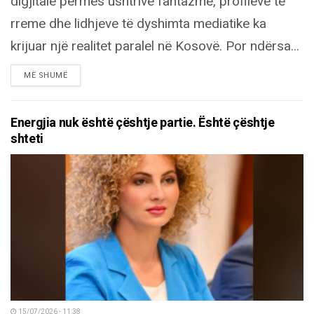
digjitale përmes ushtrive fantazmë, profileve të
rreme dhe lidhjeve të dyshimta mediatike ka
krijuar një realitet paralel në Kosovë. Por ndërsa...
DETAILS
MË SHUMË
Energjia nuk është çështje partie. Është çështje
shteti
15/07/2026 - 11:38