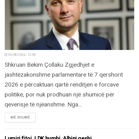
03/08/2026 - 15:38
Shkruan Bekim Çollaku Zgjedhjet e
jashtëzakonshme parlamentare të 7 qershorit
2026 e përcaktuan qartë renditjen e forcave
politike, por nuk prodhuan një shumicë për
qeverisje të njëanshme. Nga...
DETAILS
MË SHUMË
Lumiri fitoi. LDK humbi. Albini qeshi.