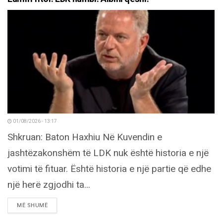
01/08/2026 - 13:17
Shkruan: Baton Haxhiu Në Kuvendin e
jashtëzakonshëm të LDK nuk është historia e një
votimi të fituar. Është historia e një partie që edhe
një herë zgjodhi ta...
DETAILS
MË SHUMË