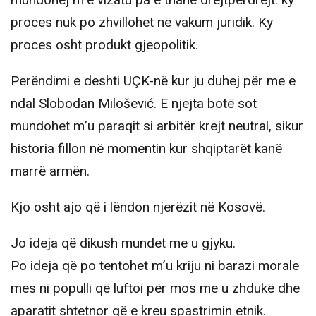
mundohej m’e vizatu pa e thanë drejtpërdrejt: ky
proces nuk po zhvillohet në vakum juridik. Ky
proces osht produkt gjeopolitik.
Perëndimi e deshti UÇK-në kur ju duhej për me e
ndal Slobodan Milošević. E njejta botë sot
mundohet m’u paraqit si arbitër krejt neutral, sikur
historia fillon në momentin kur shqiptarët kanë
marrë armën.
Kjo osht ajo që i lëndon njerëzit në Kosovë.
Jo ideja që dikush mundet me u gjyku.
Po ideja që po tentohet m’u kriju ni barazi morale
mes ni populli që luftoi për mos me u zhdukë dhe
aparatit shtetnor që e kreu spastrimin etnik.