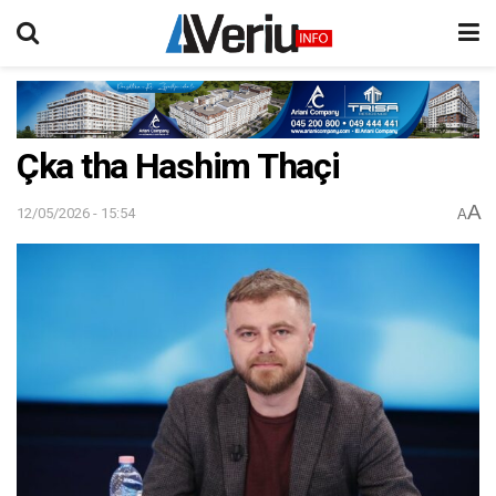
Çka tha Hashim Thaçi
A
12/05/2026 - 15:54
A