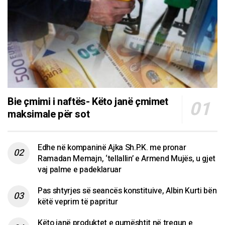
Bie çmimi i naftës- Këto janë çmimet
maksimale për sot
Edhe në kompaninë Ajka Sh.P.K. me pronar
Ramadan Memajn, ‘tellallin’ e Armend Mujës, u gjet
vaj palme e padeklaruar
Pas shtyrjes së seancës konstituive, Albin Kurti bën
këtë veprim të papritur
Këto janë produktet e qumështit në tregun e