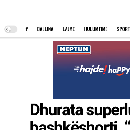
BALLINA
LAJME
HULUMTIME
SPOR
Dhurata superl
bashkëshorti, 