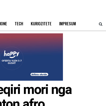
IONE
TECH
KURIOZITETE
IMPRESUM
qiri mori nga
hton afro