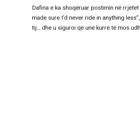
Dafina e ka shoqëruar postimin në rrjetet 
made sure I’d never ride in anything less”
tij… dhe u siguroi që unë kurrë të mos u