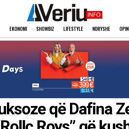
T
EKONOMI
SHOWBIZ
LIFESTYLE
NDRYSHE
OPIN
uksoze që Dafina Ze
“Rollc Roys” që kus