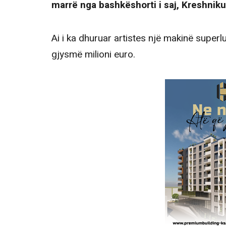
marrë nga bashkëshorti i saj, Kreshniku
Ai i ka dhuruar artistes një makinë superl
gjysmë milioni euro.