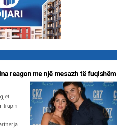
gina reagon me një mesazh të fuqishëm
gjet
 trupin
tnerja...