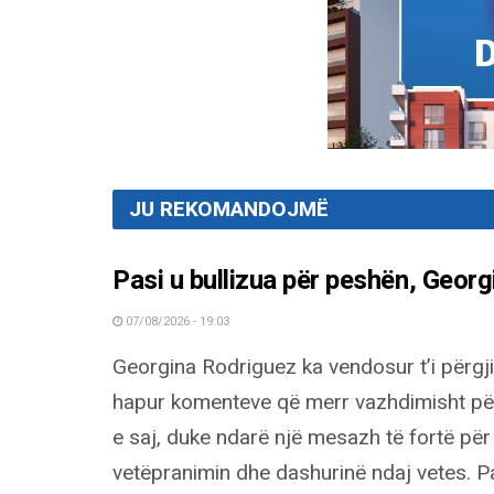
JU REKOMANDOJMË
Pasi u bullizua për peshën, Geor
07/08/2026 - 19:03
Georgina Rodriguez ka vendosur t’i përgji
hapur komenteve që merr vazhdimisht për
e saj, duke ndarë një mesazh të fortë për
vetëpranimin dhe dashurinë ndaj vetes. Par