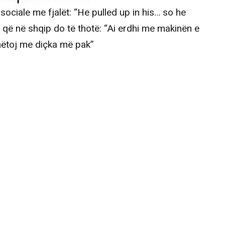
sociale me fjalët: “He pulled up in his… so he
, që në shqip do të thotë: “Ai erdhi me makinën e
dhëtoj me diçka më pak”