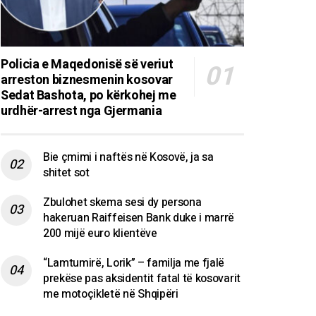
Policia e Maqedonisë së veriut
arreston biznesmenin kosovar
Sedat Bashota, po kërkohej me
urdhër-arrest nga Gjermania
Bie çmimi i naftës në Kosovë, ja sa
shitet sot
Zbulohet skema sesi dy persona
hakeruan Raiffeisen Bank duke i marrë
200 mijë euro klientëve
“Lamtumirë, Lorik” – familja me fjalë
prekëse pas aksidentit fatal të kosovarit
me motoçikletë në Shqipëri