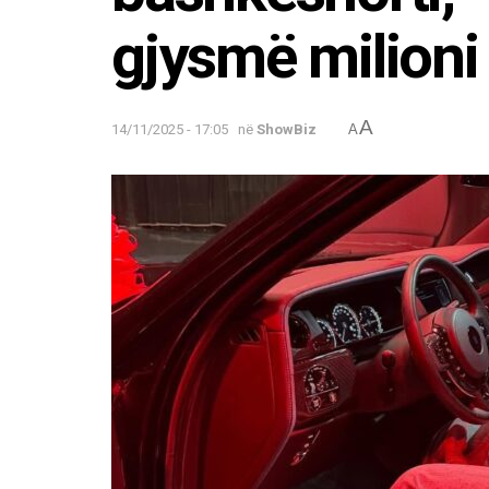
gjysmë milioni
A
14/11/2025 - 17:05
në
ShowBiz
A