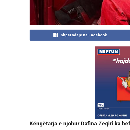
Shpërndaje në Facebook
Këngëtarja e njohur Dafina Zeqiri ka be