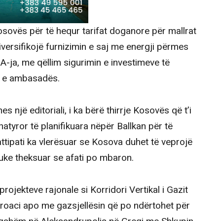
Kosovës për të hequr tarifat doganore për mallrat
iversifikojë furnizimin e saj me energji përmes
-ja, me qëllim sigurimin e investimeve të
n e ambasadës.
s një editoriali, i ka bërë thirrje Kosovës që t’i
atyror të planifikuara nëpër Ballkan për të
attipati ka vlerësuar se Kosova duhet të veprojë
duke theksuar se afati po mbaron.
ojekteve rajonale si Korridori Vertikal i Gazit
 Kroaci apo me gazsjellësin që po ndërtohet për