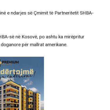
ninë e ndarjes së Çmimit të Partneritetit SHBA-
A-së në Kosovë, po ashtu ka mirëpritur
 doganore për mallrat amerikane.