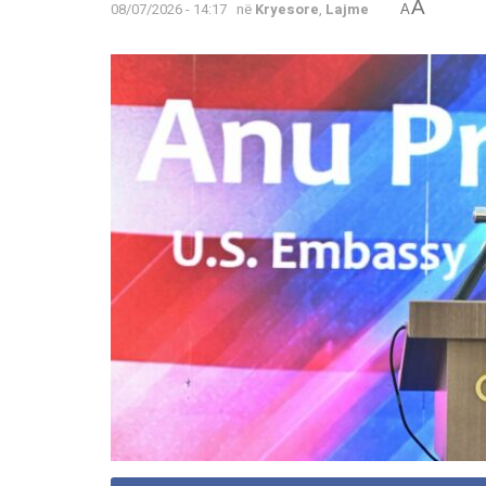
A
08/07/2026 - 14:17
në
Kryesore
,
Lajme
A