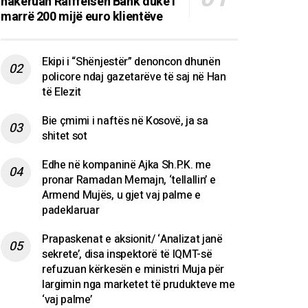
hakeruan Raiffeisen Bank duke i
marrë 200 mijë euro klientëve
Ekipi i “Shënjestër” denoncon dhunën
policore ndaj gazetarëve të saj në Han
të Elezit
Bie çmimi i naftës në Kosovë, ja sa
shitet sot
Edhe në kompaninë Ajka Sh.P.K. me
pronar Ramadan Memajn, ‘tellallin’ e
Armend Mujës, u gjet vaj palme e
padeklaruar
Prapaskenat e aksionit/ ‘Analizat janë
sekrete’, disa inspektorë të IQMT-së
refuzuan kërkesën e ministri Muja për
largimin nga marketet të prudukteve me
‘vaj palme’