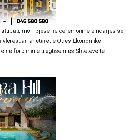
ttipati, mori pjesë në ceremoninë e ndarjes së
 u vlerësuan anëtarët e Odës Ekonomike
e në forcimin e tregtisë mes Shteteve të