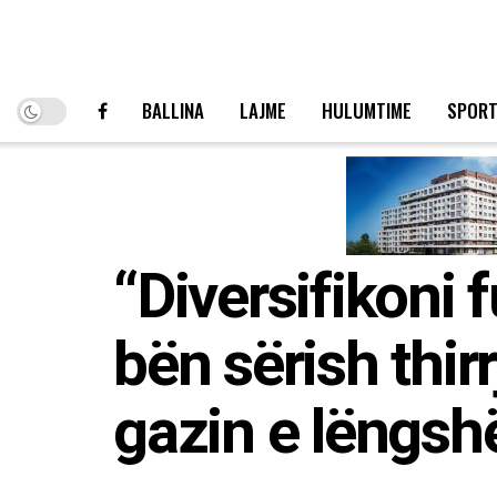
BALLINA
LAJME
HULUMTIME
SPOR
“Diversifikoni f
bën sërish thir
gazin e lëngs