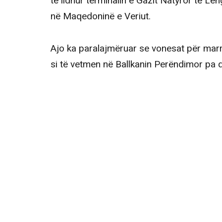
të lidhur terminalin e Gazit Natyror të 
në Maqedoninë e Veriut.
Ajo ka paralajmëruar se vonesat për marrj
si të vetmen në Ballkanin Perëndimor pa 