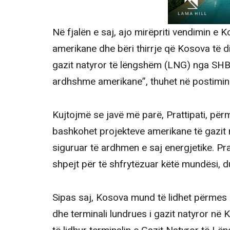
Në fjalën e saj, ajo mirëpriti vendimin e 
amerikane dhe bëri thirrje që Kosova të d
gazit natyror të lëngshëm (LNG) nga SHBA
ardhshme amerikane”, thuhet në postimi
Kujtojmë se javë më parë, Prattipati, përme
bashkohet projekteve amerikane të gazit n
siguruar të ardhmen e saj energjetike. Pr
shpejt për të shfrytëzuar këtë mundësi, 
Sipas saj, Kosova mund të lidhet përmes pr
dhe terminali lundrues i gazit natyror në