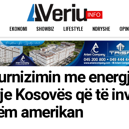
T
EKONOMI
SHOWBIZ
LIFESTYLE
NDRYSHE
OPIN
urnizimin me energji
rje Kosovës që të in
hëm amerikan