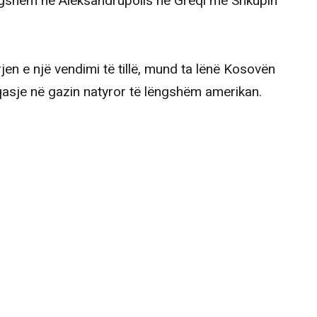
Lëngshëm në Aleksandrupolis në Greqi me Shkupin
en e një vendimi të tillë, mund ta lënë Kosovën
qasje në gazin natyror të lëngshëm amerikan.