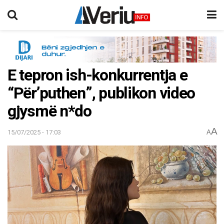
E tepron ish-konkurrentja e
“Për’puthen”, publikon video
gjysmë n*do
A
15/07/2025 - 17:03
A