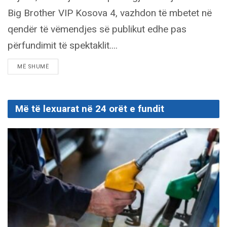
Big Brother VIP Kosova 4, vazhdon të mbetet në
qendër të vëmendjes së publikut edhe pas
përfundimit të spektaklit....
DETAILS
MË SHUMË
Më të lexuarat në 24 orët e fundit