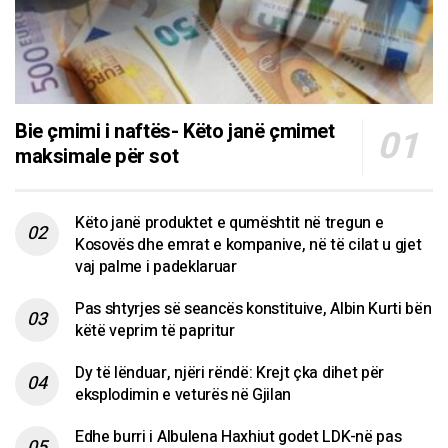
Bie çmimi i naftës- Këto janë çmimet
maksimale për sot
Këto janë produktet e qumështit në tregun e
Kosovës dhe emrat e kompanive, në të cilat u gjet
vaj palme i padeklaruar
Pas shtyrjes së seancës konstituive, Albin Kurti bën
këtë veprim të papritur
Dy të lënduar, njëri rëndë: Krejt çka dihet për
eksplodimin e veturës në Gjilan
Edhe burri i Albulena Haxhiut godet LDK-në pas