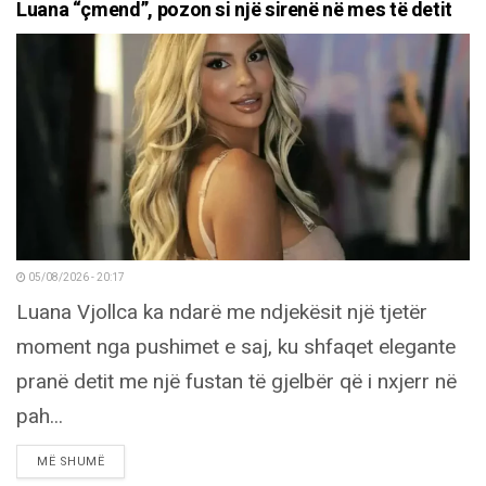
Luana “çmend”, pozon si një sirenë në mes të detit
05/08/2026 - 20:17
Luana Vjollca ka ndarë me ndjekësit një tjetër
moment nga pushimet e saj, ku shfaqet elegante
pranë detit me një fustan të gjelbër që i nxjerr në
pah...
DETAILS
MË SHUMË