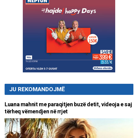
JU REKOMANDOJMË
Luana mahnit me paraqitjen buzë detit, videoja e saj
tërheq vëmendjen në rrjet