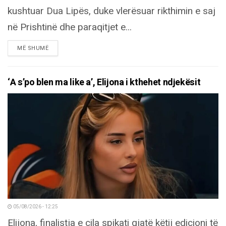
kushtuar Dua Lipës, duke vlerësuar rikthimin e saj
në Prishtinë dhe paraqitjet e...
DETAILS
MË SHUMË
‘A s’po blen ma like a’, Elijona i kthehet ndjekësit
05/08/2026 - 12:25
Elijona, finalistja e cila spikati gjatë këtij edicioni të