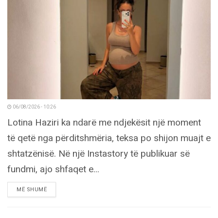
06/08/2026 - 10:26
Lotina Haziri ka ndarë me ndjekësit një moment
të qetë nga përditshmëria, teksa po shijon muajt e
shtatzënisë. Në një Instastory të publikuar së
fundmi, ajo shfaqet e...
DETAILS
MË SHUMË