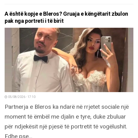
A është kopje e Bleros? Gruaja e këngëtarit zbulon
pak nga portreti i të birit
05/08/2026 - 17:10
Partnerja e Bleros ka ndarë në rrjetet sociale një
moment të ëmbël me djalin e tyre, duke zbuluar
për ndjekësit një pjesë të portretit të vogëlushit.
Edhe pse...