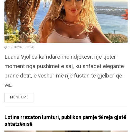
06/08/2026 - 12:50
Luana Vjollca ka ndarë me ndjekësit një tjetër
moment nga pushimet e saj, ku shfaqet elegante
pranë detit, e veshur me një fustan të gjelbër që i
vë...
DETAILS
MË SHUMË
Lotina rrezaton lumturi, publikon pamje të reja gjatë
shtatzënisë