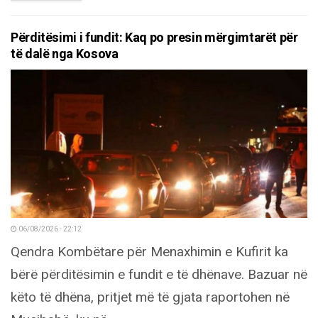
Përditësimi i fundit: Kaq po presin mërgimtarët për
të dalë nga Kosova
06/08/2026 - 22:12
Qendra Kombëtare për Menaxhimin e Kufirit ka
bërë përditësimin e fundit e të dhënave. Bazuar në
këto të dhëna, pritjet më të gjata raportohen në