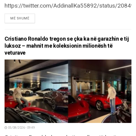
https://twitter.com/AddinallKa55892/status/208
DETAILS
MË SHUMË
Cristiano Ronaldo tregon se çka ka në garazhin e tij
luksoz – mahnit me koleksionin milionësh të
veturave
05/08/2026 - 09:49