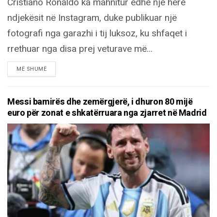
Cristiano Ronaldo ka mahnitur edhe një herë
ndjekësit në Instagram, duke publikuar një
fotografi nga garazhi i tij luksoz, ku shfaqet i
rrethuar nga disa prej veturave më...
DETAILS
MË SHUMË
Messi bamirës dhe zemërgjerë, i dhuron 80 mijë
euro për zonat e shkatërruara nga zjarret në Madrid