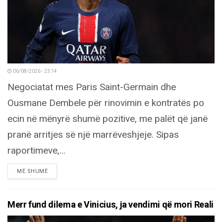
06/08/2026 - 23:14
Negociatat mes Paris Saint-Germain dhe
Ousmane Dembele për rinovimin e kontratës po
ecin në mënyrë shumë pozitive, me palët që janë
pranë arritjes së një marrëveshjeje. Sipas
raportimeve,...
DETAILS
MË SHUMË
Merr fund dilema e Vinicius, ja vendimi që mori Reali