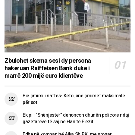
Zbulohet skema sesi dy persona
hakeruan Raiffeisen Bank duke i
marrë 200 mijë euro klientëve
Bie çmimi i naftës- Këto janë çmimet maksimale
për sot
Ekipi i “Shënjestër” denoncon dhunën policore ndaj
gazetarëve të saj në Han të Elezit
Edhe në kompaninë Ajka Sh.P.K. me pronar