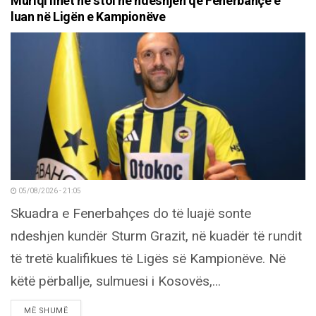
Muriqi lihet në stol në ndeshjen që Fenerbahçe e
luan në Ligën e Kampionëve
05/08/2026 - 21:05
Skuadra e Fenerbahçes do të luajë sonte
ndeshjen kundër Sturm Grazit, në kuadër të rundit
të tretë kualifikues të Ligës së Kampionëve. Në
këtë përballje, sulmuesi i Kosovës,...
DETAILS
MË SHUMË