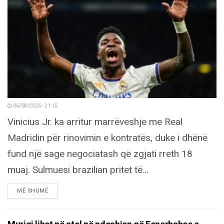
06/08/2026 - 21:15
Vinicius Jr. ka arritur marrëveshje me Real
Madridin për rinovimin e kontratës, duke i dhënë
fund një sage negociatash që zgjati rreth 18
muaj. Sulmuesi brazilian pritet të...
DETAILS
MË SHUMË