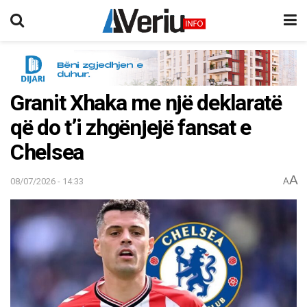
Granit Xhaka me një deklaratë
që do t’i zhgënjejë fansat e
Chelsea
A
08/07/2026 - 14:33
A