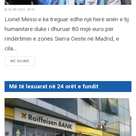
05/08/2026 - 09:45
Lionel Messi e ka treguar edhe një herë anën e tij
humanitare duke i dhuruar 80 mijë euro për
rindërtimin e zonës Sierra Oeste në Madrid, e
cila...
DETAILS
MË SHUMË
Më të lexuarat në 24 orët e fundit