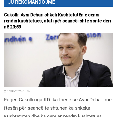
JU REKOMANDOJMË
Cakolli: Avni Dehari shkeli Kushtetutën e cenoi
rendin kushtetues, afati për seancë ishte sonte deri
në 23:59
07/08/2026 - 18:05
Eugen Cakolli nga KDI ka thënë se Avni Dehari me
ftesën për seancë të shtunën ka shkelur
Kushtetutën dhe ka cenuar rendin kushtetues.