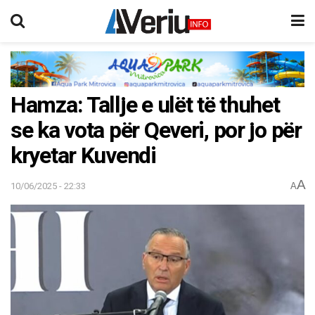
Hamza: Tallje e ulët të thuhet
se ka vota për Qeveri, por jo për
kryetar Kuvendi
A
10/06/2025 - 22:33
A