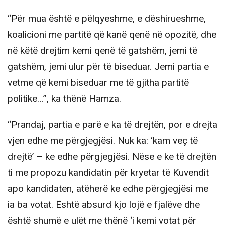
“Për mua është e pëlqyeshme, e dëshirueshme,
koalicioni me partitë që kanë qenë në opozitë, dhe
në këtë drejtim kemi qenë të gatshëm, jemi të
gatshëm, jemi ulur për të biseduar. Jemi partia e
vetme që kemi biseduar me të gjitha partitë
politike…”, ka thënë Hamza.
“Prandaj, partia e parë e ka të drejtën, por e drejta
vjen edhe me përgjegjësi. Nuk ka: ‘kam veç të
drejtë’ – ke edhe përgjegjësi. Nëse e ke të drejtën
ti me propozu kandidatin për kryetar të Kuvendit
apo kandidaten, atëherë ke edhe përgjegjësi me
ia ba votat. Është absurd kjo lojë e fjalëve dhe
është shumë e ulët me thënë ‘i kemi votat për