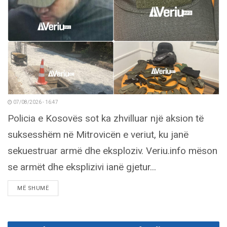
07/08/2026 - 16:47
Policia e Kosovës sot ka zhvilluar një aksion të
suksesshëm në Mitrovicën e veriut, ku janë
sekuestruar armë dhe eksploziv. Veriu.info mëson
se armët dhe eksplizivi ianë gjetur...
DETAILS
MË SHUMË