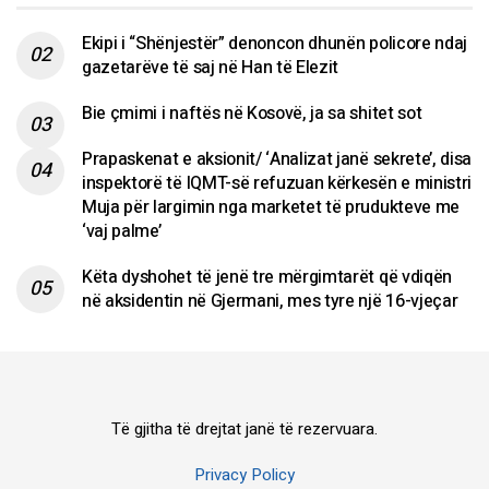
Ekipi i “Shënjestër” denoncon dhunën policore ndaj
gazetarëve të saj në Han të Elezit
Bie çmimi i naftës në Kosovë, ja sa shitet sot
Prapaskenat e aksionit/ ‘Analizat janë sekrete’, disa
inspektorë të IQMT-së refuzuan kërkesën e ministri
Muja për largimin nga marketet të prudukteve me
‘vaj palme’
Këta dyshohet të jenë tre mërgimtarët që vdiqën
në aksidentin në Gjermani, mes tyre një 16-vjeçar
Të gjitha të drejtat janë të rezervuara.
Privacy Policy