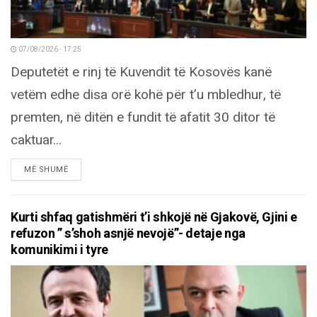
07/08/2026 - 17:25
Deputetët e rinj të Kuvendit të Kosovës kanë
vetëm edhe disa orë kohë për t’u mbledhur, të
premten, në ditën e fundit të afatit 30 ditor të
caktuar...
DETAILS
MË SHUMË
Kurti shfaq gatishmëri t’i shkojë në Gjakovë, Gjini e
refuzon ” s’shoh asnjë nevojë”- detaje nga
komunikimi i tyre