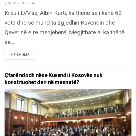
07/08/2026 - 17:34
Kreu i LVV’së, Albin Kurti, ka thënë se i kanë 62
vota dhe se mund ta zgjedhin Kuvendin dhe
Qeverinë e re menjëherë. Megjithatë ai ka thënë
se...
DETAILS
MË SHUMË
Çfarë ndodh nëse Kuvendi i Kosovës nuk
konstituohet deri në mesnatë?