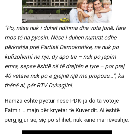
“Po, nëse nuk i duhet ndihma dhe vota jonë, fare
mos të na pyesin. Nëse i duhen numrat edhe
përkrahja prej Partisë Demokratike, ne nuk po
kufizohemi në një, dy apo tre – nuk po japim
emra, sepse është në të drejtën e tyre – por prej
40 vetave nuk po e gjejnë një me propozu…”, ka
thënë ai, për RTV Dukagjini.
Hamza është pyetur nëse PDK-ja do ta votojë
Fatmir Limajn për kryetar të Kuvendit. Ai është
përgjigjur se, siç po shihet, nuk kanë marrëveshje.