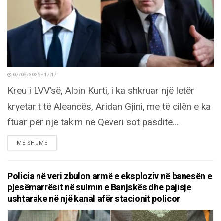
07/08/2026 - 17:17
Kreu i LVV’së, Albin Kurti, i ka shkruar një letër
kryetarit të Aleancës, Aridan Gjini, me të cilën e ka
ftuar për një takim në Qeveri sot pasdite...
DETAILS
MË SHUMË
Policia në veri zbulon armë e eksploziv në banesën e
pjesëmarrësit në sulmin e Banjskës dhe pajisje
ushtarake në një kanal afër stacionit policor