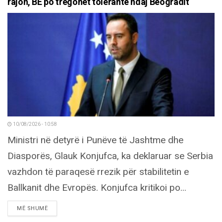
rajon, BE po tregohet tolerante ndaj Beogradit
10/08/2026 - 10:58
Ministri në detyrë i Punëve të Jashtme dhe
Diasporës, Glauk Konjufca, ka deklaruar se Serbia
vazhdon të paraqesë rrezik për stabilitetin e
Ballkanit dhe Evropës. Konjufca kritikoi po...
DETAILS
MË SHUMË