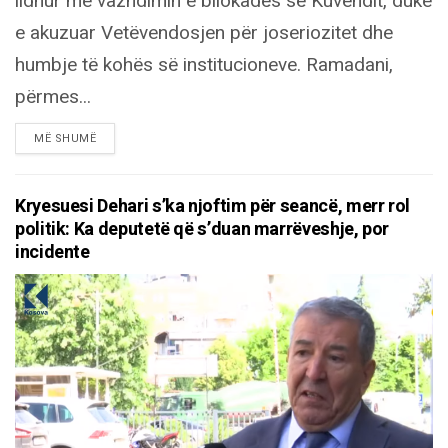
lidhur me vazhdimin e bllokadës së Kuvendit, duke
e akuzuar Vetëvendosjen për joseriozitet dhe
humbje të kohës së institucioneve. Ramadani,
përmes...
DETAILS
MË SHUMË
Kryesuesi Dehari s’ka njoftim për seancë, merr rol
politik: Ka deputetë që s’duan marrëveshje, por
incidente