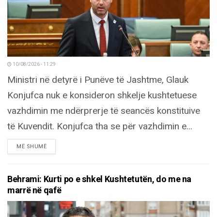
10/08/2026 - 11:29
Ministri në detyrë i Punëve të Jashtme, Glauk
Konjufca nuk e konsideron shkelje kushtetuese
vazhdimin me ndërprerje të seancës konstituive
të Kuvendit. Konjufca tha se për vazhdimin e...
DETAILS
MË SHUMË
Behrami: Kurti po e shkel Kushtetutën, do me na
marrë në qafë