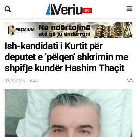
Ish-kandidati i Kurtit për
deputet e ‘pëlqen’ shkrimin me
shpifje kundër Hashim Thaçit
A
07/02/2026 - 16:44
A