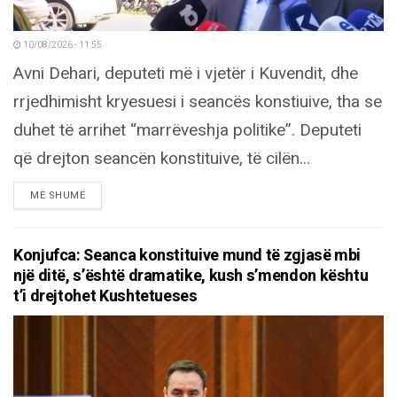
10/08/2026 - 11:55
Avni Dehari, deputeti më i vjetër i Kuvendit, dhe
rrjedhimisht kryesuesi i seancës konstiuive, tha se
duhet të arrihet “marrëveshja politike”. Deputeti
që drejton seancën konstituive, të cilën...
DETAILS
MË SHUMË
Konjufca: Seanca konstituive mund të zgjasë mbi
një ditë, s’është dramatike, kush s’mendon kështu
t’i drejtohet Kushtetueses