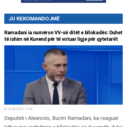
JU REKOMANDOJMË
Ramadani ia numëron VV-së ditët e bllokadës: Duhet
të ishim në Kuvend për të votuar ligje për qytetarët
10/08/2026 - 12:04
Deputeti i Aleancës, Burim Ramadani, ka reaguar