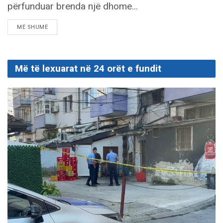
përfunduar brenda një dhome...
DETAILS
MË SHUMË
Më të lexuarat në 24 orët e fundit