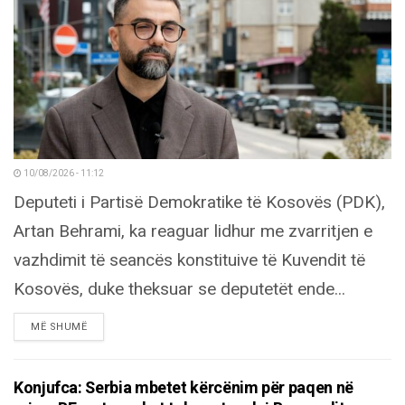
10/08/2026 - 11:12
Deputeti i Partisë Demokratike të Kosovës (PDK),
Artan Behrami, ka reaguar lidhur me zvarritjen e
vazhdimit të seancës konstituive të Kuvendit të
Kosovës, duke theksuar se deputetët ende...
DETAILS
MË SHUMË
Konjufca: Serbia mbetet kërcënim për paqen në