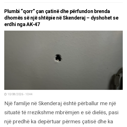
Plumbi “qorr” çan çatinë dhe përfundon brenda
dhomës së një shtëpie në Skenderaj – dyshohet se
erdhi nga AK-47
10/08/2026 - 10:44
Një familje në Skenderaj është përballur me një
situatë të rrezikshme mbrëmjen e së dielës, pasi
një predhë ka depërtuar përmes çatisë dhe ka