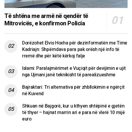
Të shtëna me armë në qendër të
Mitrovicës, e konfirmon Policia
Dorëzohet Elvis Hoxha për dezinformatën me Time
Kadriajn: Shpërndava para pak orësh një info të
rremë dhe për këtë kërkoj falje
Islami: Paralajmërimet e Vuçiqit për devijimin e ujit
nga Ujmani janë teknikisht të parealizueshme
Bajraktari: Tri alternativa për zhbllokimin e ngërçit
në Kuvend
Shkuan në Bajgorë, kur u kthyen shtëpinë e gjetën
të thyer – hajnat marrin ari e para në vlerë 10 mijë
euro