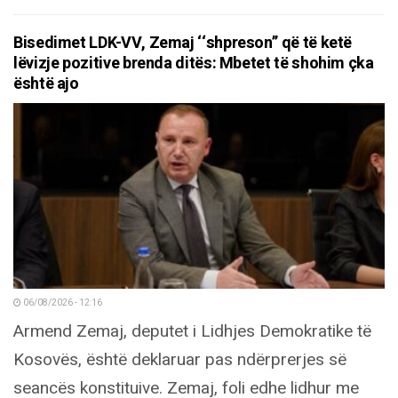
Bisedimet LDK-VV, Zemaj ‘‘shpreson’’ që të ketë
lëvizje pozitive brenda ditës: Mbetet të shohim çka
është ajo
06/08/2026 - 12:16
Armend Zemaj, deputet i Lidhjes Demokratike të
Kosovës, është deklaruar pas ndërprerjes së
seancës konstituive. Zemaj, foli edhe lidhur me