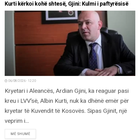
Kurti kërkoi kohë shtesë, Gjini: Kulmi i paftyrësisë
06/08/2026 - 12:20
Kryetari i Aleancës, Ardian Gjini, ka reaguar pasi
kreu i LVV’së, Albin Kurti, nuk ka dhënë emër për
kryetar të Kuvendit të Kosovës. Sipas Gjinit, një
veprim i...
DETAILS
MË SHUMË