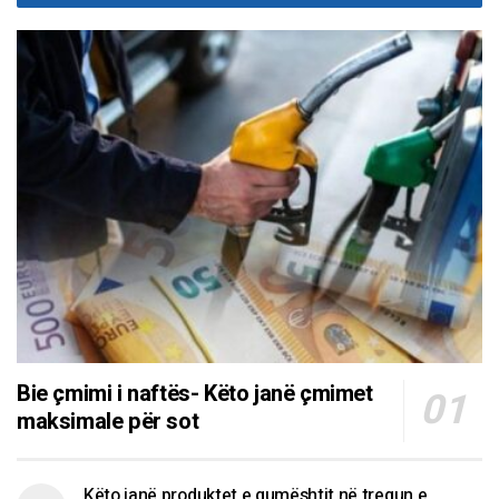
Bie çmimi i naftës- Këto janë çmimet
maksimale për sot
Këto janë produktet e qumështit në tregun e