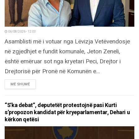
06/08/2026 - 12:03
Asamblisti më i votuar nga Lëvizja Vetëvendosje
në zgjedhjet e fundit komunale, Jeton Zeneli,
është emëruar sot nga kryetari Peci, Drejtor i
Drejtorisë për Pronë në Komunën e...
DETAILS
MË SHUMË
“S’ka debat”, deputetët protestojnë pasi Kurti
s’propozon kandidat për kryeparlamentar, Dehari u
kërkon qetësi