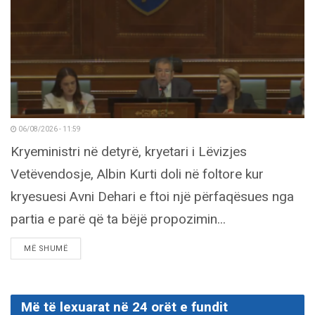
06/08/2026 - 11:59
Kryeministri në detyrë, kryetari i Lëvizjes
Vetëvendosje, Albin Kurti doli në foltore kur
kryesuesi Avni Dehari e ftoi një përfaqësues nga
partia e parë që ta bëjë propozimin...
DETAILS
MË SHUMË
Më të lexuarat në 24 orët e fundit