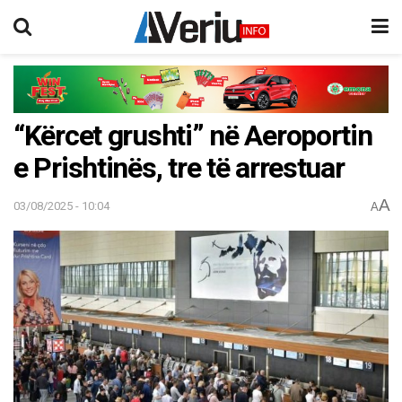
“Kërcet grushti” në Aeroportin
e Prishtinës, tre të arrestuar
A
03/08/2025 - 10:04
A