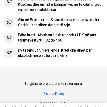
Kosovës dhe emrat e kompanive, në të cilat u gjet
vaj palme i padeklaruar
Aliu në Prokurorinë Speciale bashkë me avokatin
Qerkini, zbardhen detaje të reja
Edhe burri i Albulena Haxhiut godet LDK-në pas
takimeve Kurti – Abdixhiku
Dy të lënduar, njëri rëndë: Krejt çka dihet për
eksplodimin e veturës në Gjilan
Të gjitha të drejtat janë të rezervuara.
Privacy Policy
© 2023 Veriu.info