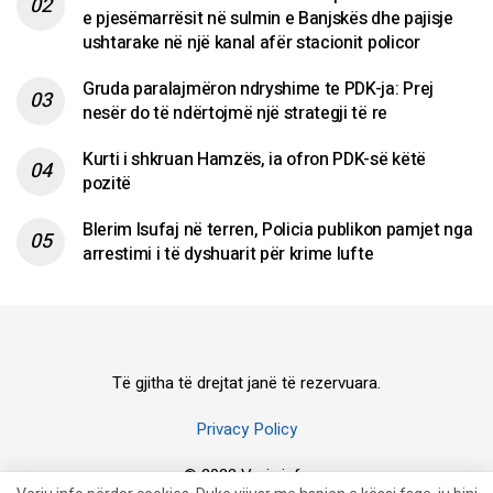
e pjesëmarrësit në sulmin e Banjskës dhe pajisje
ushtarake në një kanal afër stacionit policor
Gruda paralajmëron ndryshime te PDK-ja: Prej
nesër do të ndërtojmë një strategji të re
Kurti i shkruan Hamzës, ia ofron PDK-së këtë
pozitë
Blerim Isufaj në terren, Policia publikon pamjet nga
arrestimi i të dyshuarit për krime lufte
Të gjitha të drejtat janë të rezervuara.
Privacy Policy
© 2023 Veriu.info