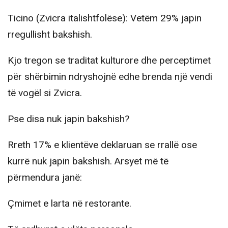
Ticino (Zvicra italishtfolëse): Vetëm 29% japin
rregullisht bakshish.
Kjo tregon se traditat kulturore dhe perceptimet
për shërbimin ndryshojnë edhe brenda një vendi
të vogël si Zvicra.
Pse disa nuk japin bakshish?
Rreth 17% e klientëve deklaruan se rrallë ose
kurrë nuk japin bakshish. Arsyet më të
përmendura janë:
Çmimet e larta në restorante.