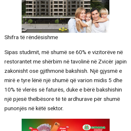
Shifra të rëndësishme
Sipas studimit, më shumë se 60% e vizitorëve në
restorantet me shërbim në tavolinë në Zvicër japin
zakonisht ose gjithmonë bakshish. Një gjysmë e
mirë e tyre lënë një shumë që varion midis 5 dhe
10% të vlerës së faturës, duke e bërë bakshishin
një pjesë thelbësore të të ardhurave për shumë
punonjës në këtë sektor.