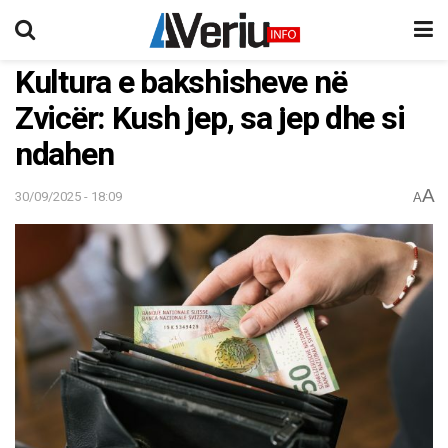
Kultura e bakshisheve në
Zvicër: Kush jep, sa jep dhe si
ndahen
A
30/09/2025 - 18:09
A