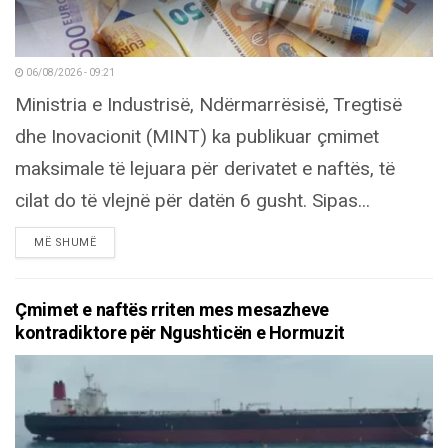
06/08/2026 - 09:21
Ministria e Industrisë, Ndërmarrësisë, Tregtisë
dhe Inovacionit (MINT) ka publikuar çmimet
maksimale të lejuara për derivatet e naftës, të
cilat do të vlejnë për datën 6 gusht. Sipas...
DETAILS
MË SHUMË
Çmimet e naftës rriten mes mesazheve
kontradiktore për Ngushticën e Hormuzit