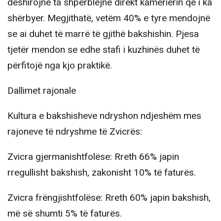
dëshirojnë ta shpërblejnë direkt kamerierin që i ka
shërbyer. Megjithatë, vetëm 40% e tyre mendojnë
se ai duhet të marrë të gjithë bakshishin. Pjesa
tjetër mendon se edhe stafi i kuzhinës duhet të
përfitojë nga kjo praktikë.
Dallimet rajonale
Kultura e bakshisheve ndryshon ndjeshëm mes
rajoneve të ndryshme të Zvicrës:
Zvicra gjermanishtfolëse: Rreth 66% japin
rregullisht bakshish, zakonisht 10% të faturës.
Zvicra frëngjishtfolëse: Rreth 60% japin bakshish,
më së shumti 5% të faturës.