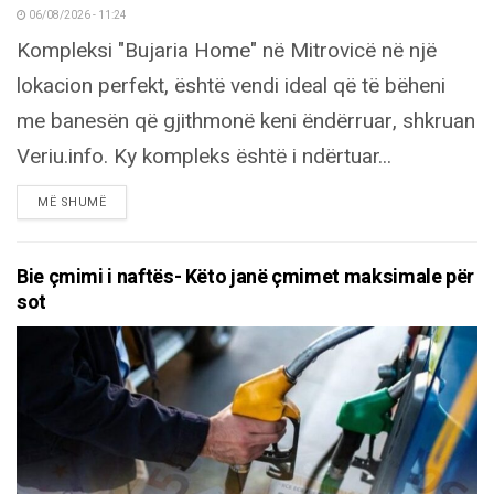
06/08/2026 - 11:24
Kompleksi "Bujaria Home" në Mitrovicë në një
lokacion perfekt, është vendi ideal që të bëheni
me banesën që gjithmonë keni ëndërruar, shkruan
Veriu.info. Ky kompleks është i ndërtuar...
DETAILS
MË SHUMË
Bie çmimi i naftës- Këto janë çmimet maksimale për
sot