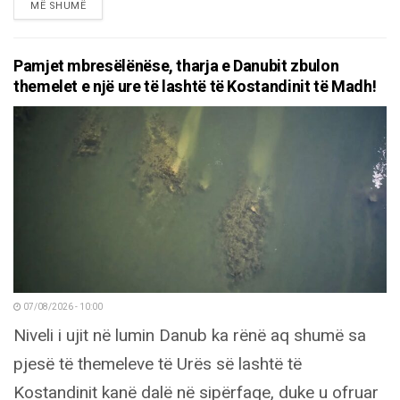
DETAILS
MË SHUMË
Pamjet mbresëlënëse, tharja e Danubit zbulon
themelet e një ure të lashtë të Kostandinit të Madh!
07/08/2026 - 10:00
Niveli i ujit në lumin Danub ka rënë aq shumë sa
pjesë të themeleve të Urës së lashtë të
Kostandinit kanë dalë në sipërfaqe, duke u ofruar