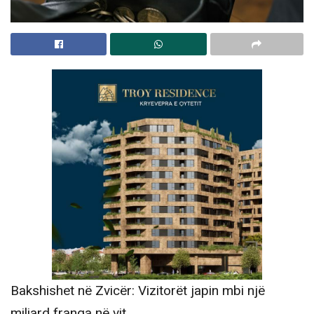
Bakshishet në Zvicër: Vizitorët japin mbi një
miliard franga në vit