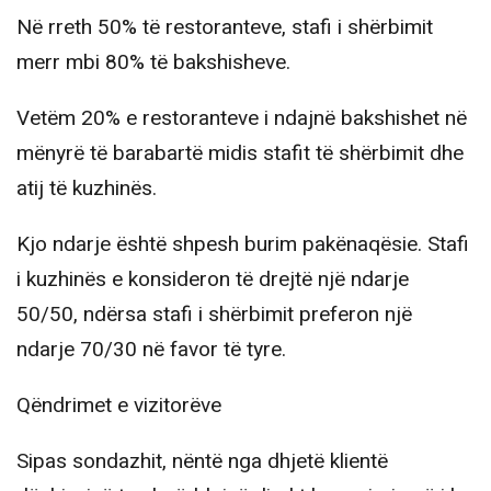
Në rreth 50% të restoranteve, stafi i shërbimit
merr mbi 80% të bakshisheve.
Vetëm 20% e restoranteve i ndajnë bakshishet në
mënyrë të barabartë midis stafit të shërbimit dhe
atij të kuzhinës.
Kjo ndarje është shpesh burim pakënaqësie. Stafi
i kuzhinës e konsideron të drejtë një ndarje
50/50, ndërsa stafi i shërbimit preferon një
ndarje 70/30 në favor të tyre.
Qëndrimet e vizitorëve
Sipas sondazhit, nëntë nga dhjetë klientë