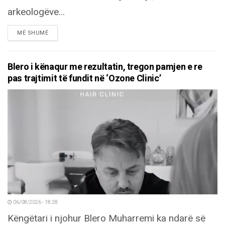
arkeologëve...
DETAILS
MË SHUMË
Blero i kënaqur me rezultatin, tregon pamjen e re
pas trajtimit të fundit në ‘Ozone Clinic’
06/08/2026 - 18:28
Këngëtari i njohur Blero Muharremi ka ndarë së