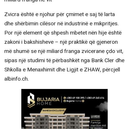
Zvicra është e njohur për çmimet e saj të larta
dhe shërbimin cilësor në industrinë e mikpritjes.
Por një element që shpesh mbetet nën hije është
zakoni i bakshisheve – një praktikë që gjeneron
më shumë se një miliard franga zvicerane çdo vit,
sipas një studimi të përbashkët nga Bank Cler dhe
Shkolla e Menaxhimit dhe Ligjit e ZHAW, përcjell
albinfo.ch.