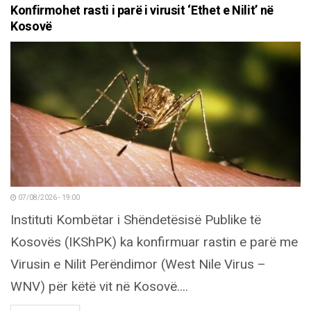
Konfirmohet rasti i parë i virusit ‘Ethet e Nilit’ në
Kosovë
07/08/2026 - 19:00
Instituti Kombëtar i Shëndetësisë Publike të
Kosovës (IKShPK) ka konfirmuar rastin e parë me
Virusin e Nilit Perëndimor (West Nile Virus –
WNV) për këtë vit në Kosovë....