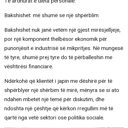
Të ardhurat e ulëta personale.
Bakshishet: më shumë se një shpërblim
Bakshishet nuk janë vetëm një gjest mirësjelljeje,
por një komponent thelbësor ekonomik për
punonjësit e industrisë së mikpritjes. Në mungesë
të tyre, shumë prej tyre do të përballeshin me
vështirësi financiare.
Ndërkohë që klientët i japin me dëshirë për të
shpërblyer një shërbim të mirë, mënyra se si ato
ndahen mbetet një temë për diskutim, dhe
ndoshta një çështje që kërkon rregullim më të
qartë nga vetë sektori ose politika sociale.