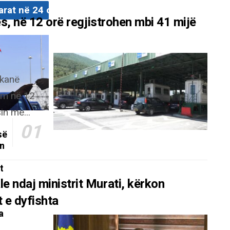
arat në 24 orët e fundit
ës, në 12 orë regjistrohen mbi 41 mijë
 kanë
tëm në 12
in më...
së
on
t
 ndaj ministrit Murati, kërkon
 e dyfishta
a