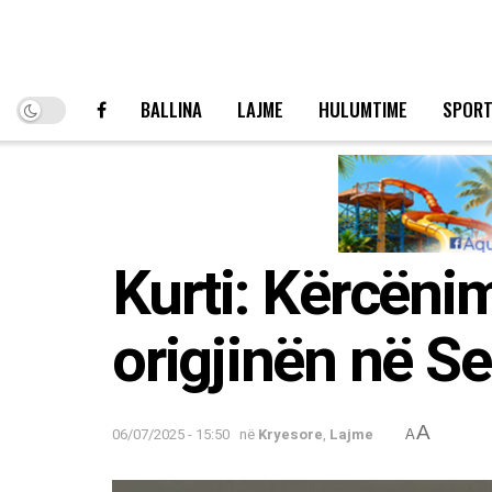
BALLINA
LAJME
HULUMTIME
SPOR
Kurti: Kërcëni
origjinën në Se
A
06/07/2025 - 15:50
në
Kryesore
,
Lajme
A