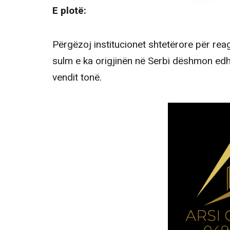
E plotë:
Përgëzoj institucionet shtetërore për rea
sulm e ka origjinën në Serbi dëshmon edhe
vendit tonë.