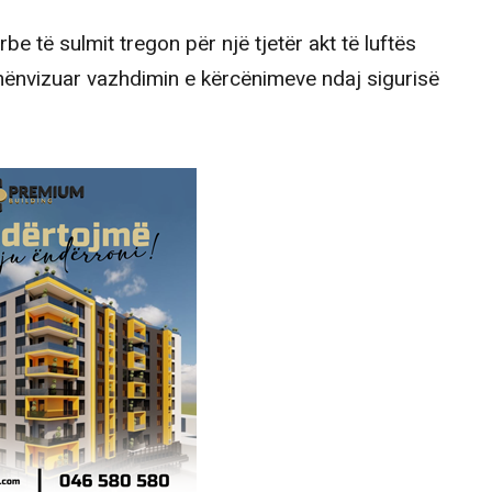
rbe të sulmit tregon për një tjetër akt të luftës
nënvizuar vazhdimin e kërcënimeve ndaj sigurisë