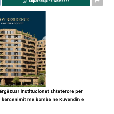
Shpërndaje në Whatsapp
përgëzuar institucionet shtetërore për
aj kërcënimit me bombë në Kuvendin e