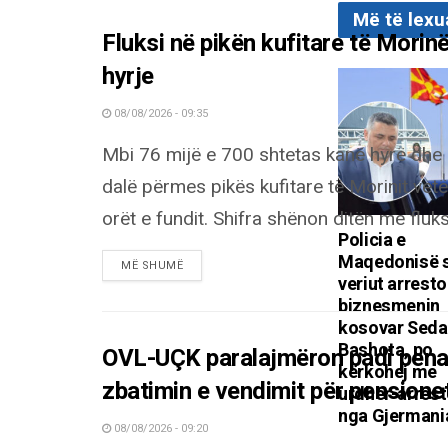
Më të lexu
Fluksi në pikën kufitare të Morin
hyrje
08/08/2026 - 09:35
Mbi 76 mijë e 700 shtetas kanë hyrë dhe
dalë përmes pikës kufitare të Morinit ve
orët e fundit. Shifra shënon ditën me fluks
Policia e
Maqedonisë 
DETAILS
MË SHUMË
veriut arrest
biznesmenin
kosovar Seda
Bashota, po
OVL-UÇK paralajmëron padi penale
kërkohej me
zbatimin e vendimit për pensionet
urdhër-arrest
nga Gjermani
08/08/2026 - 09:20