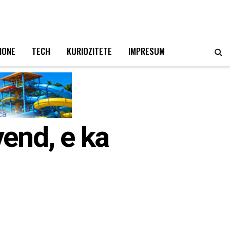
IONE
TECH
KURIOZITETE
IMPRESUM
end, e ka