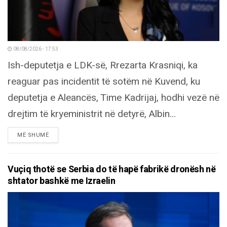
08/08/2026 - 17:53
Ish-deputetja e LDK-së, Rrezarta Krasniqi, ka
reaguar pas incidentit të sotëm në Kuvend, ku
deputetja e Aleancës, Time Kadrijaj, hodhi vezë në
drejtim të kryeministrit në detyrë, Albin...
DETAILS
MË SHUMË
Vuçiq thotë se Serbia do të hapë fabrikë dronësh në
shtator bashkë me Izraelin