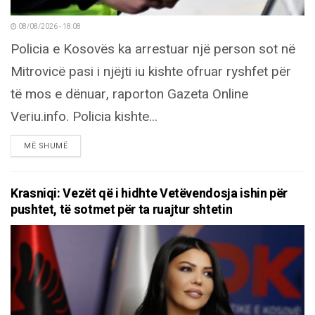
08/08/2026 - 18:08
Policia e Kosovës ka arrestuar një person sot në
Mitrovicë pasi i njëjti iu kishte ofruar ryshfet për
të mos e dënuar, raporton Gazeta Online
Veriu.info. Policia kishte...
DETAILS
MË SHUMË
Krasniqi: Vezët që i hidhte Vetëvendosja ishin për
pushtet, të sotmet për ta ruajtur shtetin