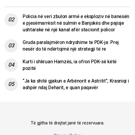
Policia në veri zbulon armë e eksploziv në banesën
e pjesëmarrësit në sulmin e Banjskës dhe pajisje
ushtarake në një kanal afër stacionit policor
Gruda paralajmëron ndryshime te PDK-ja: Prej
nesër do të ndërtojmë një strategji të re
Kurti i shkruan Hamzës, ia ofron PDK-së këtë
pozitë
“Ja ka shitë gjakun e Arbënorit e Astritit”, Krasniqi i
ashpër ndaj Deharit, e quan paqavër
Të gjitha të drejtat janë të rezervuara.