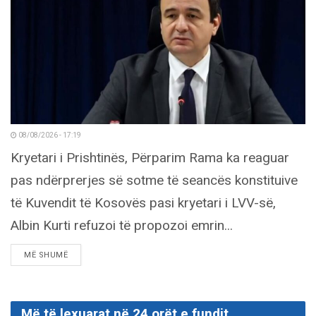
08/08/2026 - 17:19
Kryetari i Prishtinës, Përparim Rama ka reaguar
pas ndërprerjes së sotme të seancës konstituive
të Kuvendit të Kosovës pasi kryetari i LVV-së,
Albin Kurti refuzoi të propozoi emrin...
DETAILS
MË SHUMË
Më të lexuarat në 24 orët e fundit