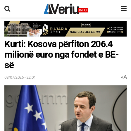
Kurti: Kosova përfiton 206.4
milionë euro nga fondet e BE-
së
A
08/07/2026 - 22:01
A