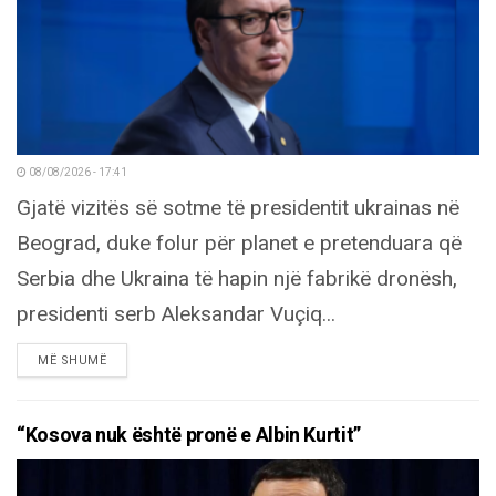
08/08/2026 - 17:41
Gjatë vizitës së sotme të presidentit ukrainas në
Beograd, duke folur për planet e pretenduara që
Serbia dhe Ukraina të hapin një fabrikë dronësh,
presidenti serb Aleksandar Vuçiq...
DETAILS
MË SHUMË
“Kosova nuk është pronë e Albin Kurtit”