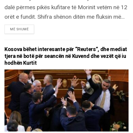
dalë përmes pikës kufitare të Morinit vetëm në 12
orët e fundit. Shifra shënon ditën me fluksin më...
DETAILS
MË SHUMË
Kosova bëhet interesante për “Reuters”, dhe mediat
tjera në botë për seancën në Kuvend dhe vezët që iu
hodhën Kurtit