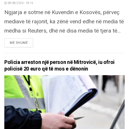
08/08/2026 - 18:14
Ngjarja e sotme në Kuvendin e Kosovës, përveç
mediave të rajonit, ka zënë vend edhe në media të
mëdha si Reuters, dhë në disa media të tjera të...
DETAILS
MË SHUMË
Policia arreston një person në Mitrovicë, iu ofroi
policisë 20 euro që të mos e dënonin