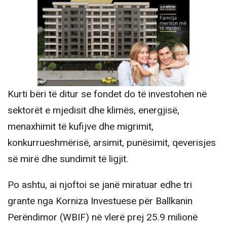
Kurti bëri të ditur se fondet do të investohen në
sektorët e mjedisit dhe klimës, energjisë,
menaxhimit të kufijve dhe migrimit,
konkurrueshmërisë, arsimit, punësimit, qeverisjes
së mirë dhe sundimit të ligjit.
Po ashtu, ai njoftoi se janë miratuar edhe tri
grante nga Korniza Investuese për Ballkanin
Perëndimor (WBIF) në vlerë prej 25.9 milionë