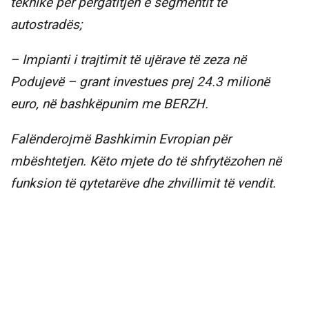
teknike për përgatitjen e segmentit të
autostradës;
– Impianti i trajtimit të ujërave të zeza në
Podujevë – grant investues prej 24.3 milionë
euro, në bashkëpunim me BERZH.
Falënderojmë Bashkimin Evropian për
mbështetjen. Këto mjete do të shfrytëzohen në
funksion të qytetarëve dhe zhvillimit të vendit.