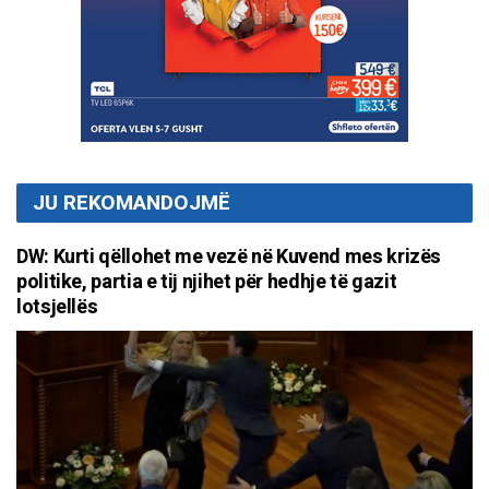
JU REKOMANDOJMË
DW: Kurti qëllohet me vezë në Kuvend mes krizës
politike, partia e tij njihet për hedhje të gazit
lotsjellës