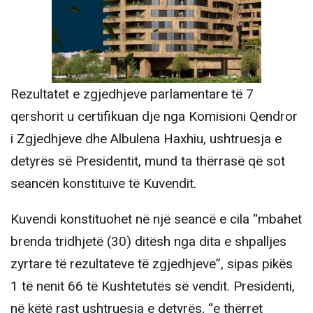
Rezultatet e zgjedhjeve parlamentare të 7
qershorit u certifikuan dje nga Komisioni Qendror
i Zgjedhjeve dhe Albulena Haxhiu, ushtruesja e
detyrës së Presidentit, mund ta thërrasë që sot
seancën konstituive të Kuvendit.
Kuvendi konstituohet në një seancë e cila “mbahet
brenda tridhjetë (30) ditësh nga dita e shpalljes
zyrtare të rezultateve të zgjedhjeve”, sipas pikës
1 të nenit 66 të Kushtetutës së vendit. Presidenti,
në këtë rast ushtruesja e detyrës, “e thërret