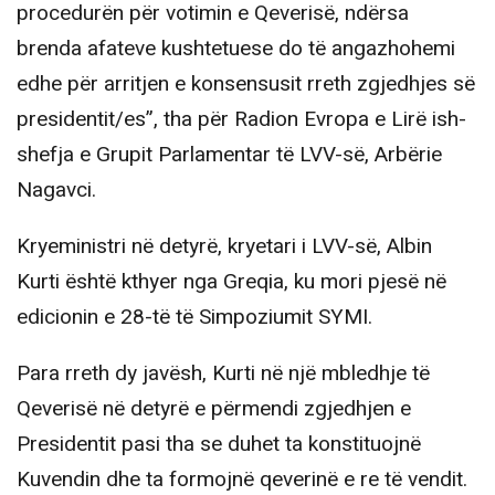
procedurën për votimin e Qeverisë, ndërsa
brenda afateve kushtetuese do të angazhohemi
edhe për arritjen e konsensusit rreth zgjedhjes së
presidentit/es”, tha për Radion Evropa e Lirë ish-
shefja e Grupit Parlamentar të LVV-së, Arbërie
Nagavci.
Kryeministri në detyrë, kryetari i LVV-së, Albin
Kurti është kthyer nga Greqia, ku mori pjesë në
edicionin e 28-të të Simpoziumit SYMI.
Para rreth dy javësh, Kurti në një mbledhje të
Qeverisë në detyrë e përmendi zgjedhjen e
Presidentit pasi tha se duhet ta konstituojnë
Kuvendin dhe ta formojnë qeverinë e re të vendit.