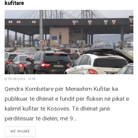
kufitare
09/08/2026 - 14:58
Qendra Kombëtare për Menaxhim Kufitar ka
publikuar të dhënat e fundit për fluksin në pikat e
kalimit kufitar të Kosovës. Të dhënat janë
përditësuar të dielën, më 9...
DETAILS
MË SHUMË