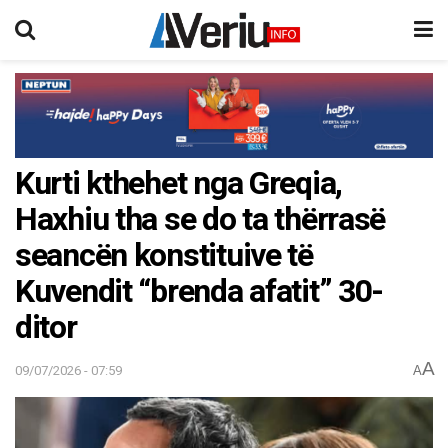
Kurti kthehet nga Greqia,
Haxhiu tha se do ta thërrasë
seancën konstituive të
Kuvendit “brenda afatit” 30-
ditor
A
09/07/2026 - 07:59
A