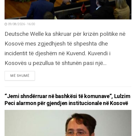
09/08/2026 - 16:00
Deutsche Welle ka shkruar për krizën politike në
Kosovë mes zgjedhjesh të shpeshta dhe
incidentit të djeshëm në Kuvend. Kuvendi i
Kosovës u pezullua të shtunën pasi një...
DETAILS
MË SHUMË
“Jemi shndërruar në bashkësi të komunave”, Lulzim
Peci alarmon për gjendjen institucionale në Kosovë