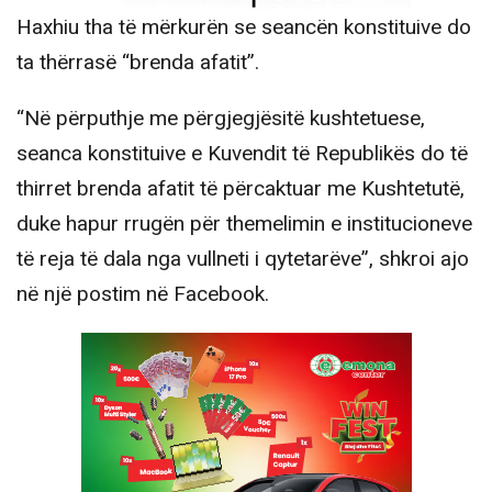
Haxhiu tha të mërkurën se seancën konstituive do
ta thërrasë “brenda afatit”.
“Në përputhje me përgjegjësitë kushtetuese,
seanca konstituive e Kuvendit të Republikës do të
thirret brenda afatit të përcaktuar me Kushtetutë,
duke hapur rrugën për themelimin e institucioneve
të reja të dala nga vullneti i qytetarëve”, shkroi ajo
në një postim në Facebook.