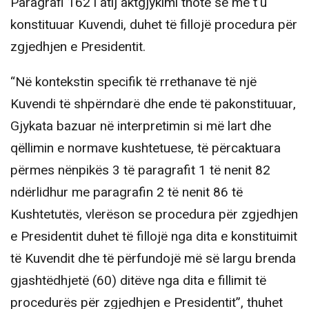
Paragrafi 162 i atij aktgjykimi thotë se me t’u
konstituuar Kuvendi, duhet të fillojë procedura për
zgjedhjen e Presidentit.
“Në kontekstin specifik të rrethanave të një
Kuvendi të shpërndarë dhe ende të pakonstituuar,
Gjykata bazuar në interpretimin si më lart dhe
qëllimin e normave kushtetuese, të përcaktuara
përmes nënpikës 3 të paragrafit 1 të nenit 82
ndërlidhur me paragrafin 2 të nenit 86 të
Kushtetutës, vlerëson se procedura për zgjedhjen
e Presidentit duhet të fillojë nga dita e konstituimit
të Kuvendit dhe të përfundojë më së largu brenda
gjashtëdhjetë (60) ditëve nga dita e fillimit të
procedurës për zgjedhjen e Presidentit”, thuhet