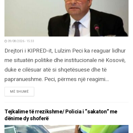
09/08/2026 - 15:33
Drejtori i KIPRED-it, Lulzim Peci ka reaguar lidhur
me situatën politike dhe institucionale në Kosovë,
duke e cilësuar atë si shqetësuese dhe të
papranueshme. Peci, përmes një reagimi...
DETAILS
MË SHUMË
Tejkalime të rrezikshme/ Policia i “sakaton” me
dënime dy shoferë