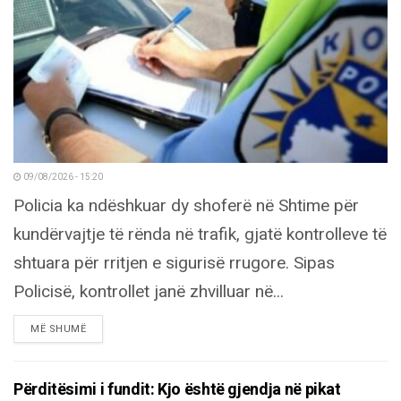
09/08/2026 - 15:20
Policia ka ndëshkuar dy shoferë në Shtime për
kundërvajtje të rënda në trafik, gjatë kontrolleve të
shtuara për rritjen e sigurisë rrugore. Sipas
Policisë, kontrollet janë zhvilluar në...
DETAILS
MË SHUMË
Përditësimi i fundit: Kjo është gjendja në pikat