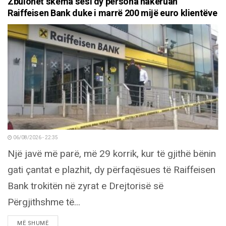
Zbulohet skema sesi dy persona hakeruan
Raiffeisen Bank duke i marrë 200 mijë euro klientëve
06/08/2026 - 22:35
Një javë më parë, më 29 korrik, kur të gjithë bënin
gati çantat e plazhit, dy përfaqësues të Raiffeisen
Bank trokitën në zyrat e Drejtorisë së
Përgjithshme të...
DETAILS
MË SHUMË