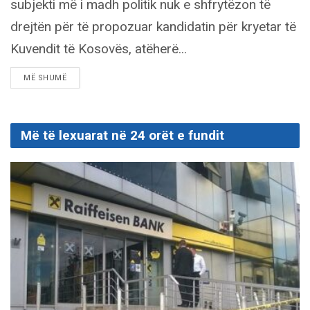
subjekti më i madh politik nuk e shfrytëzon të
drejtën për të propozuar kandidatin për kryetar të
Kuvendit të Kosovës, atëherë...
DETAILS
MË SHUMË
Më të lexuarat në 24 orët e fundit