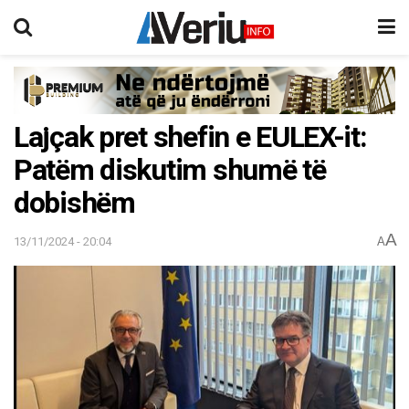
Lajçak pret shefin e EULEX-it:
Patëm diskutim shumë të
dobishëm
A
13/11/2024 - 20:04
A