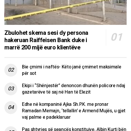
Zbulohet skema sesi dy persona
hakeruan Raiffeisen Bank duke i
marrë 200 mijë euro klientëve
Bie çmimi i naftës- Këto janë çmimet maksimale
për sot
Ekipi i “Shënjestër” denoncon dhunën policore ndaj
gazetarëve të saj në Han të Elezit
Edhe në kompaninë Ajka Sh.P.K. me pronar
Ramadan Memajn, ‘tellallin’ e Armend Mujës, u gjet
vaj palme e padeklaruar
Pas shtyrjes së seancës konstituive, Albin Kurti bën