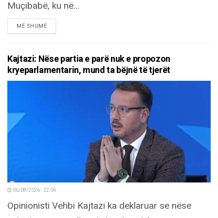
Muçibabë, ku në...
DETAILS
MË SHUMË
Kajtazi: Nëse partia e parë nuk e propozon
kryeparlamentarin, mund ta bëjnë të tjerët
06/08/2026 - 22:06
Opinionisti Vehbi Kajtazi ka deklaruar se nëse