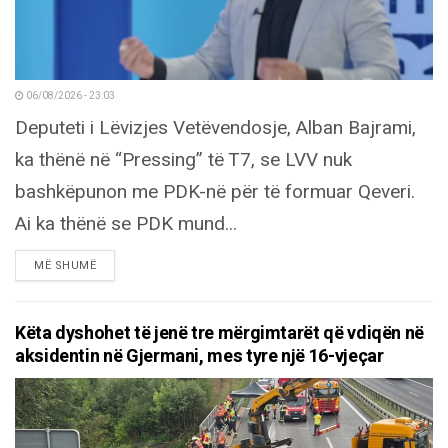
06/08/2026 - 23:03
Deputeti i Lëvizjes Vetëvendosje, Alban Bajrami,
ka thënë në “Pressing” të T7, se LVV nuk
bashkëpunon me PDK-në për të formuar Qeveri.
Ai ka thënë se PDK mund...
DETAILS
MË SHUMË
Këta dyshohet të jenë tre mërgimtarët që vdiqën në
aksidentin në Gjermani, mes tyre një 16-vjeçar