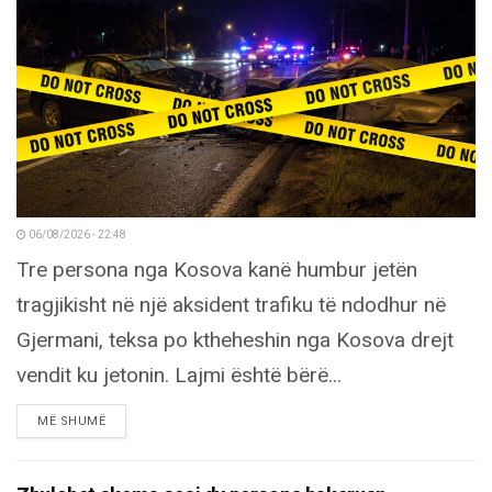
06/08/2026 - 22:48
Tre persona nga Kosova kanë humbur jetën
tragjikisht në një aksident trafiku të ndodhur në
Gjermani, teksa po ktheheshin nga Kosova drejt
vendit ku jetonin. Lajmi është bërë...
DETAILS
MË SHUMË