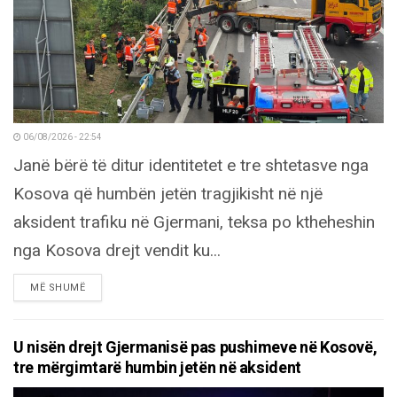
06/08/2026 - 22:54
Janë bërë të ditur identitetet e tre shtetasve nga
Kosova që humbën jetën tragjikisht në një
aksident trafiku në Gjermani, teksa po ktheheshin
nga Kosova drejt vendit ku...
DETAILS
MË SHUMË
U nisën drejt Gjermanisë pas pushimeve në Kosovë,
tre mërgimtarë humbin jetën në aksident