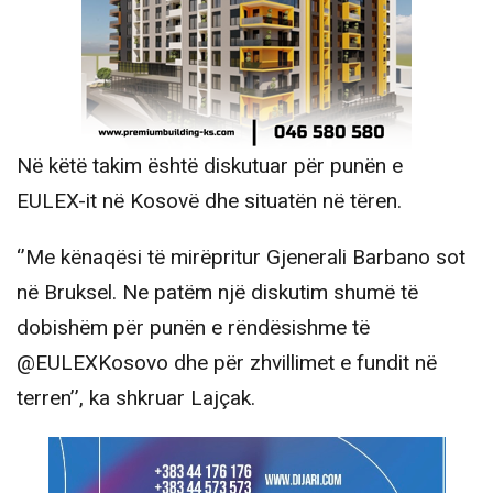
Në këtë takim është diskutuar për punën e
EULEX-it në Kosovë dhe situatën në tëren.
‘’Me kënaqësi të mirëpritur Gjenerali Barbano sot
në Bruksel. Ne patëm një diskutim shumë të
dobishëm për punën e rëndësishme të
@EULEXKosovo dhe për zhvillimet e fundit në
terren’’, ka shkruar Lajçak.