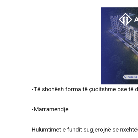
-Të shohësh forma të çuditshme ose të d
-Marramendje
Hulumtimet e fundit sugjerojnë se nxehtës