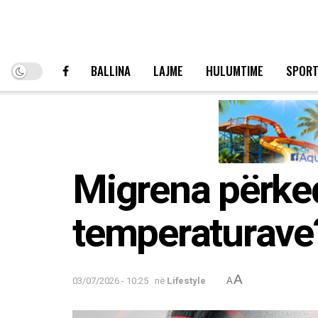
BALLINA
LAJME
HULUMTIME
SPOR
Migrena përkeq
temperaturave
A
03/07/2026 - 10:25
në
Lifestyle
A