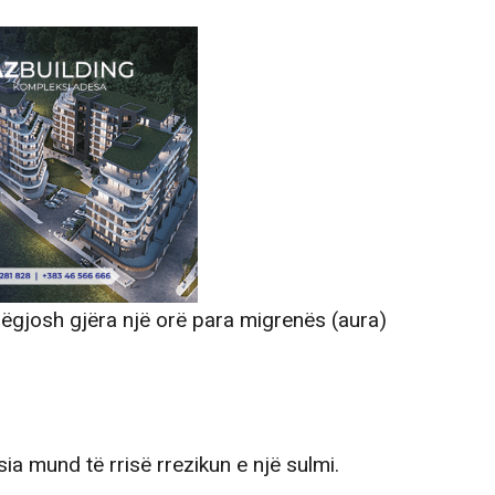
ëgjosh gjëra një orë para migrenës (aura)
ia mund të rrisë rrezikun e një sulmi.