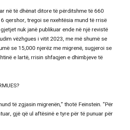
ar në të dhënat ditore të përditshme të 660
 qershor, tregoi se nxehtësia mund të rrisë
 gjetjet nuk janë publikuar ende në një revistë
studim vëzhgues i vitit 2023, me më shumë se
humë se 15,000 njerëz me migrenë, sugjeroi se
htinë e lartë, rrisin shfaqjen e dhimbjeve të
LARMUES?
und të zgjasin migrenën,” thotë Feinstein. “Për
tuar, gjë që ul aftësinë e tyre për të punuar për