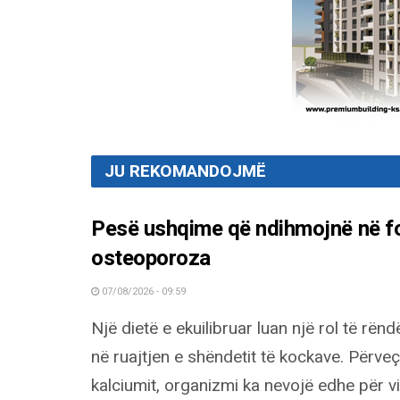
JU REKOMANDOJMË
Pesë ushqime që ndihmojnë në fo
osteoporoza
07/08/2026 - 09:59
Një dietë e ekuilibruar luan një rol të rë
në ruajtjen e shëndetit të kockave. Përveç
kalciumit, organizmi ka nevojë edhe për v