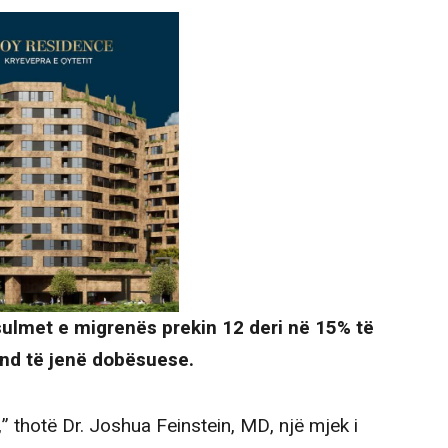
 sulmet e migrenës prekin 12 deri në 15% të
und të jenë dobësuese.
” thotë Dr. Joshua Feinstein, MD, një mjek i