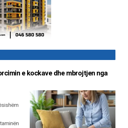
rcimin e kockave dhe mbrojtjen nga
ndësishëm
itaminën