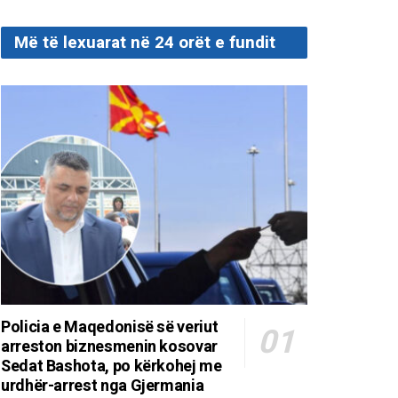
Më të lexuarat në 24 orët e fundit
Policia e Maqedonisë së veriut
arreston biznesmenin kosovar
Sedat Bashota, po kërkohej me
urdhër-arrest nga Gjermania