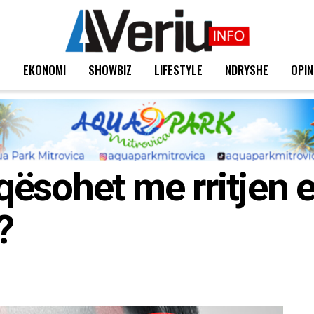
T
EKONOMI
SHOWBIZ
LIFESTYLE
NDRYSHE
OPIN
ësohet me rritjen 
?