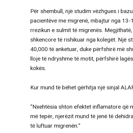
Për shembull, një studim vëzhgues i bazu
pacientëve me migrenë, mbajtur nga 13-16
rrezikun e sulmit të migrenës. Megjithatë,
shkencore të rishikuar nga kolegët. Një 
40,000 të anketuar, duke përfshirë më s
lloje të ndryshme të motit, përfshirë lagës
kokës.
Kur mund të bëhet gërhitja një sinjal A
“Nxehtësia shton efektet inflamatore që m
më tepër, njerëzit mund të jenë të dehidra
të luftuar migrenën.”