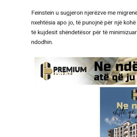
Feinstein u sugjeron njerëzve me migren
nxehtësia apo jo, të punojnë për një kohë 
të kujdesit shëndetësor për të minimizuar
ndodhin.