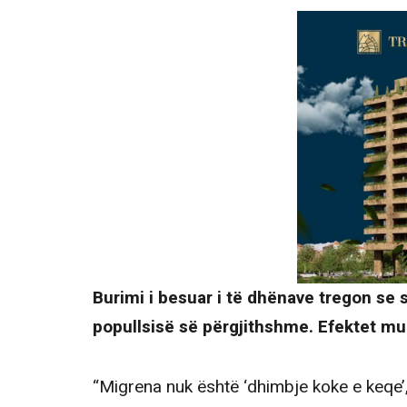
Burimi i besuar i të dhënave tregon se
popullsisë së përgjithshme. Efektet m
“Migrena nuk është ‘dhimbje koke e keqe’,