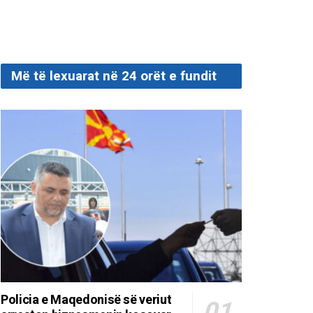
Më të lexuarat në 24 orët e fundit
Policia e Maqedonisë së veriut