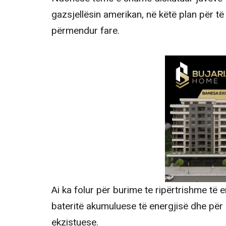
gazsjellësin amerikan, në këtë plan për t
përmendur fare.
Ai ka folur për burime te ripërtrishme të e
bateritë akumuluese të energjisë dhe për
ekzistuese.