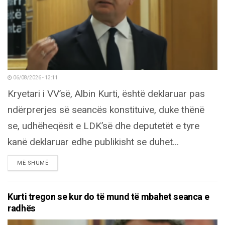
06/08/2026 - 13:11
Kryetari i VV’së, Albin Kurti, është deklaruar pas
ndërprerjes së seancës konstituive, duke thënë
se, udhëheqësit e LDK’së dhe deputetët e tyre
kanë deklaruar edhe publikisht se duhet...
DETAILS
MË SHUMË
Kurti tregon se kur do të mund të mbahet seanca e
radhës