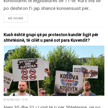
konstituimit të legjislaturës së 11-të. Kurti tha se
po dëshiron t’i jap shancë konsensusit për...
DETAILS
MË SHUMË
Kush është grupi që po proteston kundër ligjit për
shtetësinë, të cilët u panë sot para Kuvendit?
06/08/2026 - 12:59
Neni 30 dhe 31 i Ligjit të ri për Shtetësinë, që po