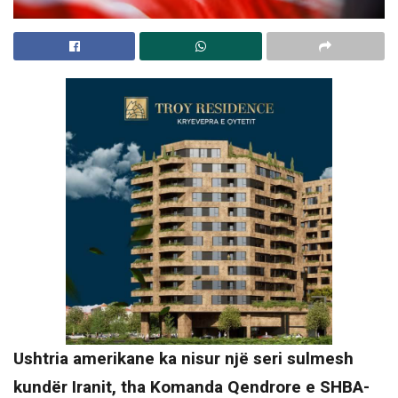
Ushtria amerikane ka nisur një seri sulmesh
kundër Iranit, tha Komanda Qendrore e SHBA-