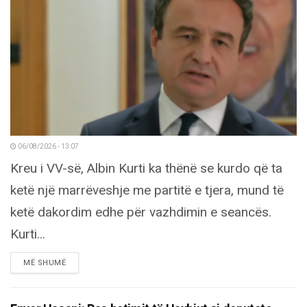
06/08/2026 - 13:07
Kreu i VV-së, Albin Kurti ka thënë se kurdo që ta
ketë një marrëveshje me partitë e tjera, mund të
ketë dakordim edhe për vazhdimin e seancës.
Kurti...
DETAILS
MË SHUMË