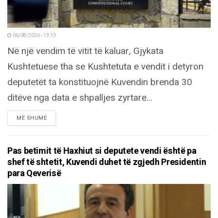
06/08/2026 - 13:13
Në një vendim të vitit të kaluar, Gjykata
Kushtetuese tha se Kushtetuta e vendit i detyron
deputetët ta konstituojnë Kuvendin brenda 30
ditëve nga data e shpalljes zyrtare...
DETAILS
MË SHUMË
Pas betimit të Haxhiut si deputete vendi është pa
shef të shtetit, Kuvendi duhet të zgjedh Presidentin
para Qeverisë