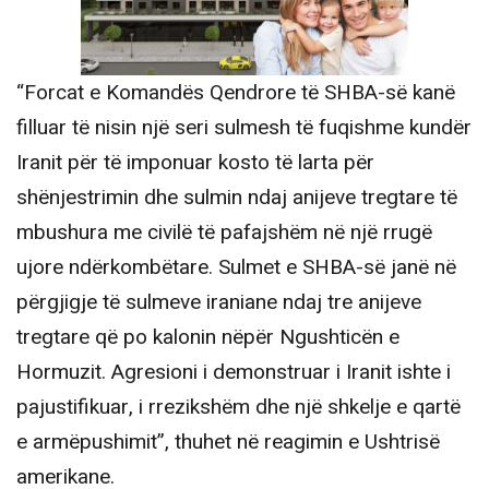
“Forcat e Komandës Qendrore të SHBA-së kanë
filluar të nisin një seri sulmesh të fuqishme kundër
Iranit për të imponuar kosto të larta për
shënjestrimin dhe sulmin ndaj anijeve tregtare të
mbushura me civilë të pafajshëm në një rrugë
ujore ndërkombëtare. Sulmet e SHBA-së janë në
përgjigje të sulmeve iraniane ndaj tre anijeve
tregtare që po kalonin nëpër Ngushticën e
Hormuzit. Agresioni i demonstruar i Iranit ishte i
pajustifikuar, i rrezikshëm dhe një shkelje e qartë
e armëpushimit”, thuhet në reagimin e Ushtrisë
amerikane.