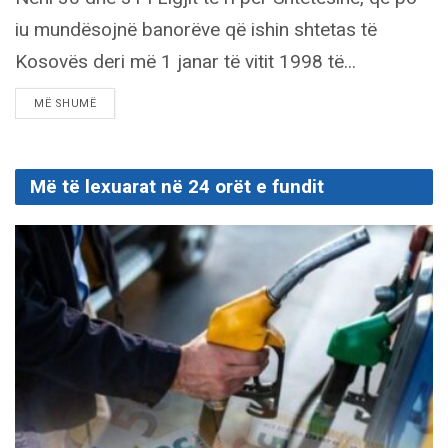
iu mundësojnë banorëve që ishin shtetas të
Kosovës deri më 1 janar të vitit 1998 të...
DETAILS
MË SHUMË
Më të lexuarat në 24 orët e fundit