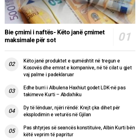
Bie çmimi i naftës- Këto janë çmimet
maksimale për sot
Këto janë produktet e qumështit në tregun e
Kosovës dhe emrat e kompanive, në të cilat u gjet
vaj palme i padeklaruar
Edhe burri i Albulena Haxhiut godet LDK-në pas
takimeve Kurti – Abdixhiku
Dy të lënduar, njëri rëndë: Krejt çka dihet për
eksplodimin e veturës në Gjilan
Pas shtyrjes së seancës konstituive, Albin Kurti bën
këtë veprim të papritur