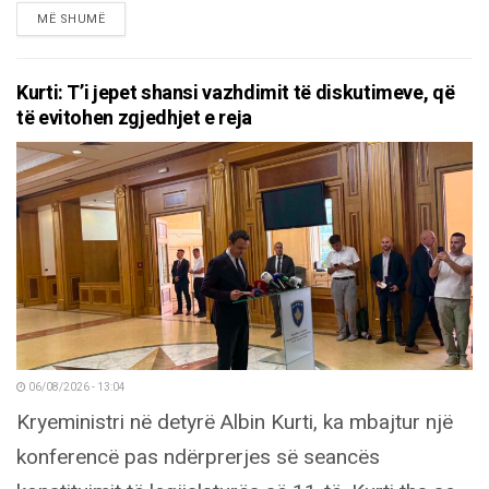
DETAILS
MË SHUMË
Kurti: T’i jepet shansi vazhdimit të diskutimeve, që
të evitohen zgjedhjet e reja
06/08/2026 - 13:04
Kryeministri në detyrë Albin Kurti, ka mbajtur një
konferencë pas ndërprerjes së seancës