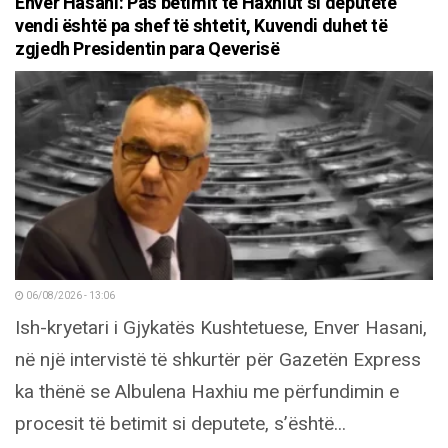
Enver Hasani: Pas betimit të Haxhiut si deputete
vendi është pa shef të shtetit, Kuvendi duhet të
zgjedh Presidentin para Qeverisë
06/08/2026 - 13:06
Ish-kryetari i Gjykatës Kushtetuese, Enver Hasani,
në një intervistë të shkurtër për Gazetën Express
ka thënë se Albulena Haxhiu me përfundimin e
procesit të betimit si deputete, s’është...