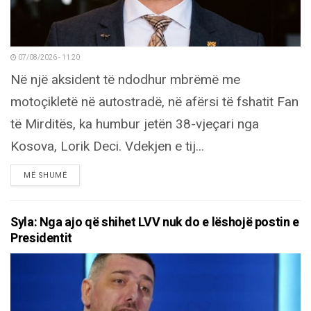
07/08/2026 - 11:20
Në një aksident të ndodhur mbrëmë me
motoçikletë në autostradë, në afërsi të fshatit Fan
të Mirditës, ka humbur jetën 38-vjeçari nga
Kosova, Lorik Deci. Vdekjen e tij...
DETAILS
MË SHUMË
Syla: Nga ajo që shihet LVV nuk do e lëshojë postin e
Presidentit