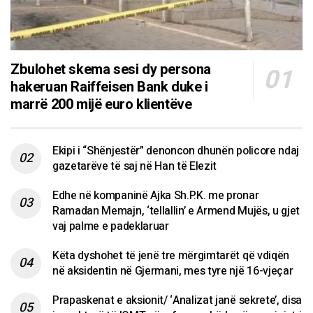
Zbulohet skema sesi dy persona
hakeruan Raiffeisen Bank duke i
marrë 200 mijë euro klientëve
Ekipi i “Shënjestër” denoncon dhunën policore ndaj
gazetarëve të saj në Han të Elezit
Edhe në kompaninë Ajka Sh.P.K. me pronar
Ramadan Memajn, ‘tellallin’ e Armend Mujës, u gjet
vaj palme e padeklaruar
Këta dyshohet të jenë tre mërgimtarët që vdiqën
në aksidentin në Gjermani, mes tyre një 16-vjeçar
Prapaskenat e aksionit/ ‘Analizat janë sekrete’, disa