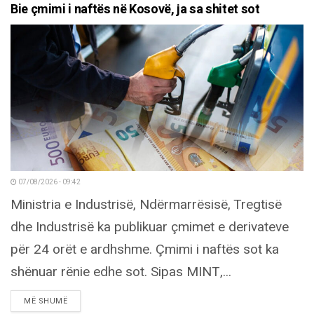
Bie çmimi i naftës në Kosovë, ja sa shitet sot
07/08/2026 - 09:42
Ministria e Industrisë, Ndërmarrësisë, Tregtisë
dhe Industrisë ka publikuar çmimet e derivateve
për 24 orët e ardhshme. Çmimi i naftës sot ka
shënuar rënie edhe sot. Sipas MINT,...
DETAILS
MË SHUMË