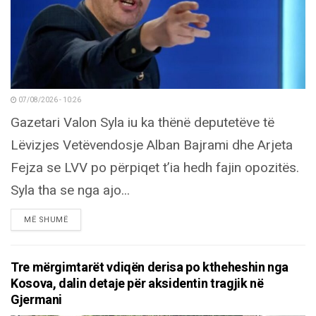
07/08/2026 - 10:26
Gazetari Valon Syla iu ka thënë deputetëve të
Lëvizjes Vetëvendosje Alban Bajrami dhe Arjeta
Fejza se LVV po përpiqet t’ia hedh fajin opozitës.
Syla tha se nga ajo...
DETAILS
MË SHUMË
Tre mërgimtarët vdiqën derisa po ktheheshin nga
Kosova, dalin detaje për aksidentin tragjik në
Gjermani