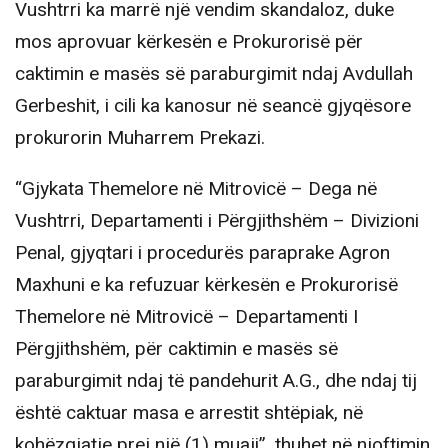
Vushtrri ka marrë një vendim skandaloz, duke
mos aprovuar kërkesën e Prokurorisë për
caktimin e masës së paraburgimit ndaj Avdullah
Gerbeshit, i cili ka kanosur në seancë gjyqësore
prokurorin Muharrem Prekazi.
“Gjykata Themelore në Mitrovicë – Dega në
Vushtrri, Departamenti i Përgjithshëm – Divizioni
Penal, gjyqtari i procedurës paraprake Agron
Maxhuni e ka refuzuar kërkesën e Prokurorisë
Themelore në Mitrovicë – Departamenti I
Përgjithshëm, për caktimin e masës së
paraburgimit ndaj të pandehurit A.G., dhe ndaj tij
është caktuar masa e arrestit shtëpiak, në
kohëzgjatje prej një (1) muaji”, thuhet në njoftimin