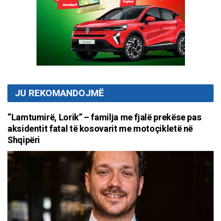
JU REKOMANDOJMË
“Lamtumirë, Lorik” – familja me fjalë prekëse pas
aksidentit fatal të kosovarit me motoçikletë në
Shqipëri