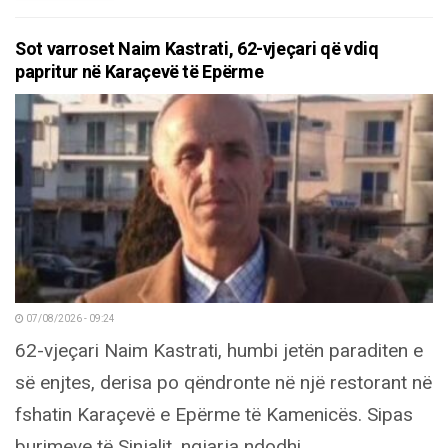
Sot varroset Naim Kastrati, 62-vjeçari që vdiq
papritur në Karaçevë të Epërme
07/08/2026 - 09:24
62-vjeçari Naim Kastrati, humbi jetën paraditen e
së enjtes, derisa po qëndronte në një restorant në
fshatin Karaçevë e Epërme të Kamenicës. Sipas
burimeve të Sinjalit, ngjarja ndodhi...