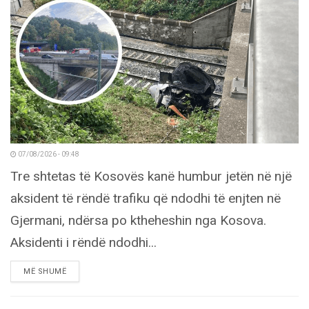
07/08/2026 - 09:48
Tre shtetas të Kosovës kanë humbur jetën në një
aksident të rëndë trafiku që ndodhi të enjten në
Gjermani, ndërsa po ktheheshin nga Kosova.
Aksidenti i rëndë ndodhi...
DETAILS
MË SHUMË