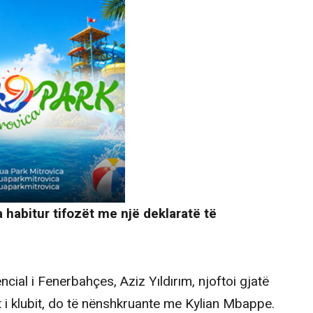
 habitur tifozët me një deklaratë të
cial i Fenerbahçes, Aziz Yıldırım, njoftoi gjatë
t i klubit, do të nënshkruante me Kylian Mbappe.