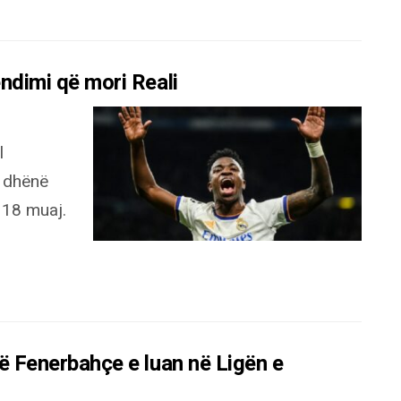
endimi që mori Reali
l
i dhënë
 18 muaj.
që Fenerbahçe e luan në Ligën e