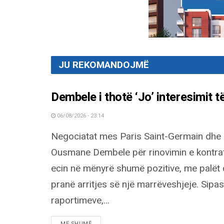
JU REKOMANDOJMË
Dembele i thotë ‘Jo’ interesimit 
06/08/2026 - 23:14
Negociatat mes Paris Saint-Germain dhe
Ousmane Dembele për rinovimin e kontra
ecin në mënyrë shumë pozitive, me palët 
pranë arritjes së një marrëveshjeje. Sipas
raportimeve,...
DETAILS
MË SHUMË