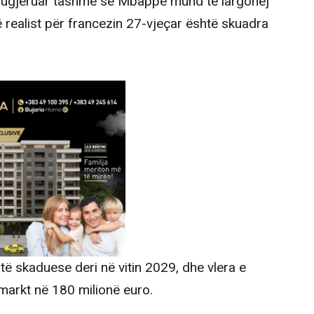
sugjeruar tashmë se Mbappe mund të largohej
 realist për francezin 27-vjeçar është skuadra
ë skaduese deri në vitin 2029, dhe vlera e
ermarkt në 180 milionë euro.