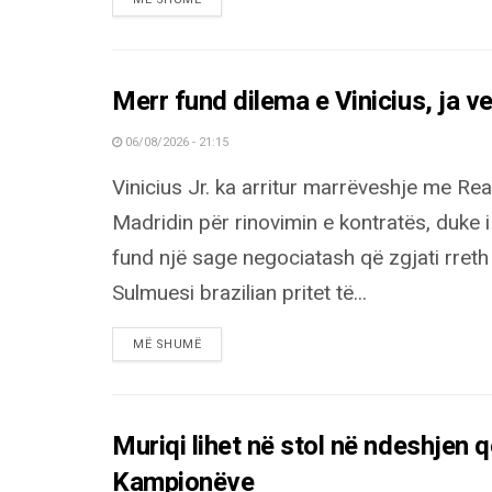
Merr fund dilema e Vinicius, ja v
06/08/2026 - 21:15
Vinicius Jr. ka arritur marrëveshje me Rea
Madridin për rinovimin e kontratës, duke 
fund një sage negociatash që zgjati rreth
Sulmuesi brazilian pritet të...
DETAILS
MË SHUMË
Muriqi lihet në stol në ndeshjen 
Kampionëve