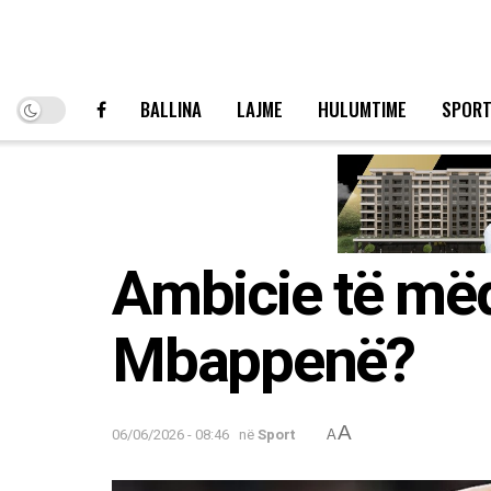
BALLINA
LAJME
HULUMTIME
SPOR
Ambicie të më
Mbappenë?
A
06/06/2026 - 08:46
në
Sport
A