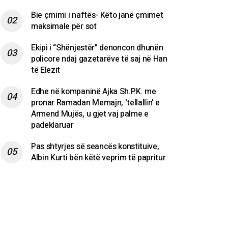
Bie çmimi i naftës- Këto janë çmimet
maksimale për sot
Ekipi i “Shënjestër” denoncon dhunën
policore ndaj gazetarëve të saj në Han
të Elezit
Edhe në kompaninë Ajka Sh.P.K. me
pronar Ramadan Memajn, ‘tellallin’ e
Armend Mujës, u gjet vaj palme e
padeklaruar
Pas shtyrjes së seancës konstituive,
Albin Kurti bën këtë veprim të papritur