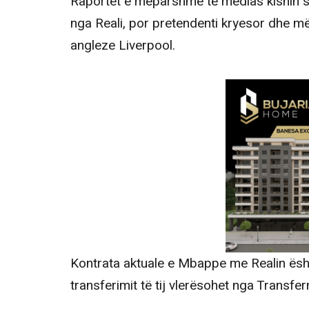
Raportet e mëparshme të medias kishin 
nga Reali, por pretendenti kryesor dhe më
angleze Liverpool.
Kontrata aktuale e Mbappe me Realin ësht
transferimit të tij vlerësohet nga Transf