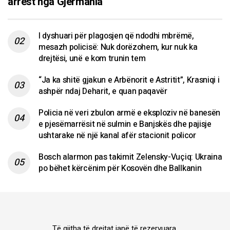
arrest nga Gjermania
I dyshuari për plagosjen që ndodhi mbrëmë,
mesazh policisë: Nuk dorëzohem, kur nuk ka
drejtësi, unë e kom trunin tem
“Ja ka shitë gjakun e Arbënorit e Astritit”, Krasniqi i
ashpër ndaj Deharit, e quan paqavër
Policia në veri zbulon armë e eksploziv në banesën
e pjesëmarrësit në sulmin e Banjskës dhe pajisje
ushtarake në një kanal afër stacionit policor
Bosch alarmon pas takimit Zelensky-Vuçiq: Ukraina
po bëhet kërcënim për Kosovën dhe Ballkanin
Të gjitha të drejtat janë të rezervuara.