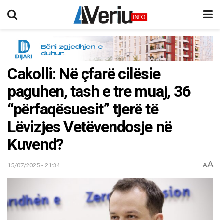
Cakolli: Në çfarë cilësie
paguhen, tash e tre muaj, 36
“përfaqësuesit” tjerë të
Lëvizjes Vetëvendosje në
Kuvend?
A
15/07/2025 - 21:34
A