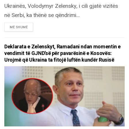
Ukrainës, Volodymyr Zelensky, i cili gjatë vizitës
në Serbi, ka thënë se qëndrimi...
DETAILS
MË SHUMË
Deklarata e Zelenskyt, Ramadani ndan momentin e
vendimit të GJND’së për pavarësinë e Kosovës:
Urojmë që Ukraina ta fitojë luftën kundër Rusisë