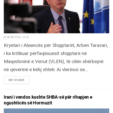
08/08/2026 - 22:35
Kryetari i Aleancës për Shqiptarët, Arben Taravari,
i ka kritikuar përfaqësuesit shqiptarë në
Maqedoninë e Veriut (VLEN), të cilën shërbejnë
në qeverinë e këtij shteti. Ai vlerësoi se...
DETAILS
MË SHUMË
Irani i vendos kushte SHBA-së për rihapjen e
ngushticës së Hormuzit