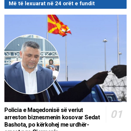
Më të lexuarat në 24 orët e fundit
Policia e Maqedonisë së veriut
arreston biznesmenin kosovar Sedat
Bashota, po kërkohej me urdhër-