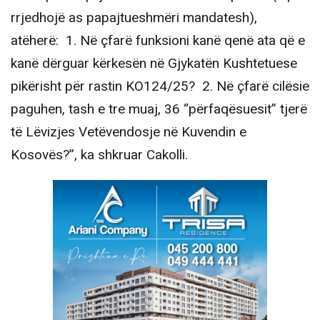
rrjedhojë as papajtueshmëri mandatesh),
atëherë: 1. Në çfarë funksioni kanë qenë ata që e
kanë dërguar kërkesën në Gjykatën Kushtetuese
pikërisht për rastin KO124/25? 2. Në çfarë cilësie
paguhen, tash e tre muaj, 36 “përfaqësuesit” tjerë
të Lëvizjes Vetëvendosje në Kuvendin e
Kosovës?”, ka shkruar Cakolli.