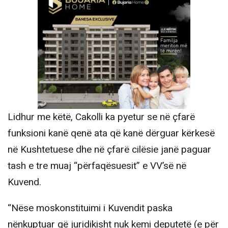
Lidhur me këtë, Cakolli ka pyetur se në çfarë
funksioni kanë qenë ata që kanë dërguar kërkesë
në Kushtetuese dhe në çfarë cilësie janë paguar
tash e tre muaj “përfaqësuesit” e VV’së në
Kuvend.
“Nëse moskonstituimi i Kuvendit paska
nënkuptuar që juridikisht nuk kemi deputetë (e për