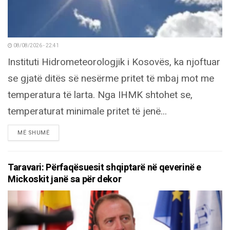
08/08/2026 - 22:41
Instituti Hidrometeorologjik i Kosovës, ka njoftuar
se gjatë ditës së nesërme pritet të mbaj mot me
temperatura të larta. Nga IHMK shtohet se,
temperaturat minimale pritet të jenë...
DETAILS
MË SHUMË
Taravari: Përfaqësuesit shqiptarë në qeverinë e
Mickoskit janë sa për dekor