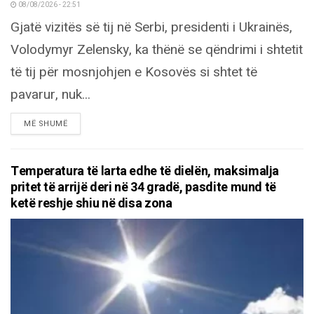
08/08/2026 - 22:51
Gjatë vizitës së tij në Serbi, presidenti i Ukrainës,
Volodymyr Zelensky, ka thënë se qëndrimi i shtetit
të tij për mosnjohjen e Kosovës si shtet të
pavarur, nuk...
DETAILS
MË SHUMË
Temperatura të larta edhe të dielën, maksimalja
pritet të arrijë deri në 34 gradë, pasdite mund të
ketë reshje shiu në disa zona