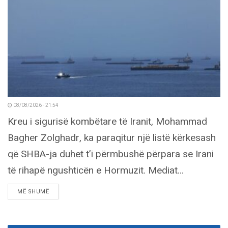
08/08/2026 - 21:54
Kreu i sigurisë kombëtare të Iranit, Mohammad
Bagher Zolghadr, ka paraqitur një listë kërkesash
që SHBA-ja duhet t’i përmbushë përpara se Irani
të rihapë ngushticën e Hormuzit. Mediat...
DETAILS
MË SHUMË