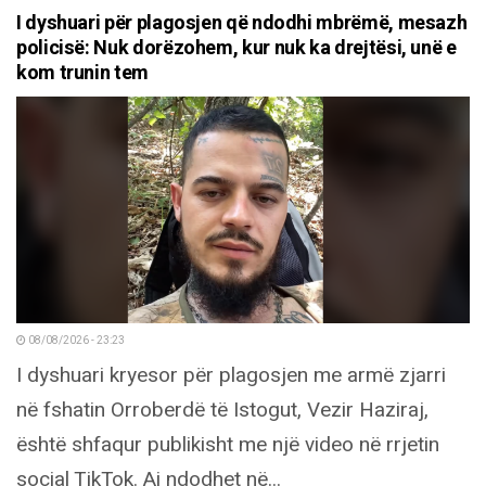
I dyshuari për plagosjen që ndodhi mbrëmë, mesazh
policisë: Nuk dorëzohem, kur nuk ka drejtësi, unë e
kom trunin tem
08/08/2026 - 23:23
I dyshuari kryesor për plagosjen me armë zjarri
në fshatin Orroberdë të Istogut, Vezir Haziraj,
është shfaqur publikisht me një video në rrjetin
social TikTok. Ai ndodhet në...