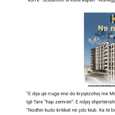
“korrë” Scudetton si edhe kupën “veshëg
“E dija që rruga ime do kryqëzohej me Mila
Igli Tare “hap zemrën”: E ndjej shpirtërisht
“Nodhin kudo kritikat në çdo klub. Ka të 