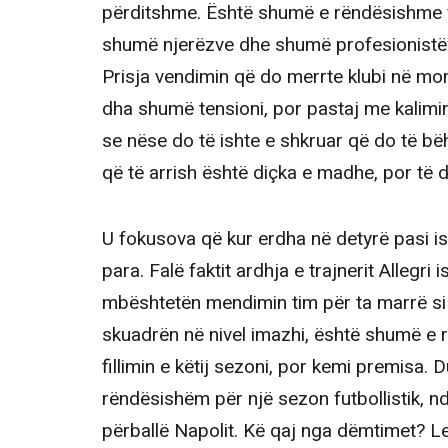
përditshme. Është shumë e rëndësishme fa
shumë njerëzve dhe shumë profesionistëv
Prisja vendimin që do merrte klubi në mome
dha shumë tensioni, por pastaj me kalimin
se nëse do të ishte e shkruar që do të bëh
që të arrish është diçka e madhe, por t
U fokusova që kur erdha në detyrë pasi i
para. Falë faktit ardhja e trajnerit Allegr
mbështetën mendimin tim për ta marrë si t
skuadrën në nivel imazhi, është shumë e 
fillimin e këtij sezoni, por kemi premisa.
rëndësishëm për një sezon futbollistik, n
përballë Napolit. Kë qaj nga dëmtimet? Le