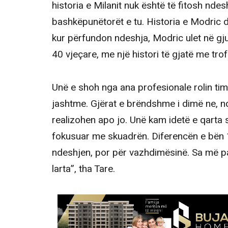
historia e Milanit nuk është të fitosh ndes
bashkëpunëtorët e tu. Historia e Modric d
kur përfundon ndeshja, Modric ulet në gj
40 vjeçare, me një histori të gjatë me trof
Unë e shoh nga ana profesionale rolin tim
jashtme. Gjërat e brëndshme i dimë ne, n
realizohen apo jo. Unë kam idetë e qarta 
fokusuar me skuadrën. Diferencën e bën 1c
ndeshjen, por për vazhdimësinë. Sa më pa
larta”, tha Tare.