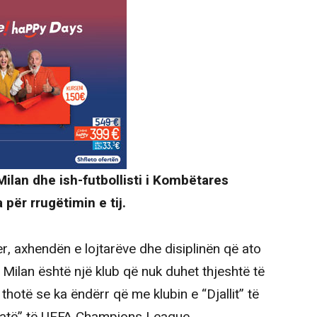
i Milan dhe ish-futbollisti i Kombëtares
 për rrugëtimin e tij.
ner, axhendën e lojtarëve dhe disiplinën që ato
e Milan është një klub që nuk duhet thjeshtë të
i thotë se ka ëndërr që me klubin e “Djallit” të