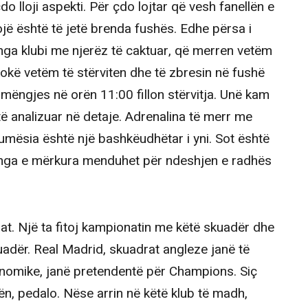
o lloji aspekti. Për çdo lojtar që vesh fanellën e
ojë është të jetë brenda fushës. Edhe përsa i
nga klubi me njerëz të caktuar, që merren vetëm
kokë vetëm të stërviten dhe të zbresin në fushë
 mëngjes në orën 11:00 fillon stërvitja. Unë kam
 të analizuar në detaje. Adrenalina të merr me
jumësia është një bashkëudhëtar i yni. Sot është
e nga e mërkura menduhet për ndeshjen e radhës
t. Një ta fitoj kampionatin me këtë skuadër dhe
adër. Real Madrid, skuadrat angleze janë të
nomike, janë pretendentë për Champions. Siç
ën, pedalo. Nëse arrin në këtë klub të madh,