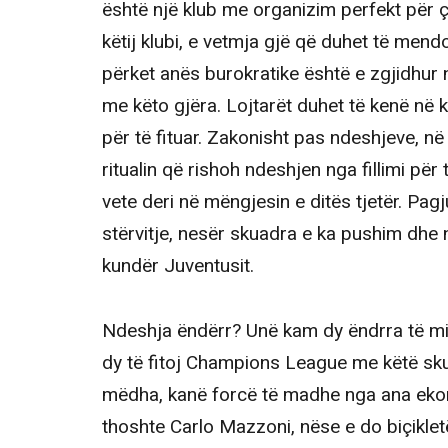
është një klub me organizim perfekt për çd
këtij klubi, e vetmja gjë që duhet të mend
përket anës burokratike është e zgjidhur 
me këto gjëra. Lojtarët duhet të kenë në 
për të fituar. Zakonisht pas ndeshjeve, në
ritualin që rishoh ndeshjen nga fillimi për
vete deri në mëngjesin e ditës tjetër. Pag
stërvitje, nesër skuadra e ka pushim dh
kundër Juventusit.
Ndeshja ëndërr? Unë kam dy ëndrra të mia
dy të fitoj Champions League me këtë sku
mëdha, kanë forcë të madhe nga ana eko
thoshte Carlo Mazzoni, nëse e do biçiklet