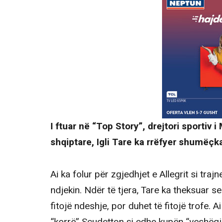
I ftuar në “Top Story”, drejtori sportiv 
shqiptare, Igli Tare ka rrëfyer shumëçka
Ai ka folur për zgjedhjet e Allegrit si traj
ndjekin. Ndër të tjera, Tare ka theksuar s
fitojë ndeshje, por duhet të fitojë trofe. A