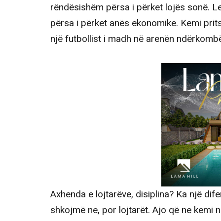
rëndësishëm përsa i përket lojës sonë. L
përsa i përket anës ekonomike. Kemi prits
një futbollist i madh në arenën ndërkombë
Axhenda e lojtarëve, disiplina? Ka një dif
shkojmë ne, por lojtarët. Ajo që ne kemi n