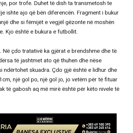
hje, por trofe. Duhet të dish ta transmetosh te
je ishte ajo që bën diferencën. Fragment i bukur
unjë dhe si fëmijët e vegjël gëzonte në moshën
e. Kjo është e bukura e futbollit.
. Në çdo tratativë ka gjërat e brendshme dhe të
dërsa të jashtmet ato që thuhen dhe nëse
si ndërtohet skuadra. Çdo gjë është e lidhur dhe
m, një gol po, një gol jo, jo vetëm për të fituar
k të gabosh aq më mirë është për këto nivele të