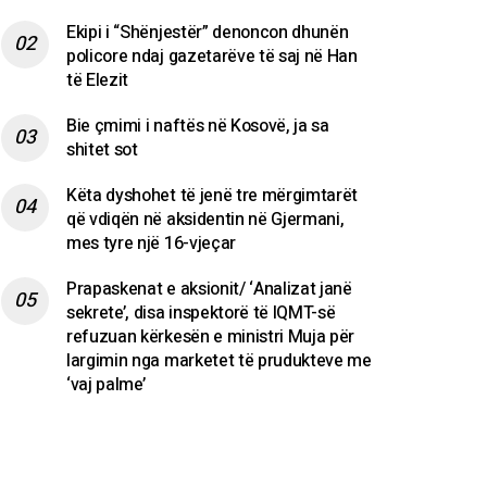
Ekipi i “Shënjestër” denoncon dhunën
policore ndaj gazetarëve të saj në Han
të Elezit
Bie çmimi i naftës në Kosovë, ja sa
shitet sot
Këta dyshohet të jenë tre mërgimtarët
që vdiqën në aksidentin në Gjermani,
mes tyre një 16-vjeçar
Prapaskenat e aksionit/ ‘Analizat janë
sekrete’, disa inspektorë të IQMT-së
refuzuan kërkesën e ministri Muja për
largimin nga marketet të prudukteve me
‘vaj palme’