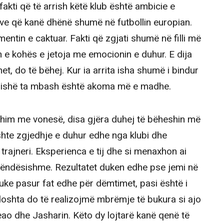
kti që të arrish këtë klub është ambicie e
e që kanë dhënë shumë në futbollin europian.
ntin e caktuar. Fakti që zgjati shumë në filli më
 e kohës e jetoja me emocionin e duhur. E dija
et, do të bëhej. Kur ia arrita isha shumë i bindur
ë dishë ta mbash është akoma më e madhe.
shim me vonesë, disa gjëra duhej të bëheshin më
i ishte zgjedhje e duhur edhe nga klubi dhe
rajneri. Eksperienca e tij dhe si menaxhon ai
rëndësishme. Rezultatet duken edhe pse jemi në
 Duke pasur fat edhe për dëmtimet, pasi është i
doshta do të realizojmë mbrëmje të bukura si ajo
ao dhe Jasharin. Këto dy lojtarë kanë qenë të