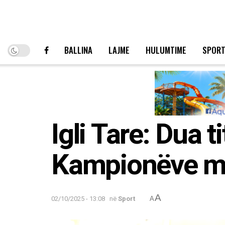
BALLINA
LAJME
HULUMTIME
SPOR
Igli Tare: Dua 
Kampionëve m
A
02/10/2025 - 13:08
në
Sport
A