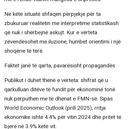
Në këtë situatë shfaqen përpjekje për ta
zbukuruar realitetin me interpretime statistikash
që nuk i shërbejnë askujt. Kur e vërteta
zëvendësohet me iluzione, humbet orientimi i një
shoqërie të tërë.
Faktet janë të qarta, pavarësisht propagandës
Publikut i duhet thënë e vërteta: shifrat që u
qarkulluan ditëve të fundit për ekonominë tonë
nuk përputhen me të dhënat e FMN-së. Sipas
World Economic Outlook (prill 2025), rritja
ekonomike ishte 4.4% për vitin 2024 dhe pritet të
bjerë në 3.9% këtë vit.