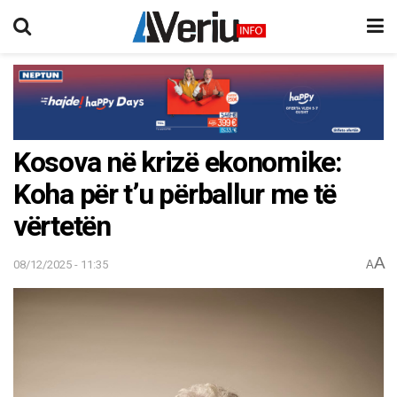
Kosova në krizë ekonomike:
Koha për t’u përballur me të
vërtetën
A
08/12/2025 - 11:35
A