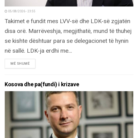
05/08/2026 - 23:55
Takimet e fundit mes LVV-së dhe LDK-së zgjatën
disa orë. Marrëveshja, megjithatë, mund të thuhej
se kishte dështuar para se delegacionet të hynin
në sallë. LDK-ja erdhi me...
DETAILS
MË SHUMË
Kosova dhe pa(fundi) i krizave