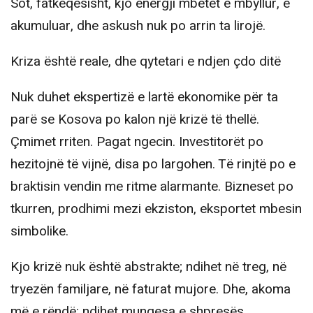
Sot, fatkeqësisht, kjo energji mbetet e mbyllur, e
akumuluar, dhe askush nuk po arrin ta lirojë.
Kriza është reale, dhe qytetari e ndjen çdo ditë
Nuk duhet ekspertizë e lartë ekonomike për ta
parë se Kosova po kalon një krizë të thellë.
Çmimet rriten. Pagat ngecin. Investitorët po
hezitojnë të vijnë, disa po largohen. Të rinjtë po e
braktisin vendin me ritme alarmante. Bizneset po
tkurren, prodhimi mezi ekziston, eksportet mbesin
simbolike.
Kjo krizë nuk është abstrakte; ndihet në treg, në
tryezën familjare, në faturat mujore. Dhe, akoma
më e rëndë: ndihet mungesa e shpresës.