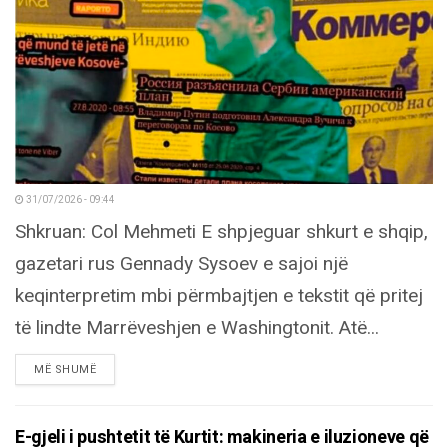
31/07/2026 - 09:44
Shkruan: Col Mehmeti E shpjeguar shkurt e shqip,
gazetari rus Gennady Sysoev e sajoi një
keqinterpretim mbi përmbajtjen e tekstit që pritej
të lindte Marrëveshjen e Washingtonit. Atë...
DETAILS
MË SHUMË
E-gjeli i pushtetit të Kurtit: makineria e iluzioneve që