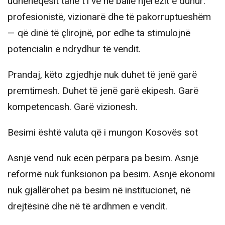
udhëheqësit tanë t’i vë në ballë njerëzit e duhur:
profesionistë, vizionarë dhe të pakorruptueshëm
— që dinë të çlirojnë, por edhe ta stimulojnë
potencialin e ndrydhur të vendit.
Prandaj, këto zgjedhje nuk duhet të jenë garë
premtimesh. Duhet të jenë garë ekipesh. Garë
kompetencash. Garë vizionesh.
Besimi është valuta që i mungon Kosovës sot
Asnjë vend nuk ecën përpara pa besim. Asnjë
reformë nuk funksionon pa besim. Asnjë ekonomi
nuk gjallërohet pa besim në institucionet, në
drejtësinë dhe në të ardhmen e vendit.