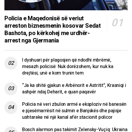
Policia e Maqedonisë së veriut
arreston biznesmenin kosovar Sedat
Bashota, po kërkohej me urdhër-
arrest nga Gjermania
I dyshuari për plagosjen që ndodhi mbrëmë,
mesazh policisë: Nuk dorëzohem, kur nuk ka
drejtësi, unë e kom trunin tem
“Ja ka shitë gjakun e Arbënorit e Astritit”, Krasniqi i
ashpër ndaj Deharit, e quan paqavër
Policia në veri zbulon armë e eksploziv në banesën
e pjesëmarrësit në sulmin e Banjskës dhe pajisje
ushtarake në një kanal afër stacionit policor
Bosch alarmon pas takimit Zelensky-Vuçiq: Ukraina