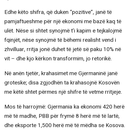
Edhe këto shifra, që duken “pozitive”, janë të
pamjaftueshme për një ekonomi me bazë kaq të
ulët. Nëse si shtet synojmë t’i kapim e tejkalojmë
fqinjët, nëse synojmë të bëhemi realisht vend i
zhvilluar, rritja jonë duhet të jetë së paku 10% në
vit – dhe kjo kërkon transformim, jo retorikë.
Në anën tjetër, krahasimet me Gjermaninë janë
groteske; disa zgjodhën ta krahasojnë Kosovën
me këtë shtet përmes një shifre të vetme rritjeje.
Mos të harrojmë: Gjermania ka ekonomi 420 herë
më të madhe, PBB për frymë 8 herë më të lartë,
dhe eksporte 1,500 herë më të mëdha se Kosova.