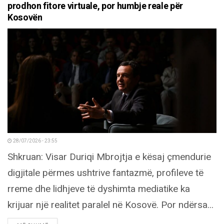
prodhon fitore virtuale, por humbje reale për
Kosovën
28/07/2026 - 23:55
Shkruan: Visar Duriqi Mbrojtja e kësaj çmendurie
digjitale përmes ushtrive fantazmë, profileve të
rreme dhe lidhjeve të dyshimta mediatike ka
krijuar një realitet paralel në Kosovë. Por ndërsa...