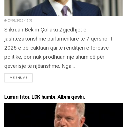
03/08/2026 - 15:38
Shkruan Bekim Çollaku Zgjedhjet e
jashtëzakonshme parlamentare të 7 qershorit
2026 e përcaktuan qartë renditjen e forcave
politike, por nuk prodhuan një shumicë për
qeverisje të njëanshme. Nga...
DETAILS
MË SHUMË
Lumiri fitoi. LDK humbi. Albini qeshi.