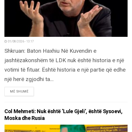
01/08/2026 - 13:17
Shkruan: Baton Haxhiu Në Kuvendin e
jashtëzakonshëm të LDK nuk është historia e një
votimi të fituar. Është historia e një partie që edhe
një herë zgjodhi ta...
DETAILS
MË SHUMË
Col Mehmeti: Nuk është ‘Lule Gjeli’, është Sysoevi,
Moska dhe Rusia