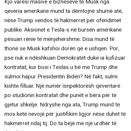
Kjo varësi masive e bizneseve të Musk nga
qeveria amerikane mund ta dëmtojnë shumë atë,
nëse Trump vendos të hakmerret për ofendimet
publike. Aksionet e Tesla-s në bursën amerikane
pësuan rënie të mënjehershme. Disa mund të
thonë se Musk kafshoi dorën që e ushqen. Por,
pse nuk e ndëshkuan Demokratët duke ia kufizuar
kontratat, kur bosi i Teslas u bë me Trump dhe
sulmoi hapur Presidentin Biden? Në fakt, sulmi
kishte filluar. Një numër isnpektorësh qeveritarë
po studionin kontratat dhe punët e bëra për të
gjetur shkelje. Ndryshe nga ata, Trump mund të
mos ketë nevojë për justifikim ligjor nëse duhet të
hakmerret ndaj tij. Do ta bëjë me një urdhër të