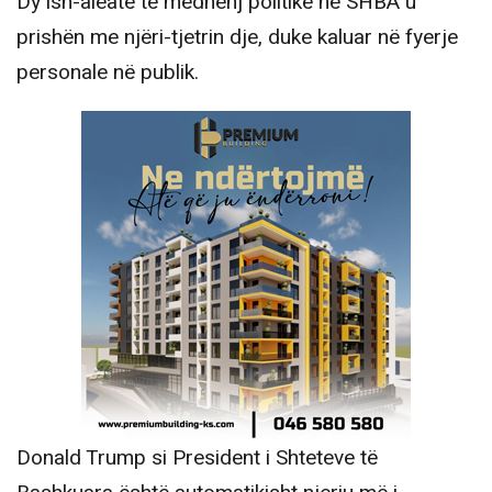
Dy ish-aleatë të mëdhenj politikë në SHBA u
prishën me njëri-tjetrin dje, duke kaluar në fyerje
personale në publik.
Donald Trump si President i Shteteve të