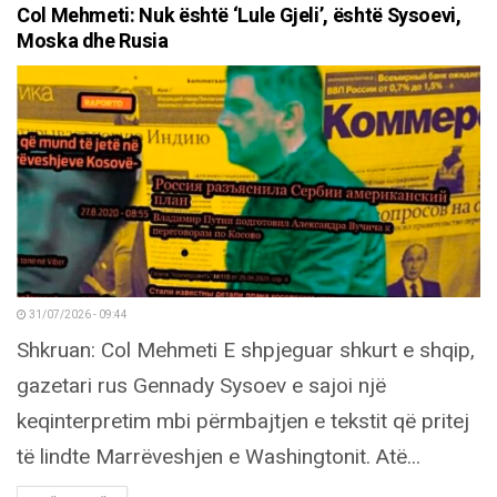
Col Mehmeti: Nuk është ‘Lule Gjeli’, është Sysoevi,
Moska dhe Rusia
31/07/2026 - 09:44
Shkruan: Col Mehmeti E shpjeguar shkurt e shqip,
gazetari rus Gennady Sysoev e sajoi një
keqinterpretim mbi përmbajtjen e tekstit që pritej
të lindte Marrëveshjen e Washingtonit. Atë...