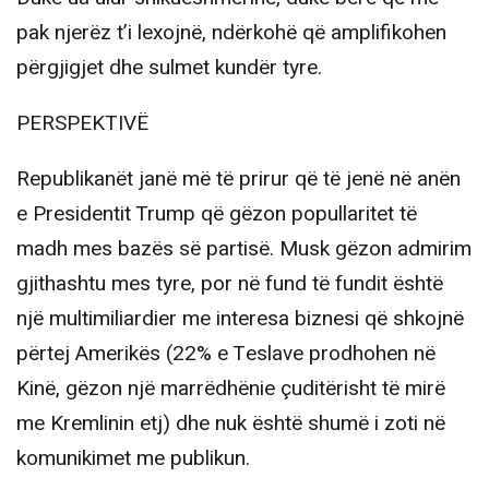
pak njerëz t’i lexojnë, ndërkohë që amplifikohen
përgjigjet dhe sulmet kundër tyre.
PERSPEKTIVË
Republikanët janë më të prirur që të jenë në anën
e Presidentit Trump që gëzon popullaritet të
madh mes bazës së partisë. Musk gëzon admirim
gjithashtu mes tyre, por në fund të fundit është
një multimiliardier me interesa biznesi që shkojnë
përtej Amerikës (22% e Teslave prodhohen në
Kinë, gëzon një marrëdhënie çuditërisht të mirë
me Kremlinin etj) dhe nuk është shumë i zoti në
komunikimet me publikun.