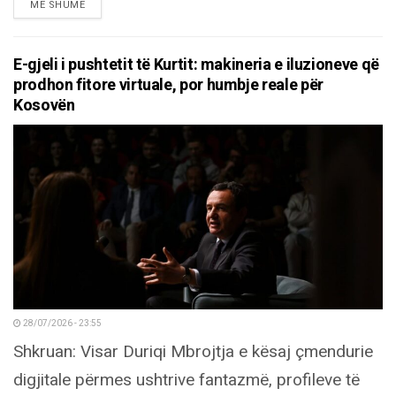
DETAILS
MË SHUMË
E-gjeli i pushtetit të Kurtit: makineria e iluzioneve që
prodhon fitore virtuale, por humbje reale për
Kosovën
28/07/2026 - 23:55
Shkruan: Visar Duriqi Mbrojtja e kësaj çmendurie
digjitale përmes ushtrive fantazmë, profileve të