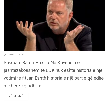
01/08/2026 - 13:17
Shkruan: Baton Haxhiu Në Kuvendin e
jashtëzakonshëm të LDK nuk është historia e një
votimi të fituar. Është historia e një partie që edhe
një herë zgjodhi ta...
DETAILS
MË SHUMË