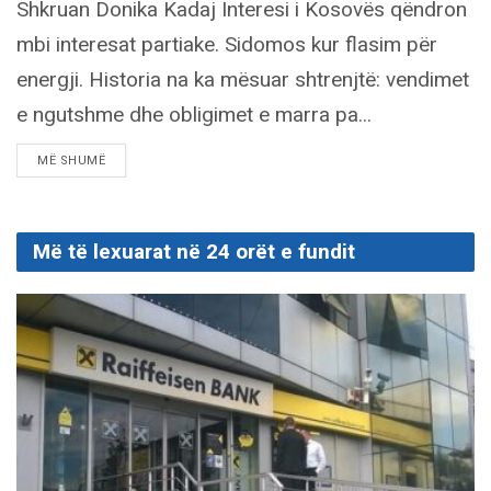
Shkruan Donika Kadaj Interesi i Kosovës qëndron
mbi interesat partiake. Sidomos kur flasim për
energji. Historia na ka mësuar shtrenjtë: vendimet
e ngutshme dhe obligimet e marra pa...
DETAILS
MË SHUMË
Më të lexuarat në 24 orët e fundit