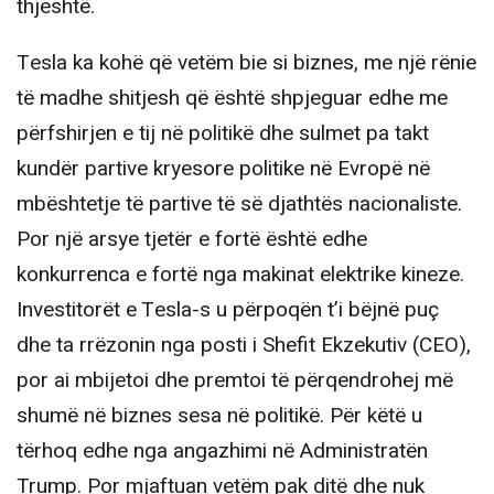
thjeshtë.
Tesla ka kohë që vetëm bie si biznes, me një rënie
të madhe shitjesh që është shpjeguar edhe me
përfshirjen e tij në politikë dhe sulmet pa takt
kundër partive kryesore politike në Evropë në
mbështetje të partive të së djathtës nacionaliste.
Por një arsye tjetër e fortë është edhe
konkurrenca e fortë nga makinat elektrike kineze.
Investitorët e Tesla-s u përpoqën t’i bëjnë puç
dhe ta rrëzonin nga posti i Shefit Ekzekutiv (CEO),
por ai mbijetoi dhe premtoi të përqendrohej më
shumë në biznes sesa në politikë. Për këtë u
tërhoq edhe nga angazhimi në Administratën
Trump. Por mjaftuan vetëm pak ditë dhe nuk