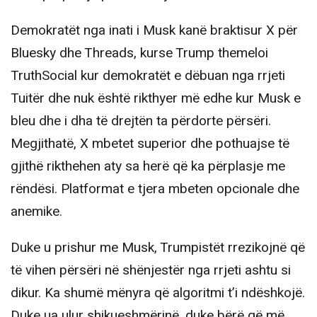
Demokratët nga inati i Musk kanë braktisur X për
Bluesky dhe Threads, kurse Trump themeloi
TruthSocial kur demokratët e dëbuan nga rrjeti
Tuitër dhe nuk është rikthyer më edhe kur Musk e
bleu dhe i dha të drejtën ta përdorte përsëri.
Megjithatë, X mbetet superior dhe pothuajse të
gjithë rikthehen aty sa herë që ka përplasje me
rëndësi. Platformat e tjera mbeten opcionale dhe
anemike.
Duke u prishur me Musk, Trumpistët rrezikojnë që
të vihen përsëri në shënjestër nga rrjeti ashtu si
dikur. Ka shumë mënyra që algoritmi t’i ndëshkojë.
Duke ua ulur shikueshmërinë, duke bërë që më