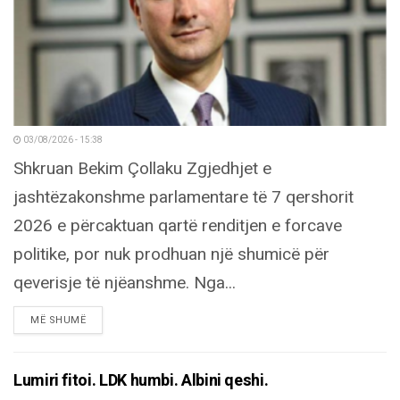
03/08/2026 - 15:38
Shkruan Bekim Çollaku Zgjedhjet e
jashtëzakonshme parlamentare të 7 qershorit
2026 e përcaktuan qartë renditjen e forcave
politike, por nuk prodhuan një shumicë për
qeverisje të njëanshme. Nga...
DETAILS
MË SHUMË
Lumiri fitoi. LDK humbi. Albini qeshi.