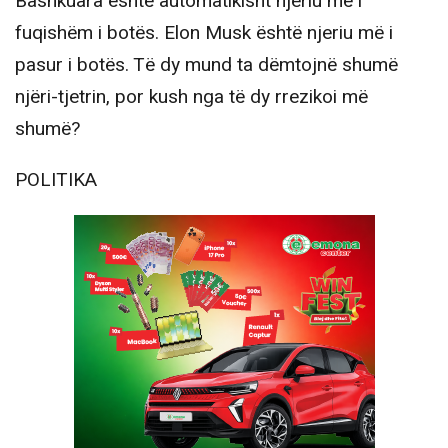
Bashkuara është automatikisht njeriu më i
fuqishëm i botës. Elon Musk është njeriu më i
pasur i botës. Të dy mund ta dëmtojnë shumë
njëri-tjetrin, por kush nga të dy rrezikoi më
shumë?
POLITIKA