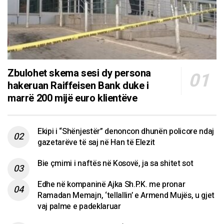
Zbulohet skema sesi dy persona
hakeruan Raiffeisen Bank duke i
marrë 200 mijë euro klientëve
Ekipi i “Shënjestër” denoncon dhunën policore ndaj
gazetarëve të saj në Han të Elezit
Bie çmimi i naftës në Kosovë, ja sa shitet sot
Edhe në kompaninë Ajka Sh.P.K. me pronar
Ramadan Memajn, ‘tellallin’ e Armend Mujës, u gjet
vaj palme e padeklaruar