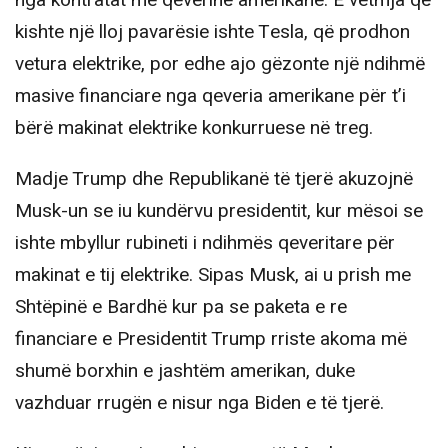
nga kontratat me qeverinë amerikane. E vetmja që
kishte një lloj pavarësie ishte Tesla, që prodhon
vetura elektrike, por edhe ajo gëzonte një ndihmë
masive financiare nga qeveria amerikane për t’i
bërë makinat elektrike konkurruese në treg.
Madje Trump dhe Republikanë të tjerë akuzojnë
Musk-un se iu kundërvu presidentit, kur mësoi se
ishte mbyllur rubineti i ndihmës qeveritare për
makinat e tij elektrike. Sipas Musk, ai u prish me
Shtëpinë e Bardhë kur pa se paketa e re
financiare e Presidentit Trump rriste akoma më
shumë borxhin e jashtëm amerikan, duke
vazhduar rrugën e nisur nga Biden e të tjerë.