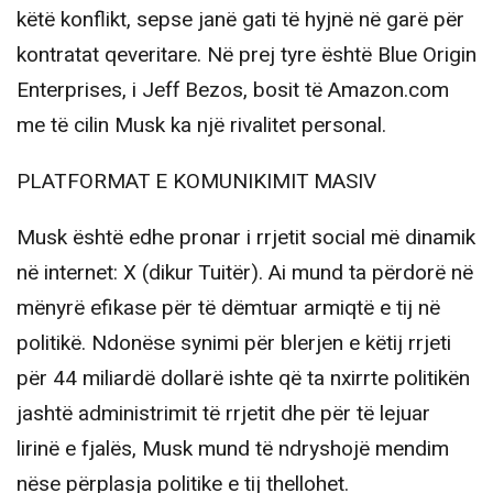
këtë konflikt, sepse janë gati të hyjnë në garë për
kontratat qeveritare. Në prej tyre është Blue Origin
Enterprises, i Jeff Bezos, bosit të Amazon.com
me të cilin Musk ka një rivalitet personal.
PLATFORMAT E KOMUNIKIMIT MASIV
Musk është edhe pronar i rrjetit social më dinamik
në internet: X (dikur Tuitër). Ai mund ta përdorë në
mënyrë efikase për të dëmtuar armiqtë e tij në
politikë. Ndonëse synimi për blerjen e këtij rrjeti
për 44 miliardë dollarë ishte që ta nxirrte politikën
jashtë administrimit të rrjetit dhe për të lejuar
lirinë e fjalës, Musk mund të ndryshojë mendim
nëse përplasja politike e tij thellohet.