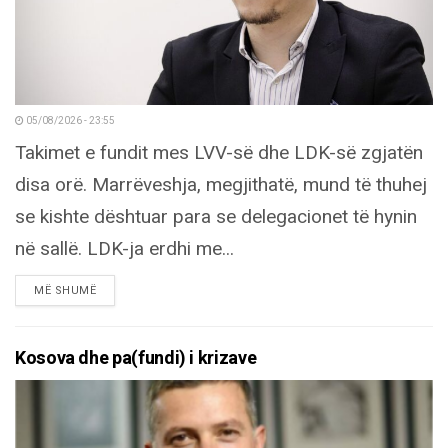
05/08/2026 - 23:55
Takimet e fundit mes LVV-së dhe LDK-së zgjatën
disa orë. Marrëveshja, megjithatë, mund të thuhej
se kishte dështuar para se delegacionet të hynin
në sallë. LDK-ja erdhi me...
DETAILS
MË SHUMË
Kosova dhe pa(fundi) i krizave