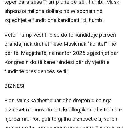
tepër para sesa Trump dhe përsëri humbi. Musk
shpenzoi miliona dollarë në Wisconsin në
zgjedhjet e fundit dhe kandidati i tij humbi.
Vetë Trump vështirë se do të kandidojë përsëri
prandaj nuk druhet nëse Musk nuk “kollitet” më
për të. Megjithatë, në nëntor 2026 zgjedhjet për
Kongresin do të kenë rëndësi për dy vjetët e
fundit të presidencës së tij.
BIZNESI
Elon Musk ka themeluar dhe drejton disa nga
bizneset më inovatore teknollogjike në historinë e
njerëzimit. Por, gati të gjitha bizneset e tij varen