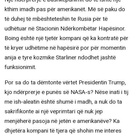
kthim imadh pas për amerikanët. Më së paku do
të duhej të mbështeteshin te Rusia për të
udhëtuar në Stacionin Ndërkombëtar Hapësinor.
Boing është një tjetër kompani që ka kontratë për
të kryer udhëtime në hapësirë por për momentin
anija e tyre kozmike Starliner ndodhet jashtë
funksionimit.
Por sa do ta dëmtonte vërtet Presidentin Trump,
kjo ndërprerje e punës së NASA-s? Nëse inati i tij
me ish-aleatin është shumë i madh, a nuk do ta
sakrifikonte ai një veprimtari që nuk jep
menjëherë pasoja në jetën e amerikanëve? Ka
dhjetëra kompani të tjera që shohin me interes