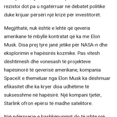
rezistoi dot pa u ngatërruar në debatet politike
duke krijuar përsëri një krizë për investitorët.
Megjithatë, nuk është e lehtë që qeveria
amerikane të mbyllë kontratat që ka me Elon
Musk. Disa prej tyre janë jetike për NASA-n dhe
eksplorimin e hapësirës kozmike. Pas vitesh
dështimesh dhe vonesash të projekteve
hapësinorë të qeverisë amerikane, kompania
SpaceX e themeluar nga Elon Musk ka dëshmuar
efikasitet dhe ka kryer disa udhëtime të
suksesshme në hapësirë. Një kompani tjetër,
Starlink ofron epërsi të madhe satelitore.
Një ndërprerje e bashkëpunimit do të ishte një