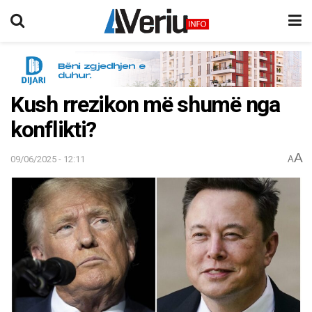
Kush rrezikon më shumë nga
konflikti?
A
09/06/2025 - 12:11
A