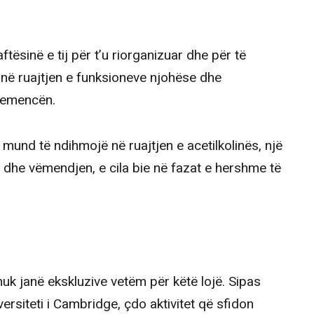
– aftësinë e tij për t’u riorganizuar dhe për të
n në ruajtjen e funksioneve njohëse dhe
demencën.
 mund të ndihmojë në ruajtjen e acetilkolinës, një
 dhe vëmendjen, e cila bie në fazat e hershme të
nuk janë ekskluzive vetëm për këtë lojë. Sipas
siteti i Cambridge, çdo aktivitet që sfidon