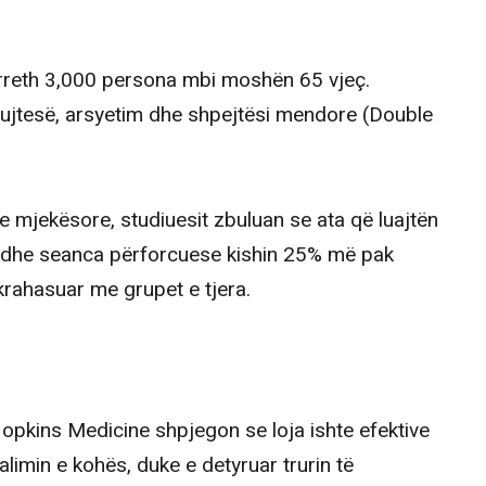
 rreth 3,000 persona mbi moshën 65 vjeç.
kujtesë, arsyetim dhe shpejtësi mendore (Double
ve mjekësore, studiuesit zbuluan se ata që luajtën
edhe seanca përforcuese kishin 25% më pak
rahasuar me grupet e tjera.
pkins Medicine shpjegon se loja ishte efektive
limin e kohës, duke e detyruar trurin të