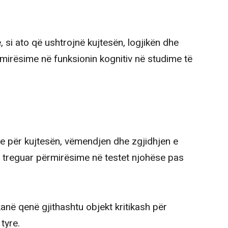
, si ato që ushtrojnë kujtesën, logjikën dhe
mirësime në funksionin kognitiv në studime të
me për kujtesën, vëmendjen dhe zgjidhjen e
treguar përmirësime në testet njohëse pas
anë qenë gjithashtu objekt kritikash për
tyre.