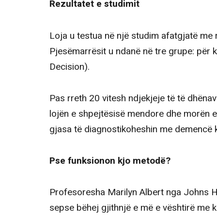
Rezultatet e studimit
Loja u testua në një studim afatgjatë me
Pjesëmarrësit u ndanë në tre grupe: për 
Decision).
Pas rreth 20 vitesh ndjekjeje të të dhëna
lojën e shpejtësisë mendore dhe morën 
gjasa të diagnostikoheshin me demencë k
Pse funksionon kjo metodë?
Profesoresha Marilyn Albert nga Johns Ho
sepse bëhej gjithnjë e më e vështirë me ka