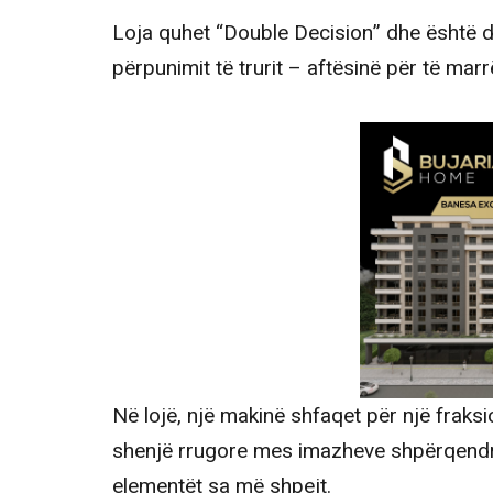
Loja quhet “Double Decision” dhe është d
përpunimit të trurit – aftësinë për të mar
Në lojë, një makinë shfaqet për një fraks
shenjë rrugore mes imazheve shpërqendrue
elementët sa më shpejt.