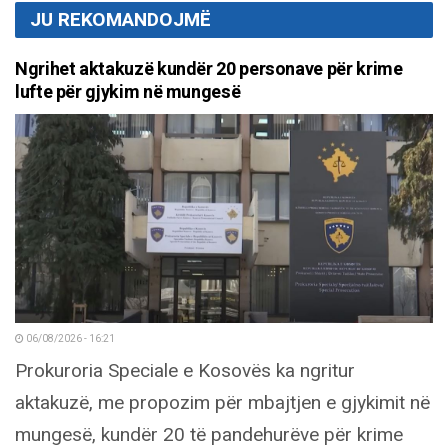
JU REKOMANDOJMË
Ngrihet aktakuzë kundër 20 personave për krime
lufte për gjykim në mungesë
06/08/2026 - 16:21
Prokuroria Speciale e Kosovës ka ngritur
aktakuzë, me propozim për mbajtjen e gjykimit në
mungesë, kundër 20 të pandehurëve për krime