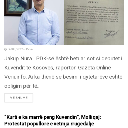
06/08/2026 - 15:54
Jakup Nura i PDK-së është betuar sot si deputet i
Kuvendit të Kosovës, raporton Gazeta Online
Veriuinfo. Ai ka thënë se besimi i qytetarëve është
obligim për të...
DETAILS
MË SHUMË
“Kurti e ka marrë peng Kuvendin”, Molliqaj:
Protestat popullore e vetmja rrugëdalje