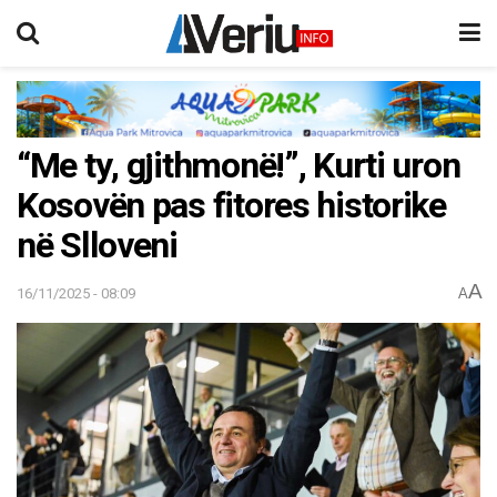
“Me ty, gjithmonë!”, Kurti uron
Kosovën pas fitores historike
në Slloveni
A
16/11/2025 - 08:09
A