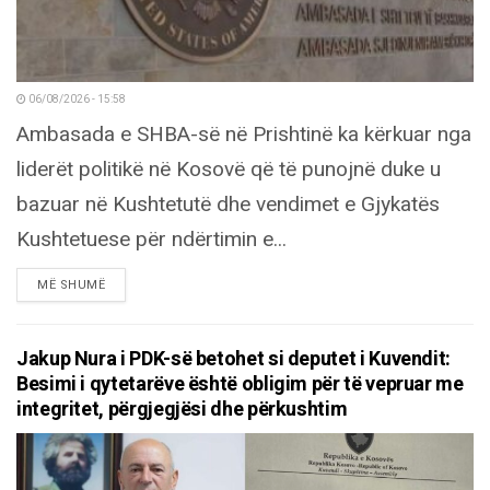
06/08/2026 - 15:58
Ambasada e SHBA-së në Prishtinë ka kërkuar nga
liderët politikë në Kosovë që të punojnë duke u
bazuar në Kushtetutë dhe vendimet e Gjykatës
Kushtetuese për ndërtimin e...
DETAILS
MË SHUMË
Jakup Nura i PDK-së betohet si deputet i Kuvendit:
Besimi i qytetarëve është obligim për të vepruar me
integritet, përgjegjësi dhe përkushtim