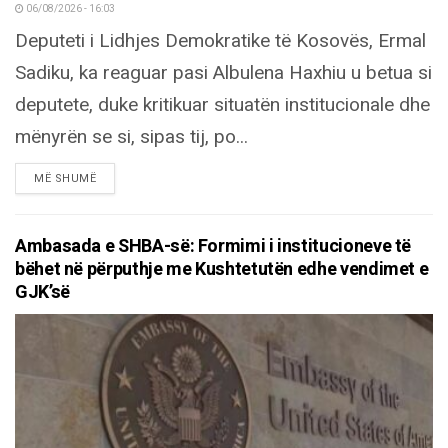
06/08/2026 - 16:03
Deputeti i Lidhjes Demokratike të Kosovës, Ermal
Sadiku, ka reaguar pasi Albulena Haxhiu u betua si
deputete, duke kritikuar situatën institucionale dhe
mënyrën se si, sipas tij, po...
DETAILS
MË SHUMË
Ambasada e SHBA-së: Formimi i institucioneve të
bëhet në përputhje me Kushtetutën edhe vendimet e
GJK’së