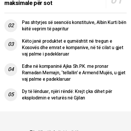
maksimale për sot
Pas shtyrjes së seancës konstituive, Albin Kurti bën
këtë veprim të papritur
Këto janë produktet e qumështit në tregun e
Kosovës dhe emrat e kompanive, në të cilat u gjet
vaj palme i padeklaruar
Edhe në kompaninë Ajka Sh.P.K. me pronar
Ramadan Memajn, ‘tellallin’ e Armend Mujës, u gjet
vaj palme e padeklaruar
Dy të lënduar, njëri rëndë: Krejt çka dihet për
eksplodimin e veturës në Gjilan