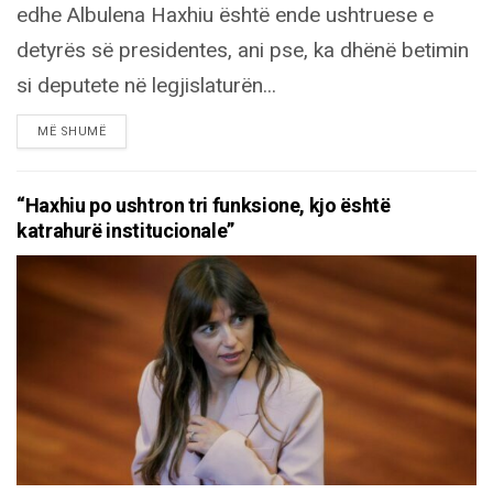
edhe Albulena Haxhiu është ende ushtruese e
detyrës së presidentes, ani pse, ka dhënë betimin
si deputete në legjislaturën...
DETAILS
MË SHUMË
“Haxhiu po ushtron tri funksione, kjo është
katrahurë institucionale”