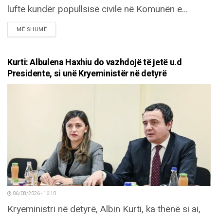
lufte kundër popullsisë civile në Komunën e...
DETAILS
MË SHUMË
Kurti: Albulena Haxhiu do vazhdojë të jetë u.d
Presidente, si unë Kryeministër në detyrë
06/08/2026 - 16:10
Kryeministri në detyrë, Albin Kurti, ka thënë si ai,