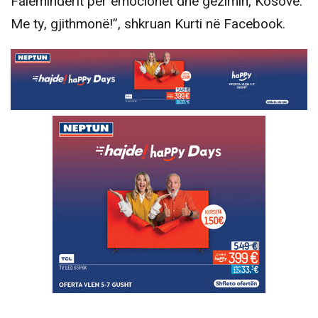
Faleminderit për emocionet dhe gëzimin, Kosovë.
Me ty, gjithmonë!”, shkruan Kurti në Facebook.