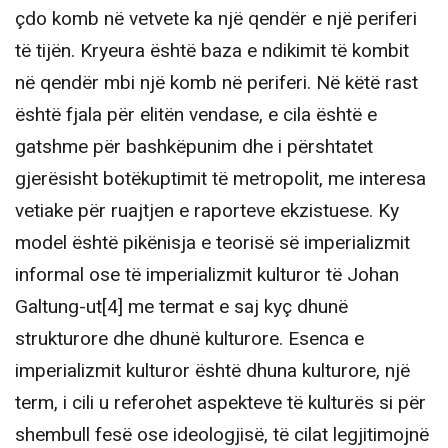
çdo komb në vetvete ka një qendër e një periferi
të tijën. Kryeura është baza e ndikimit të kombit
në qendër mbi një komb në periferi. Në këtë rast
është fjala për elitën vendase, e cila është e
gatshme për bashkëpunim dhe i përshtatet
gjerësisht botëkuptimit të metropolit, me interesa
vetiake për ruajtjen e raporteve ekzistuese. Ky
model është pikënisja e teorisë së imperializmit
informal ose të imperializmit kulturor të Johan
Galtung-ut[4] me termat e saj kyç dhunë
strukturore dhe dhunë kulturore. Esenca e
imperializmit kulturor është dhuna kulturore, një
term, i cili u referohet aspekteve të kulturës si për
shembull fesë ose ideologjisë, të cilat legjitimojnë