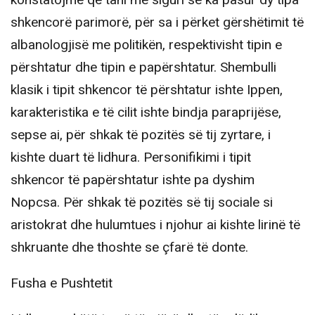
konstatojmë që tani me siguri se ka pasur dy tipa
shkencorë parimorë, për sa i përket gërshëtimit të
albanologjisë me politikën, respektivisht tipin e
përshtatur dhe tipin e papërshtatur. Shembulli
klasik i tipit shkencor të përshtatur ishte Ippen,
karakteristika e të cilit ishte bindja paraprijëse,
sepse ai, për shkak të pozitës së tij zyrtare, i
kishte duart të lidhura. Personifikimi i tipit
shkencor të papërshtatur ishte pa dyshim
Nopcsa. Për shkak të pozitës së tij sociale si
aristokrat dhe hulumtues i njohur ai kishte lirinë të
shkruante dhe thoshte se çfarë të donte.
Fusha e Pushtetit