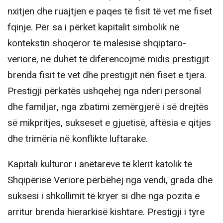
nxitjen dhe ruajtjen e paqes të fisit të vet me fiset
fqinje. Për sa i përket kapitalit simbolik në
kontekstin shoqëror të malësisë shqiptaro-
veriore, ne duhet të diferencojmë midis prestigjit
brenda fisit të vet dhe prestigjit nën fiset e tjera.
Prestigji përkatës ushqehej nga nderi personal
dhe familjar, nga zbatimi zemërgjerë i së drejtës
së mikpritjes, sukseset e gjuetisë, aftësia e qitjes
dhe trimëria në konflikte luftarake.
Kapitali kulturor i anëtarëve të klerit katolik të
Shqipërisë Veriore përbëhej nga vendi, grada dhe
suksesi i shkollimit të kryer si dhe nga pozita e
arritur brenda hierarkisë kishtare. Prestigji i tyre