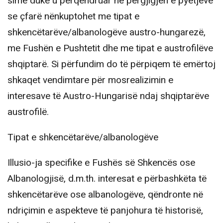
sime duke u përqendruar në përgjigjen e pyetjeve
se çfarë nënkuptohet me tipat e
shkencëtarëve/albanologëve austro-hungarezë,
me Fushën e Pushtetit dhe me tipat e austrofilëve
shqiptarë. Si përfundim do të përpiqem të emërtoj
shkaqet vendimtare për mosrealizimin e
interesave të Austro-Hungarisë ndaj shqiptarëve
austrofilë.
Tipat e shkencëtarëve/albanologëve
Illusio-ja specifike e Fushës së Shkencës ose
Albanologjisë, d.m.th. interesat e përbashkëta të
shkencëtarëve ose albanologëve, qëndronte në
ndriçimin e aspekteve të panjohura të historisë,