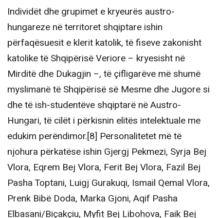
Individët dhe grupimet e kryeurës austro-
hungareze në territoret shqiptare ishin
përfaqësuesit e klerit katolik, të fiseve zakonisht
katolike të Shqipërisë Veriore – kryesisht në
Mirditë dhe Dukagjin –, të çifligarëve më shumë
myslimanë të Shqipërisë së Mesme dhe Jugore si
dhe të ish-studentëve shqiptarë në Austro-
Hungari, të cilët i përkisnin elitës intelektuale me
edukim perëndimor.[8] Personalitetet më të
njohura përkatëse ishin Gjergj Pekmezi, Syrja Bej
Vlora, Eqrem Bej Vlora, Ferit Bej Vlora, Fazil Bej
Pasha Toptani, Luigj Gurakuqi, Ismail Qemal Vlora,
Prenk Bibë Doda, Marka Gjoni, Aqif Pasha
Elbasani/Biçakçiu, Myfit Bej Libohova, Faik Bej