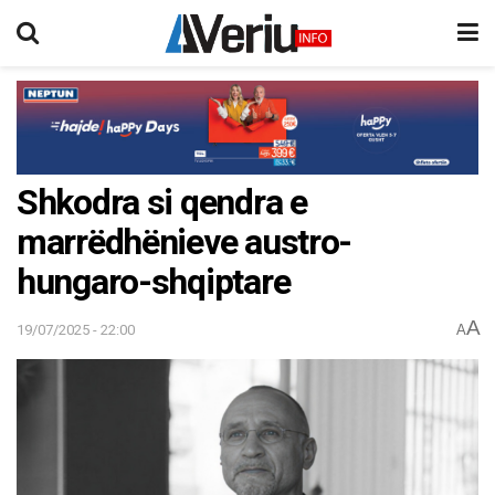
Shkodra si qendra e
marrëdhënieve austro-
hungaro-shqiptare
A
19/07/2025 - 22:00
A