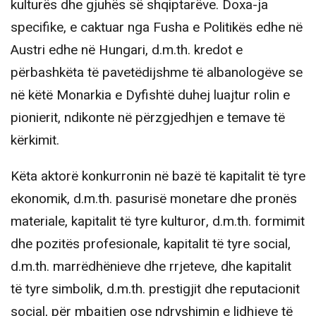
kulturës dhe gjuhës së shqiptarëve. Doxa-ja
specifike, e caktuar nga Fusha e Politikës edhe në
Austri edhe në Hungari, d.m.th. kredot e
përbashkëta të pavetëdijshme të albanologëve se
në këtë Monarkia e Dyfishtë duhej luajtur rolin e
pionierit, ndikonte në përzgjedhjen e temave të
kërkimit.
Këta aktorë konkurronin në bazë të kapitalit të tyre
ekonomik, d.m.th. pasurisë monetare dhe pronës
materiale, kapitalit të tyre kulturor, d.m.th. formimit
dhe pozitës profesionale, kapitalit të tyre social,
d.m.th. marrëdhënieve dhe rrjeteve, dhe kapitalit
të tyre simbolik, d.m.th. prestigjit dhe reputacionit
social, për mbajtjen ose ndryshimin e lidhjeve të