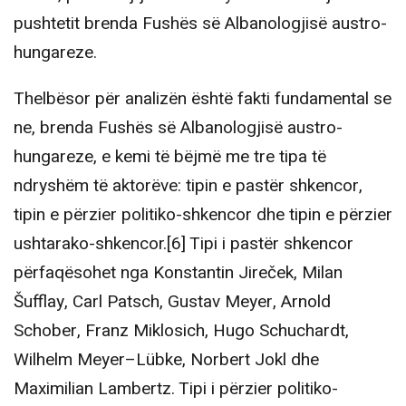
pushtetit brenda Fushës së Albanologjisë austro-
hungareze.
Thelbësor për analizën është fakti fundamental se
ne, brenda Fushës së Albanologjisë austro-
hungareze, e kemi të bëjmë me tre tipa të
ndryshëm të aktorëve: tipin e pastër shkencor,
tipin e përzier politiko-shkencor dhe tipin e përzier
ushtarako-shkencor.[6] Tipi i pastër shkencor
përfaqësohet nga Konstantin Jireček, Milan
Šufflay, Carl Patsch, Gustav Meyer, Arnold
Schober, Franz Miklosich, Hugo Schuchardt,
Wilhelm Meyer–Lübke, Norbert Jokl dhe
Maximilian Lambertz. Tipi i përzier politiko-