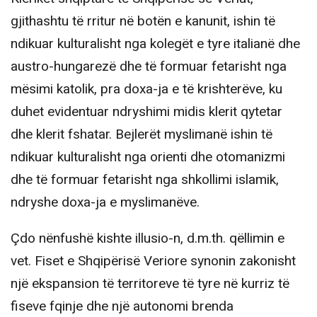
gjithashtu të rritur në botën e kanunit, ishin të
ndikuar kulturalisht nga kolegët e tyre italianë dhe
austro-hungarezë dhe të formuar fetarisht nga
mësimi katolik, pra doxa-ja e të krishterëve, ku
duhet evidentuar ndryshimi midis klerit qytetar
dhe klerit fshatar. Bejlerët myslimanë ishin të
ndikuar kulturalisht nga orienti dhe otomanizmi
dhe të formuar fetarisht nga shkollimi islamik,
ndryshe doxa-ja e myslimanëve.
Çdo nënfushë kishte illusio-n, d.m.th. qëllimin e
vet. Fiset e Shqipërisë Veriore synonin zakonisht
një ekspansion të territoreve të tyre në kurriz të
fiseve fqinje dhe një autonomi brenda