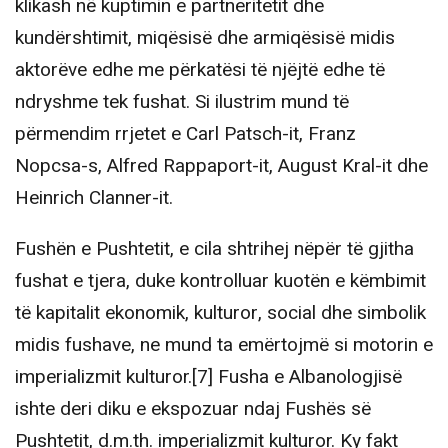
klikash në kuptimin e partneritetit dhe
kundërshtimit, miqësisë dhe armiqësisë midis
aktorëve edhe me përkatësi të njëjtë edhe të
ndryshme tek fushat. Si ilustrim mund të
përmendim rrjetet e Carl Patsch-it, Franz
Nopcsa-s, Alfred Rappaport-it, August Kral-it dhe
Heinrich Clanner-it.
Fushën e Pushtetit, e cila shtrihej nëpër të gjitha
fushat e tjera, duke kontrolluar kuotën e këmbimit
të kapitalit ekonomik, kulturor, social dhe simbolik
midis fushave, ne mund ta emërtojmë si motorin e
imperializmit kulturor.[7] Fusha e Albanologjisë
ishte deri diku e ekspozuar ndaj Fushës së
Pushtetit, d.m.th. imperializmit kulturor. Ky fakt