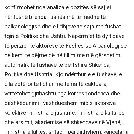
konfirmohet nga analiza e pozitës së saj si
nënfushë brenda fushës më të madhe të
balkanologjisë dhe e lidhjeve të saja me fushat
fqinje Politikë dhe Ushtri. Nëpërmjet të dy tipave
të përzier të aktorëve të Fushës së Albanologjisë
ne kemi të bëjmë që në fillim me një gërshetim
automatik të fushave të përfshira Shkenca,
Politika dhe Ushtria. Kjo ndërthurje e fushave, e
cila zotëronte lidhur me tema të caktuara,
vërtetohet gjithashtu nga korrespondenca dhe
bashkëpunimi i vazhdueshëm midis aktorëve
kolektivë ministria e jashtme, ministria e kulturës
dhe arsimit, akademisë së shkencave në Vjenë,
ministria e luftës, shtabi i përgjithshëm, kancelaria