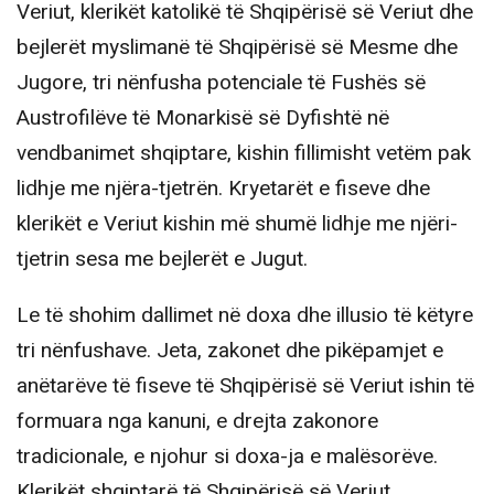
Veriut, klerikët katolikë të Shqipërisë së Veriut dhe
bejlerët myslimanë të Shqipërisë së Mesme dhe
Jugore, tri nënfusha potenciale të Fushës së
Austrofilëve të Monarkisë së Dyfishtë në
vendbanimet shqiptare, kishin fillimisht vetëm pak
lidhje me njëra-tjetrën. Kryetarët e fiseve dhe
klerikët e Veriut kishin më shumë lidhje me njëri-
tjetrin sesa me bejlerët e Jugut.
Le të shohim dallimet në doxa dhe illusio të këtyre
tri nënfushave. Jeta, zakonet dhe pikëpamjet e
anëtarëve të fiseve të Shqipërisë së Veriut ishin të
formuara nga kanuni, e drejta zakonore
tradicionale, e njohur si doxa-ja e malësorëve.
Klerikët shqiptarë të Shqipërisë së Veriut,