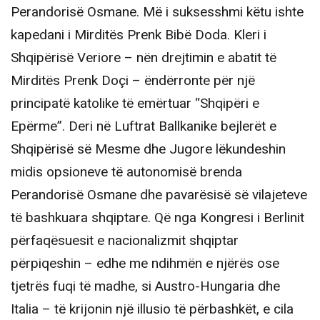
Perandorisë Osmane. Më i suksesshmi këtu ishte
kapedani i Mirditës Prenk Bibë Doda. Kleri i
Shqipërisë Veriore – nën drejtimin e abatit të
Mirditës Prenk Doçi – ëndërronte për një
principatë katolike të emërtuar “Shqipëri e
Epërme”. Deri në Luftrat Ballkanike bejlerët e
Shqipërisë së Mesme dhe Jugore lëkundeshin
midis opsioneve të autonomisë brenda
Perandorisë Osmane dhe pavarësisë së vilajeteve
të bashkuara shqiptare. Që nga Kongresi i Berlinit
përfaqësuesit e nacionalizmit shqiptar
përpiqeshin – edhe me ndihmën e njërës ose
tjetrës fuqi të madhe, si Austro-Hungaria dhe
Italia – të krijonin një illusio të përbashkët, e cila