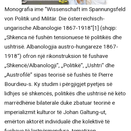
Monografia ime “Wissenschaft im Spannungsfeld
von Politik und Militär. Die österreichisch-
ungarische Albanologie 1867-1918”[1] (shqip:
„Shkenca në fushën tensionuese të politikës dhe
ushtrisë. Albanologjia austro-hungareze 1867-
1918“) ofron një rikonstruksion të fushave
„Shkencë/Albanologji“, „Politikë“, „Ushtri“ dhe
„Austrofilë“ sipas teorisë së fushës të Pierre
Bourdieu-s. Ky studim i përgjigjet pyetjes së
lidhjes së shkencës, politikës dhe ushtrisë në këto
marrëdhënie bilaterale duke zbatuar teorinë e
imperializmit kulturor të Johan Galtung-ut,
emërton aktorët individualë dhe kolektivë të