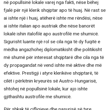
në popullsinë lokale varej nga fakti, nëse bëhej
fjalë për një klerik shqiptar apo të huaj. Në rast se
ai ishte një i huaj, atëherë ishte me rëndësi, nëse
ai ishte italian apo austriak dhe nëse banorët
lokalë ishin italofilë apo austrofilë me shumicë.
Sigurisht luante një rol se cila nga të dy fuqitë e
mëdha angazhohej diplomatikisht dhe politikisht
më shumë për interesat shqiptarë dhe cila nga të
dy propagandat në vend ishte më aktive dhe më
efektive. Prestigji i atyre klerikëve shqiptarë, të
cilët i përkitnin kryeurës së Austro-Hungarisë,
shtohej në popullsinë lokale, kur ajo ishte
gjithashtu austrofile me shumicë.
Për shkak të çifligjeve dhe pasurisë së tyre