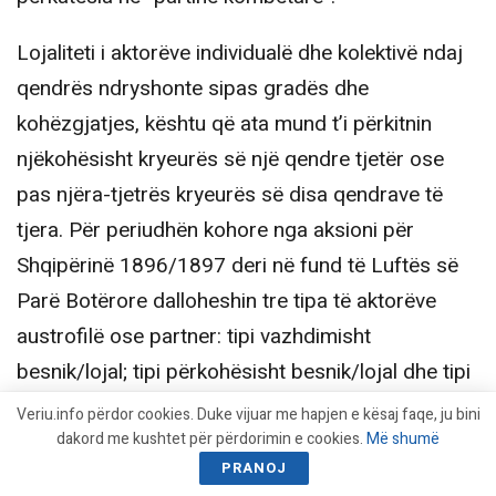
Lojaliteti i aktorëve individualë dhe kolektivë ndaj
qendrës ndryshonte sipas gradës dhe
kohëzgjatjes, kështu që ata mund t’i përkitnin
njëkohësisht kryeurës së një qendre tjetër ose
pas njëra-tjetrës kryeurës së disa qendrave të
tjera. Për periudhën kohore nga aksioni për
Shqipërinë 1896/1897 deri në fund të Luftës së
Parë Botërore dalloheshin tre tipa të aktorëve
austrofilë ose partner: tipi vazhdimisht
besnik/lojal; tipi përkohësisht besnik/lojal dhe tipi
manovrues-luhatës. Tipi austrofil vazhdimisht
Veriu.info përdor cookies. Duke vijuar me hapjen e kësaj faqe, ju bini
dakord me kushtet për përdorimin e cookies.
Më shumë
besnik/lojal ishte lojal gjatë gjithë zgjatjes së
PRANOJ
bashkëpunimit midis qendrës dhe kryeurës. Tipi