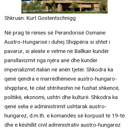
Shkruan: Kurt Gostentschnigg
Në prag të rënies së Perandorisë Osmane
Austro-Hungarisë i duhej Shqipëria si shtet i
pavarur, si aleate e vetme në Ballkan kundër
pansllavizmit nga njëra anë dhe kundër
imperializmit italian në anën tjetër. Shkodra ka
qenë qendra e marrëdhënieve austro-hungaro-
shqiptare, të cilat shtriheshin në fushat shkencë,
politikë, ekonomi, ushtri dhe kulturë. Shkodra ka
qenë selia e administrimit ushtarak austro-
hungarez, d.m.th. e komandës së korpusit të 19-të
dhe e këshillit civil administrativ austro-hungarez