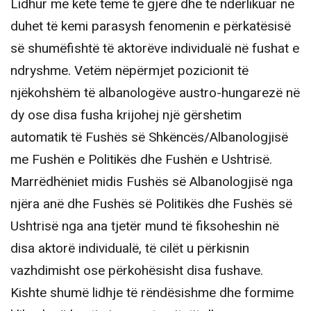
Lidhur me këtë temë të gjërë dhe të ndërlikuar ne
duhet të kemi parasysh fenomenin e përkatësisë
së shumëfishtë të aktorëve individualë në fushat e
ndryshme. Vetëm nëpërmjet pozicionit të
njëkohshëm të albanologëve austro-hungarezë në
dy ose disa fusha krijohej një gërshetim
automatik të Fushës së Shkëncës/Albanologjisë
me Fushën e Politikës dhe Fushën e Ushtrisë.
Marrëdhëniet midis Fushës së Albanologjisë nga
njëra anë dhe Fushës së Politikës dhe Fushës së
Ushtrisë nga ana tjetër mund të fiksoheshin në
disa aktorë individualë, të cilët u përkisnin
vazhdimisht ose përkohësisht disa fushave.
Kishte shumë lidhje të rëndësishme dhe formime