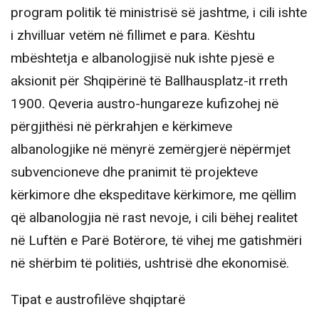
program politik të ministrisë së jashtme, i cili ishte
i zhvilluar vetëm në fillimet e para. Kështu
mbështetja e albanologjisë nuk ishte pjesë e
aksionit për Shqipërinë të Ballhausplatz-it rreth
1900. Qeveria austro-hungareze kufizohej në
përgjithësi në përkrahjen e kërkimeve
albanologjike në mënyrë zemërgjerë nëpërmjet
subvencioneve dhe pranimit të projekteve
kërkimore dhe ekspeditave kërkimore, me qëllim
që albanologjia në rast nevoje, i cili bëhej realitet
në Luftën e Parë Botërore, të vihej me gatishmëri
në shërbim të politiës, ushtrisë dhe ekonomisë.
Tipat e austrofilëve shqiptarë