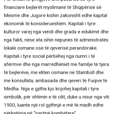
financiare bejlerët myslimanë të Shqipërisë së
Mesme dhe Jugore kishin zakonisht edhe kapital
ekonomik të konsiderueshëm. Kapitali i tyre
kulturor varej nga vendi dhe grada e edukimit dhe
nga fakti, nëse ata ishin nëpunës të administratës
lokale osmane ose të qeverisë perandorake.
Kapitali i tyre social përbëhej nga numri i të
afërmve dhe nga marrëdhëniet me familje të tjera
të bejlerëve, me eliten osmane në Stamboll dhe
me konsullata, ambasada dhe qeveri të Fuqive të
Mëdha. Nga e gjitha kjo krijohej kapitali i tyre
simbolik, për shtimin e të cilit, duke u nisur nga viti
1900, luante një rol gjithnjë e më të madh edhe
përkatësia në “partinë kombëtare”.