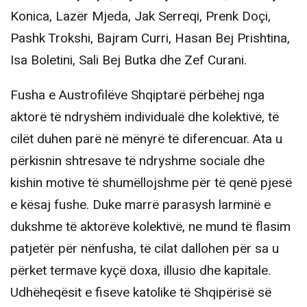
Konica, Lazër Mjeda, Jak Serreqi, Prenk Doçi,
Pashk Trokshi, Bajram Curri, Hasan Bej Prishtina,
Isa Boletini, Sali Bej Butka dhe Zef Curani.
Fusha e Austrofilëve Shqiptarë përbëhej nga
aktorë të ndryshëm individualë dhe kolektivë, të
cilët duhen parë në mënyrë të diferencuar. Ata u
përkisnin shtresave të ndryshme sociale dhe
kishin motive të shumëllojshme për të qenë pjesë
e kësaj fushe. Duke marrë parasysh larminë e
dukshme të aktorëve kolektivë, ne mund të flasim
patjetër për nënfusha, të cilat dallohen për sa u
përket termave kyçë doxa, illusio dhe kapitale.
Udhëheqësit e fiseve katolike të Shqipërisë së