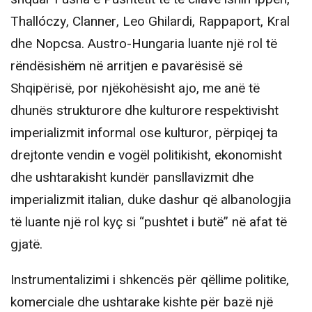
Thallóczy, Clanner, Leo Ghilardi, Rappaport, Kral
dhe Nopcsa. Austro-Hungaria luante një rol të
rëndësishëm në arritjen e pavarësisë së
Shqipërisë, por njëkohësisht ajo, me anë të
dhunës strukturore dhe kulturore respektivisht
imperializmit informal ose kulturor, përpiqej ta
drejtonte vendin e vogël politikisht, ekonomisht
dhe ushtarakisht kundër pansllavizmit dhe
imperializmit italian, duke dashur që albanologjia
të luante një rol kyç si “pushtet i butë” në afat të
gjatë.
Instrumentalizimi i shkencës për qëllime politike,
komerciale dhe ushtarake kishte për bazë një