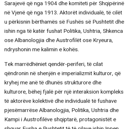
Sarajevë që nga 1904 dhe komiteti për Shqipërinë
në Vjenë që nga 1913. Aktorët individualë, të cilët
u përkisnin bërthamës së Fushës së Pushtetit dhe
ishin nga të katër fushat Politika, Ushtria, Shkenca
ose Albanologjia dhe Austrofilët ose Kryeura,
ndryshonin me kalimin e kohës.
Tek marrëdhëniet qendër-periferi, të cilat
qëndronin në shenjën e imperializmit kulturor, që
kryhej me anë të dhunës strukturore dhe
kulturore, bëhej fjalë për një interaksion kompleks
të aktorëve kolektivë dhe individualë të fushave
pjesëmarrëse Albanologjia, Politika, Ushtria dhe
Kampi i Austrofilëve shqiptarë, protagonistët e
shquar Fusha e Pushtetit të të cilave ishin Ippen,