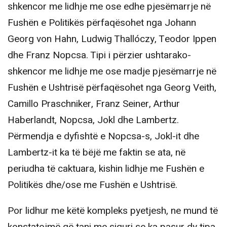
shkencor me lidhje me ose edhe pjesëmarrje në
Fushën e Politikës përfaqësohet nga Johann
Georg von Hahn, Ludwig Thallóczy, Teodor Ippen
dhe Franz Nopcsa. Tipi i përzier ushtarako-
shkencor me lidhje me ose madje pjesëmarrje në
Fushën e Ushtrisë përfaqësohet nga Georg Veith,
Camillo Praschniker, Franz Seiner, Arthur
Haberlandt, Nopcsa, Jokl dhe Lambertz.
Përmendja e dyfishtë e Nopcsa-s, Jokl-it dhe
Lambertz-it ka të bëjë me faktin se ata, në
periudha të caktuara, kishin lidhje me Fushën e
Politikës dhe/ose me Fushën e Ushtrisë.
Por lidhur me këtë kompleks pyetjesh, ne mund të