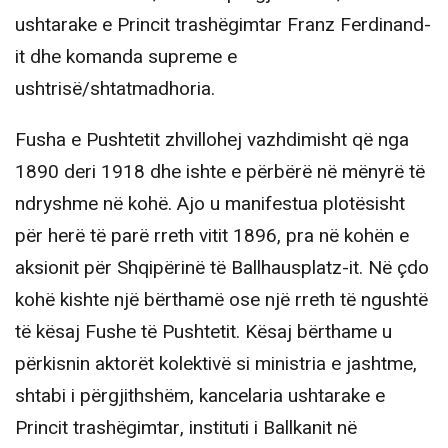
ushtarake e Princit trashëgimtar Franz Ferdinand-
it dhe komanda supreme e
ushtrisë/shtatmadhoria.
Fusha e Pushtetit zhvillohej vazhdimisht që nga
1890 deri 1918 dhe ishte e përbërë në mënyrë të
ndryshme në kohë. Ajo u manifestua plotësisht
për herë të parë rreth vitit 1896, pra në kohën e
aksionit për Shqipërinë të Ballhausplatz-it. Në çdo
kohë kishte një bërthamë ose një rreth të ngushtë
të kësaj Fushe të Pushtetit. Kësaj bërthame u
përkisnin aktorët kolektivë si ministria e jashtme,
shtabi i përgjithshëm, kancelaria ushtarake e
Princit trashëgimtar, instituti i Ballkanit në