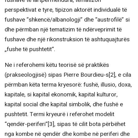
fushave të lartpërmendura, tematizon
perspektivat e tyre, tipizon aktorët individualë të
fushave “shkencë/albanologji” dhe “austrofilë” si
dhe përmban një tematizim të ndërveprimit të
fushave dhe një rikonstruksion të ashtuquajturës
„fushe të pushtetit“.
Ne i referohemi këtu teorisë së praktikës
(prakseologjisë) sipas Pierre Bourdieu-s[2], e cila
përmban këta terma kryesorë: fushë, illusio, doxa,
kapitale, si kapital ekonomik, kapital kulturor,
kapital social dhe kapital simbolik, dhe fushë e
pushtetit. Termi kryeurë i referohet modelit
“qendër-periferi”[3], sipas të cilit bota përbëhet
nga kombe në qendër dhe kombe në periferi dhe