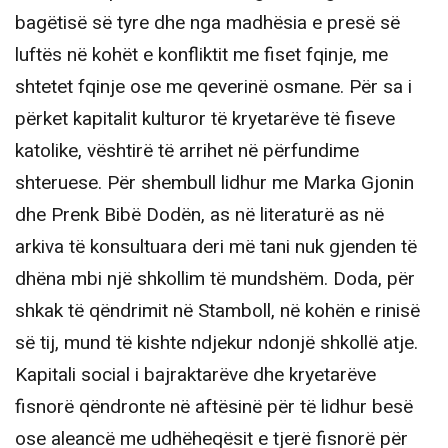
bagëtisë së tyre dhe nga madhësia e presë së
luftës në kohët e konfliktit me fiset fqinje, me
shtetet fqinje ose me qeverinë osmane. Për sa i
përket kapitalit kulturor të kryetarëve të fiseve
katolike, vështirë të arrihet në përfundime
shteruese. Për shembull lidhur me Marka Gjonin
dhe Prenk Bibë Dodën, as në literaturë as në
arkiva të konsultuara deri më tani nuk gjenden të
dhëna mbi një shkollim të mundshëm. Doda, për
shkak të qëndrimit në Stamboll, në kohën e rinisë
së tij, mund të kishte ndjekur ndonjë shkollë atje.
Kapitali social i bajraktarëve dhe kryetarëve
fisnorë qëndronte në aftësinë për të lidhur besë
ose aleancë me udhëheqësit e tjerë fisnorë për