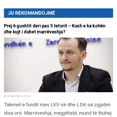
JU REKOMANDOJMË
Prej 6 gushtit deri pas 5 tetorit – Kush e ka kohën
dhe kujt i duhet marrëveshja?
05/08/2026 - 23:55
Takimet e fundit mes LVV-së dhe LDK-së zgjatën
disa orë. Marrëveshja, megjithatë, mund të thuhej