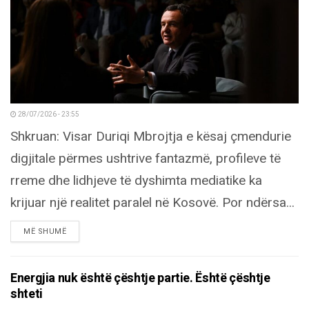
28/07/2026 - 23:55
Shkruan: Visar Duriqi Mbrojtja e kësaj çmendurie
digjitale përmes ushtrive fantazmë, profileve të
rreme dhe lidhjeve të dyshimta mediatike ka
krijuar një realitet paralel në Kosovë. Por ndërsa...
DETAILS
MË SHUMË
Energjia nuk është çështje partie. Është çështje
shteti