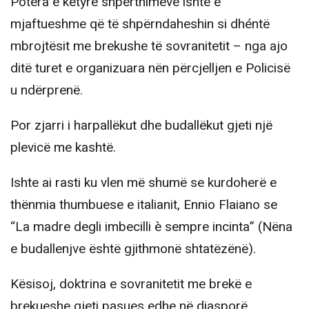
Potera e këtyre shpërthimeve ishte e
mjaftueshme që të shpërndaheshin si dhéntë
mbrojtësit me brekushe të sovranitetit – nga ajo
ditë turet e organizuara nën përcjelljen e Policisë
u ndërprenë.
Por zjarri i harpallëkut dhe budallëkut gjeti një
plevicë me kashtë.
Ishte ai rasti ku vlen më shumë se kurdoherë e
thënmia thumbuese e italianit, Ennio Flaiano se
“La madre degli imbecilli è sempre incinta” (Nëna
e budallenjve është gjithmonë shtatëzënë).
Kësisoj, doktrina e sovranitetit me brekë e
brekueshe gjeti pasues edhe në diasporë.