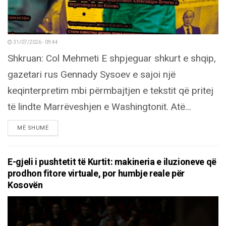
31/07/2026 - 09:44
Shkruan: Col Mehmeti E shpjeguar shkurt e shqip,
gazetari rus Gennady Sysoev e sajoi një
keqinterpretim mbi përmbajtjen e tekstit që pritej
të lindte Marrëveshjen e Washingtonit. Atë...
DETAILS
MË SHUMË
E-gjeli i pushtetit të Kurtit: makineria e iluzioneve që
prodhon fitore virtuale, por humbje reale për
Kosovën