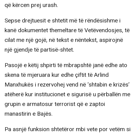
që kërcen prej urash.
Sepse drejtuesit e shtetit më të rëndësishme i
kanë dokumentet themeltare të Vetëvendosjes, të
cilat me një gojë, në tekst e nëntekst, aspirojnë
një gjendje të partisë-shtet.
Pasojë e këtij shpirti të mbrapshtë janë edhe ato
skena të mjeruara kur edhe çiftit të Arlind
Manxhukës i rezervohej vend në ‘shtabin e krizës’
atëherë kur institucionet e sigurisë u përballën me
grupin e armatosur terrorist që e zaptoi
manastirin e Bajës.
Pa asnjë funksion shtetëror mbi vete por vetëm si