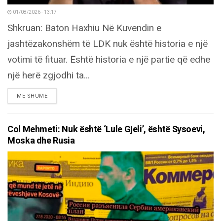
01/08/2026 - 13:17
Shkruan: Baton Haxhiu Në Kuvendin e
jashtëzakonshëm të LDK nuk është historia e një
votimi të fituar. Është historia e një partie që edhe
një herë zgjodhi ta...
DETAILS
MË SHUMË
Col Mehmeti: Nuk është ‘Lule Gjeli’, është Sysoevi,
Moska dhe Rusia