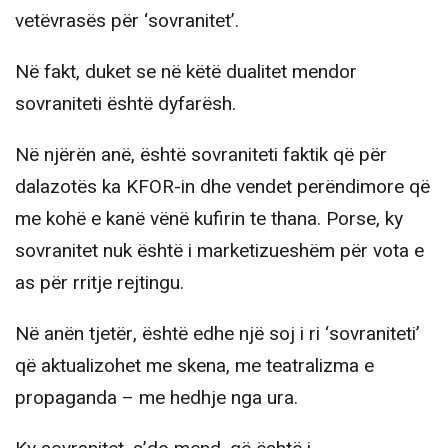
vetëvrasës për ‘sovranitet’.
Në fakt, duket se në këtë dualitet mendor
sovraniteti është dyfarësh.
Në njërën anë, është sovraniteti faktik që për
dalazotës ka KFOR-in dhe vendet perëndimore që
me kohë e kanë vënë kufirin te thana. Porse, ky
sovranitet nuk është i marketizueshëm për vota e
as për rritje rejtingu.
Në anën tjetër, është edhe një soj i ri ‘sovraniteti’
që aktualizohet me skena, me teatralizma e
propaganda – me hedhje nga ura.