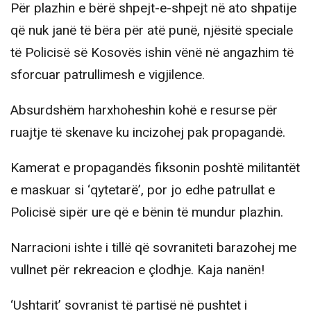
Për plazhin e bërë shpejt-e-shpejt në ato shpatije
që nuk janë të bëra për atë punë, njësitë speciale
të Policisë së Kosovës ishin vënë në angazhim të
sforcuar patrullimesh e vigjilence.
Absurdshëm harxhoheshin kohë e resurse për
ruajtje të skenave ku incizohej pak propagandë.
Kamerat e propagandës fiksonin poshtë militantët
e maskuar si ‘qytetarë’, por jo edhe patrullat e
Policisë sipër ure që e bënin të mundur plazhin.
Narracioni ishte i tillë që sovraniteti barazohej me
vullnet për rekreacion e çlodhje. Kaja nanën!
‘Ushtarit’ sovranist të partisë në pushtet i