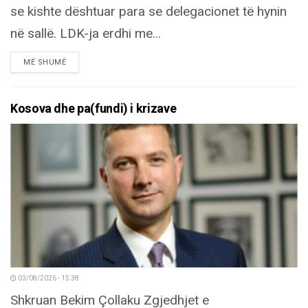
se kishte dështuar para se delegacionet të hynin
në sallë. LDK-ja erdhi me...
DETAILS
MË SHUMË
Kosova dhe pa(fundi) i krizave
03/08/2026 - 15:38
Shkruan Bekim Çollaku Zgjedhjet e