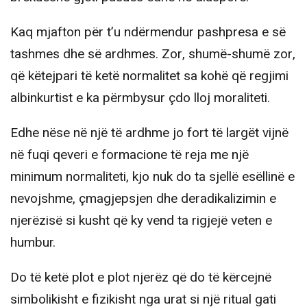
Kaq mjafton për t’u ndërmendur pashpresa e së
tashmes dhe së ardhmes. Zor, shumë-shumë zor,
që këtejpari të ketë normalitet sa kohë që regjimi
albinkurtist e ka përmbysur çdo lloj moraliteti.
Edhe nëse në një të ardhme jo fort të largët vijnë
në fuqi qeveri e formacione të reja me një
minimum normaliteti, kjo nuk do ta sjellë esëllinë e
nevojshme, çmagjepsjen dhe deradikalizimin e
njerëzisë si kusht që ky vend ta rigjejë veten e
humbur.
Do të ketë plot e plot njerëz që do të kërcejnë
simbolikisht e fizikisht nga urat si një ritual gati