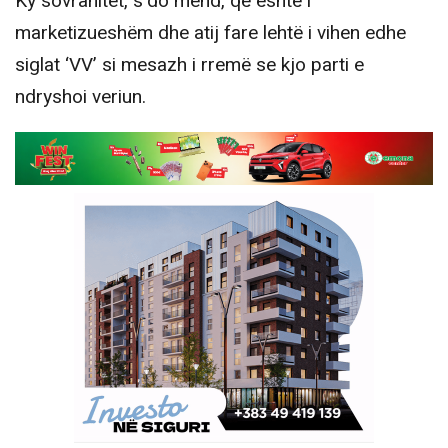
Ky sovranitet, s’do mend, që është i
marketizueshëm dhe atij fare lehtë i vihen edhe
siglat ‘VV’ si mesazh i rremë se kjo parti e
ndryshoi veriun.