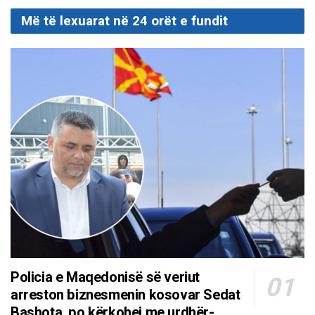
Më të lexuarat në 24 orët e fundit
Policia e Maqedonisë së veriut
arreston biznesmenin kosovar Sedat
Bashota, po kërkohej me urdhër-