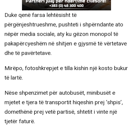
Duke qenë farsa lehtësisht të
përgënjeshtrueshme, pushteti i shpërndante ato
nëpër media sociale, aty ku gëzon monopol të
pakapërcyeshëm në shitjen e gjysmë të vërtetave
dhe të pavërtetave.
Mirëpo, fotoshkrepjet e tilla kishin një kosto bukur
të lartë.
Nëse shpenzimet për autobusët, minibusët e
mjetet e tjera të transportit hiqeshin prej ‘shpis’,
domethënë prej vetë partisë, shtetit i vinte një
tjetër faturë.