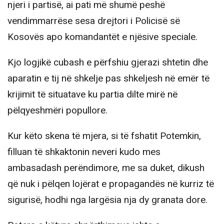
njeri i partisë, ai pati më shumë peshë
vendimmarrëse sesa drejtori i Policisë së
Kosovës apo komandantët e njësive speciale.
Kjo logjikë cubash e përfshiu gjerazi shtetin dhe
aparatin e tij në shkelje pas shkeljesh në emër të
krijimit të situatave ku partia dilte mirë në
pëlqyeshmëri popullore.
Kur këto skena të mjera, si të fshatit Potemkin,
filluan të shkaktonin neveri kudo mes
ambasadash perëndimore, me sa duket, dikush
që nuk i pëlqen lojërat e propagandës në kurriz të
sigurisë, hodhi nga largësia nja dy granata dore.