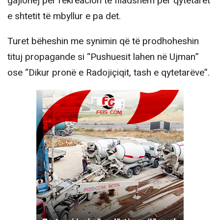
gajlohej për rekreacion të flladshëm për qytetarët
e shtetit të mbyllur e pa det.
Turet bëheshin me synimin që të prodhoheshin
tituj propagande si “Pushuesit lahen në Ujman”
ose “Dikur pronë e Radojiçiqit, tash e qytetarëve”.