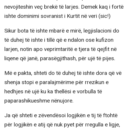
nevojiteshin veç brekë të larjes. Demek kaq i fortë
ishte dominimi sovranist i Kurtit në veri (sic!)
Sikur bota të ishte mbarë e mirë, legjislacioni do
të duhej të ishte i tillë që e ndalon ose kufizon
larjen, notin apo veprimtaritë e tjera të qejfit në
liqene që janë, parasëgjithash, për ujë të pijes.
Më e pakta, shteti do të duhej të ishte dora që vë
shenja stopi e paralajmërime për rrezikun e
hedhjes në ujë ku ka thellësi e vorbulla të
paparashikueshme nënujore.
Ja që shteti e zëvendësoi logjikën e tij të ftohtë
për logjikën e atij që nuk pyet për rregulla e ligje,