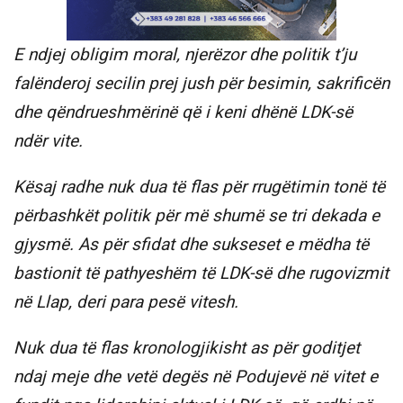
E ndjej obligim moral, njerëzor dhe politik t’ju
falënderoj secilin prej jush për besimin, sakrificën
dhe qëndrueshmërinë që i keni dhënë LDK-së
ndër vite.
Kësaj radhe nuk dua të flas për rrugëtimin tonë të
përbashkët politik për më shumë se tri dekada e
gjysmë. As për sfidat dhe sukseset e mëdha të
bastionit të pathyeshëm të LDK-së dhe rugovizmit
në Llap, deri para pesë vitesh.
Nuk dua të flas kronologjikisht as për goditjet
ndaj meje dhe vetë degës në Podujevë në vitet e