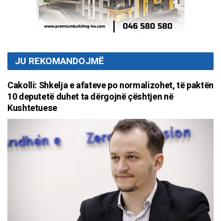
JU REKOMANDOJMË
Cakolli: Shkelja e afateve po normalizohet, të paktën
10 deputetë duhet ta dërgojnë çështjen në
Kushtetuese