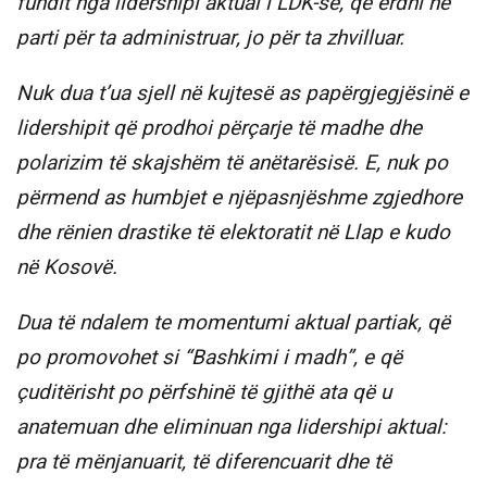
fundit nga lidershipi aktual i LDK-së, që erdhi në
parti për ta administruar, jo për ta zhvilluar.
Nuk dua t’ua sjell në kujtesë as papërgjegjësinë e
lidershipit që prodhoi përçarje të madhe dhe
polarizim të skajshëm të anëtarësisë. E, nuk po
përmend as humbjet e njëpasnjëshme zgjedhore
dhe rënien drastike të elektoratit në Llap e kudo
në Kosovë.
Dua të ndalem te momentumi aktual partiak, që
po promovohet si “Bashkimi i madh”, e që
çuditërisht po përfshinë të gjithë ata që u
anatemuan dhe eliminuan nga lidershipi aktual:
pra të mënjanuarit, të diferencuarit dhe të