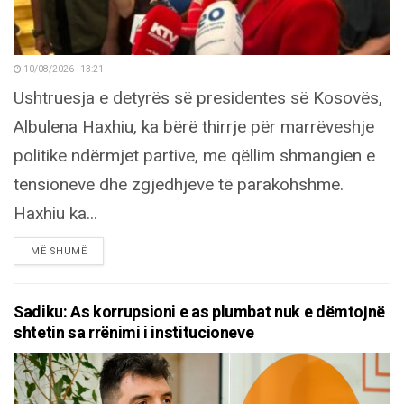
10/08/2026 - 13:21
Ushtruesja e detyrës së presidentes së Kosovës,
Albulena Haxhiu, ka bërë thirrje për marrëveshje
politike ndërmjet partive, me qëllim shmangien e
tensioneve dhe zgjedhjeve të parakohshme.
Haxhiu ka...
DETAILS
MË SHUMË
Sadiku: As korrupsioni e as plumbat nuk e dëmtojnë
shtetin sa rrënimi i institucioneve