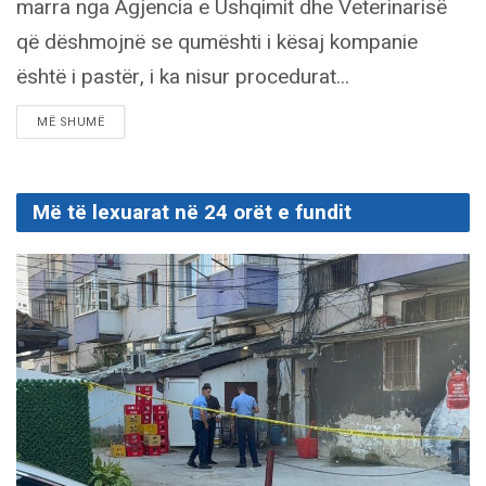
marra nga Agjencia e Ushqimit dhe Veterinarisë
që dëshmojnë se qumështi i kësaj kompanie
është i pastër, i ka nisur procedurat...
DETAILS
MË SHUMË
Më të lexuarat në 24 orët e fundit