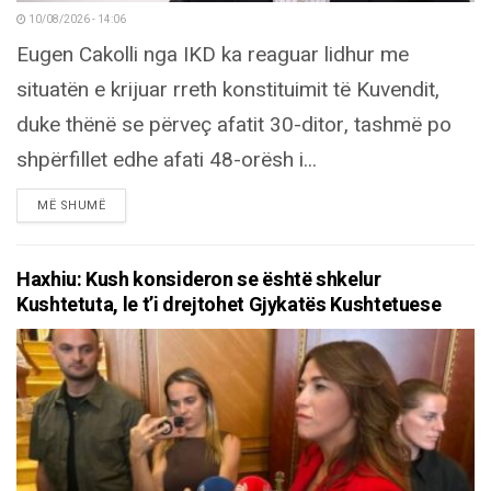
10/08/2026 - 14:06
Eugen Cakolli nga IKD ka reaguar lidhur me
situatën e krijuar rreth konstituimit të Kuvendit,
duke thënë se përveç afatit 30-ditor, tashmë po
shpërfillet edhe afati 48-orësh i...
DETAILS
MË SHUMË
Haxhiu: Kush konsideron se është shkelur
Kushtetuta, le t’i drejtohet Gjykatës Kushtetuese