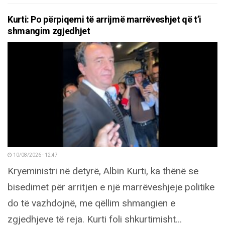
Kurti: Po përpiqemi të arrijmë marrëveshjet që t’i
shmangim zgjedhjet
10/08/2026 - 12:47
Kryeministri në detyrë, Albin Kurti, ka thënë se
bisedimet për arritjen e një marrëveshjeje politike
do të vazhdojnë, me qëllim shmangien e
zgjedhjeve të reja. Kurti foli shkurtimisht...