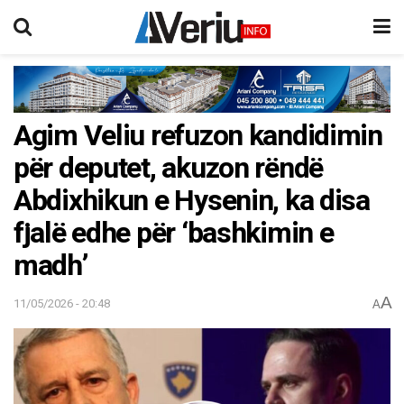
Agim Veliu refuzon kandidimin
për deputet, akuzon rëndë
Abdixhikun e Hysenin, ka disa
fjalë edhe për ‘bashkimin e
madh’
A
11/05/2026 - 20:48
A