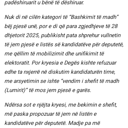
padëshiruarit u bënë të dëshiruar.
Nuk di në cilën kategori të “Bashkimit të madh”
bëj pjesë unë, por e di që para zgjedhjeve të 28
dhjetorit 2025, publikisht pata shprehur vullnetin
të jem pjesë e listës së kandidatëve për deputetë,
me qëllim të mobilizimit dhe unifikimit të
elektoratit. Por kryesia e Degës kishte refuzuar
edhe ta nxjerrë në diskutim kandidaturën time,
me arsyetimin se ishte “vendim i shefit të madh
(Lumirit)” të mos jem pjesë e garës.
Ndërsa sot e njëjta kryesi, me bekimin e shefit,
më paska propozuar të jem në listën e
kandidatëve për deputetë. Madje pa më