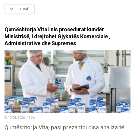
DETAILS
MË SHUMË
Qumështorja Vita i nis procedurat kundër
Ministrisë, i drejtohet Gjykatës Komerciale ,
Administrative dhe Supremes
10/08/2026 - 12:36
Qumështorja Vita, pasi prezantoi disa analiza të