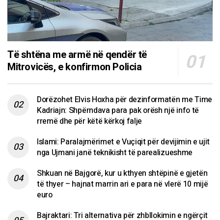
Të shtëna me armë në qendër të
Mitrovicës, e konfirmon Policia
Dorëzohet Elvis Hoxha për dezinformatën me Time
Kadriajn: Shpërndava para pak orësh një info të
rremë dhe për këtë kërkoj falje
Islami: Paralajmërimet e Vuçiqit për devijimin e ujit
nga Ujmani janë teknikisht të parealizueshme
Shkuan në Bajgorë, kur u kthyen shtëpinë e gjetën
të thyer – hajnat marrin ari e para në vlerë 10 mijë
euro
Bajraktari: Tri alternativa për zhbllokimin e ngërçit