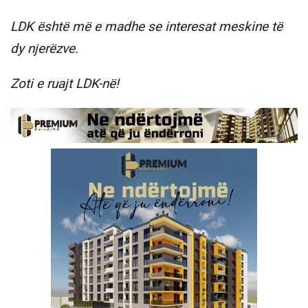
LDK është më e madhe se interesat meskine të
dy njerëzve.
Zoti e ruajt LDK-në!