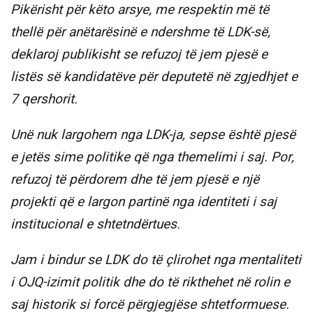
Pikërisht për këto arsye, me respektin më të
thellë për anëtarësinë e ndershme të LDK-së,
deklaroj publikisht se refuzoj të jem pjesë e
listës së kandidatëve për deputetë në zgjedhjet e
7 qershorit.
Unë nuk largohem nga LDK-ja, sepse është pjesë
e jetës sime politike që nga themelimi i saj. Por,
refuzoj të përdorem dhe të jem pjesë e një
projekti që e largon partinë nga identiteti i saj
institucional e shtetndërtues.
Jam i bindur se LDK do të çlirohet nga mentaliteti
i OJQ-izimit politik dhe do të rikthehet në rolin e
saj historik si forcë përgjegjëse shtetformuese.