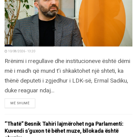
10/08/2026 - 13:20
Rrënimi i rregullave dhe institucioneve është dëmi
më i madh që mund t’i shkaktohet një shteti, ka
thënë deputeti i zgjedhur i LDK-së, Ermal Sadiku,
duke reaguar ndaj...
DETAILS
MË SHUMË
“Thatë” Besnik Tahiri lajmërohet nga Parlamenti:
Kuvendi s’guxon të bëhet muze, bllokada është