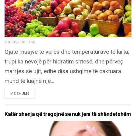
01/08/2026 - 14:56
Gjatë muajve të verës dhe temperaturave të larta,
trupi ka nevojë për hidratim shtesë, dhe përveç
marrjes së ujit, edhe disa ushqime të caktuara
mund të luajnë një...
DETAILS
MË SHUMË
Katër shenja që tregojnë se nuk jeni të shëndetshëm