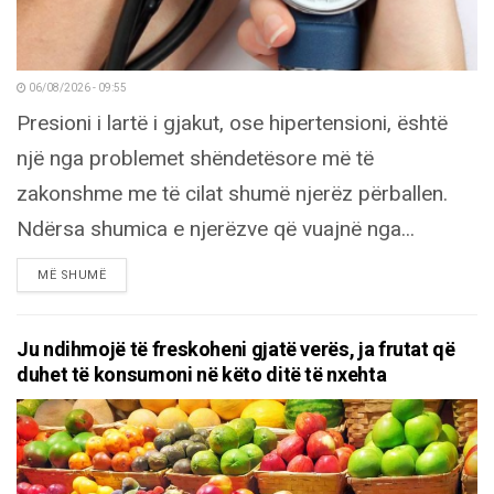
06/08/2026 - 09:55
Presioni i lartë i gjakut, ose hipertensioni, është
një nga problemet shëndetësore më të
zakonshme me të cilat shumë njerëz përballen.
Ndërsa shumica e njerëzve që vuajnë nga...
DETAILS
MË SHUMË
Ju ndihmojë të freskoheni gjatë verës, ja frutat që
duhet të konsumoni në këto ditë të nxehta