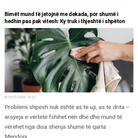
Bimët mund të jetojnë me dekada, por shumë i
hedhin pas pak vitesh: Ky truk i thjeshtë i shpëton
26/07/2026 - 14:25
Problemi shpesh nuk është as te uji, as te drita –
arsyeja e vërtetë fshihet nën dhe dhe mund të
vërehet nga disa shenja shumë të qarta
Mendoni...