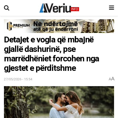
Detajet e vogla që mbajnë
gjallë dashurinë, pse
marrëdhëniet forcohen nga
gjestet e përditshme
A
27/05/2026 - 15:54
A