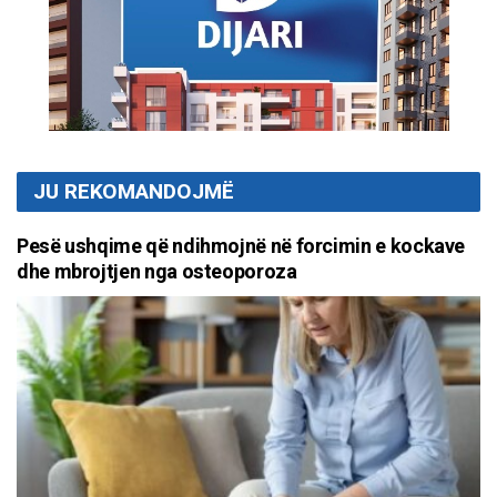
JU REKOMANDOJMË
Pesë ushqime që ndihmojnë në forcimin e kockave
dhe mbrojtjen nga osteoporoza