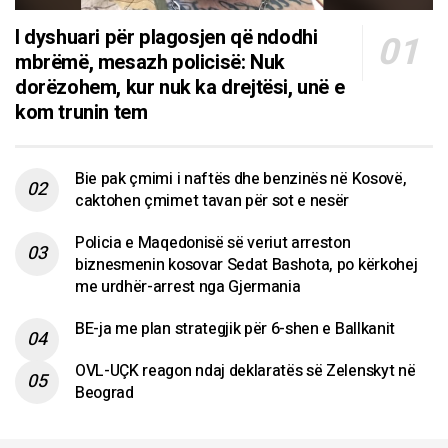
I dyshuari për plagosjen që ndodhi
mbrëmë, mesazh policisë: Nuk
dorëzohem, kur nuk ka drejtësi, unë e
kom trunin tem
Bie pak çmimi i naftës dhe benzinës në Kosovë,
caktohen çmimet tavan për sot e nesër
Policia e Maqedonisë së veriut arreston
biznesmenin kosovar Sedat Bashota, po kërkohej
me urdhër-arrest nga Gjermania
BE-ja me plan strategjik për 6-shen e Ballkanit
OVL-UÇK reagon ndaj deklaratës së Zelenskyt në
Beograd