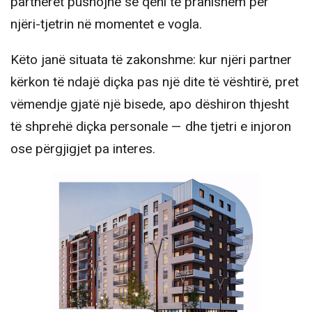
partnerët pushojnë së qeni të pranishëm për
njëri-tjetrin në momentet e vogla.
Këto janë situata të zakonshme: kur njëri partner
kërkon të ndajë diçka pas një dite të vështirë, pret
vëmendje gjatë një bisede, apo dëshiron thjesht
të shprehë diçka personale — dhe tjetri e injoron
ose përgjigjet pa interes.