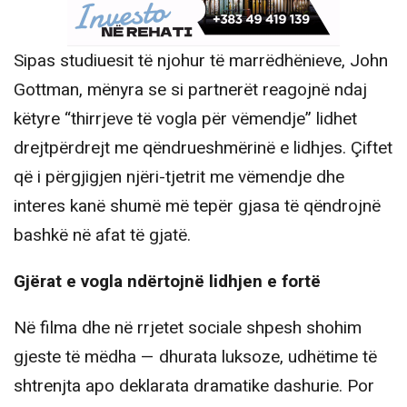
Sipas studiuesit të njohur të marrëdhënieve, John
Gottman, mënyra se si partnerët reagojnë ndaj
këtyre “thirrjeve të vogla për vëmendje” lidhet
drejtpërdrejt me qëndrueshmërinë e lidhjes. Çiftet
që i përgjigjen njëri-tjetrit me vëmendje dhe
interes kanë shumë më tepër gjasa të qëndrojnë
bashkë në afat të gjatë.
Gjërat e vogla ndërtojnë lidhjen e fortë
Në filma dhe në rrjetet sociale shpesh shohim
gjeste të mëdha — dhurata luksoze, udhëtime të
shtrenjta apo deklarata dramatike dashurie. Por