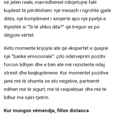
në jetën reale, marrëdhëniet mbijetojnë falë
kujdesit të përditshëm: një mesazh i ngrohtë gjatë
ditës, një kompliment i sinqertë apo një pyetje e
thjeshtë si “Si të shkoi dita?” që tregon se po
dëgjoni vërtet.
Këto momente krijojnë atë që ekspertët e quajnë
një “bankë emocionale”: çdo ndërveprim pozitiv
forcon lidhjen dhe e bën atë më rezistente ndaj
stresit dhe keqkuptimeve. Kur momentet pozitive
janë më të shumta se ato negative, partnerët
ndihen më të sigurt, më të respektuar dhe më të
lidhur me njëri-tjetrin.
Kur mungon vëmendja, fillon distanca