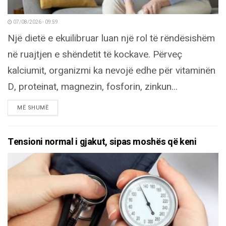
07/08/2026 - 09:59
Një dietë e ekuilibruar luan një rol të rëndësishëm
në ruajtjen e shëndetit të kockave. Përveç
kalciumit, organizmi ka nevojë edhe për vitaminën
D, proteinat, magnezin, fosforin, zinkun...
DETAILS
MË SHUMË
Tensioni normal i gjakut, sipas moshës që keni