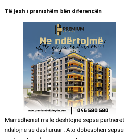
Të jesh i pranishëm bën diferencën
Marrëdhëniet rrallë dështojnë sepse partnerët
ndalojnë së dashuruari. Ato dobësohen sepse