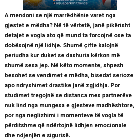
A mendoni se një marrëdhënie varet nga
gjestet e mëdha? Në të vërtetë, janë pikërisht
detajet e vogla ato që mund ta forcojnë ose ta
dobësojnë një lidhje. Shumë çifte kalojnë
periudha kur duket se dashuria kërkon më
shumë sesa jep. Në këto momente, shpesh
besohet se vendimet e mëdha, bisedat serioze
apo ndryshimet drastike janë zgjidhja. Por
studimet tregojnë se distanca mes partnerëve
nuk lind nga mungesa e gjesteve madhështore,
por nga neglizhimi i momenteve të vogla të
përditshme që ndërtojnë lidhjen emocionale
dhe ndjenjën e sigurisë.