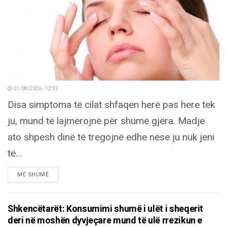
01/08/2026 - 12:55
Disa simptoma të cilat shfaqen herë pas here tek
ju, mund të lajmërojnë për shumë gjëra. Madje
ato shpesh dinë të tregojnë edhe nëse ju nuk jeni
të...
DETAILS
MË SHUMË
Shkencëtarët: Konsumimi shumë i ulët i sheqerit
deri në moshën dyvjeçare mund të ulë rrezikun e