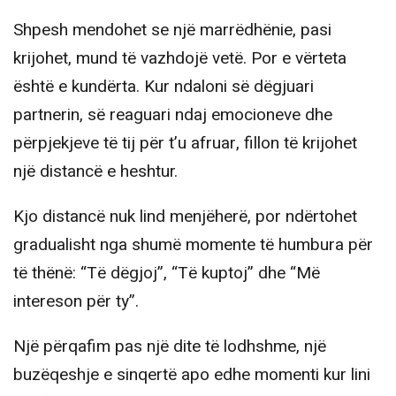
Shpesh mendohet se një marrëdhënie, pasi
krijohet, mund të vazhdojë vetë. Por e vërteta
është e kundërta. Kur ndaloni së dëgjuari
partnerin, së reaguari ndaj emocioneve dhe
përpjekjeve të tij për t’u afruar, fillon të krijohet
një distancë e heshtur.
Kjo distancë nuk lind menjëherë, por ndërtohet
gradualisht nga shumë momente të humbura për
të thënë: “Të dëgjoj”, “Të kuptoj” dhe “Më
intereson për ty”.
Një përqafim pas një dite të lodhshme, një
buzëqeshje e sinqertë apo edhe momenti kur lini