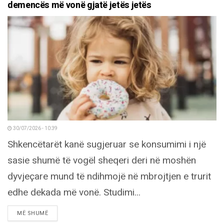
demencës më vonë gjatë jetës jetës
30/07/2026 - 10:39
Shkencëtarët kanë sugjeruar se konsumimi i një
sasie shumë të vogël sheqeri deri në moshën
dyvjeçare mund të ndihmojë në mbrojtjen e trurit
edhe dekada më vonë. Studimi...
DETAILS
MË SHUMË