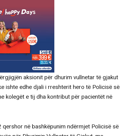
ërgjigjën aksionit për dhurim vullnetar të gjakut
ishte edhe djali i rreshterit hero të Policisë së
e kolegët e tij dha kontribut për pacientët në
2 qershor në bashkëpunim ndërmjet Policisë së