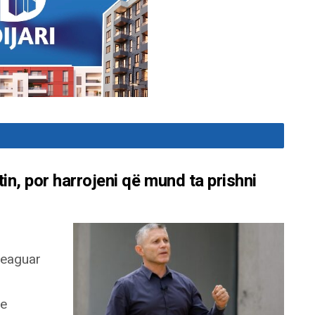
n, por harrojeni që mund ta prishni
reaguar
 e