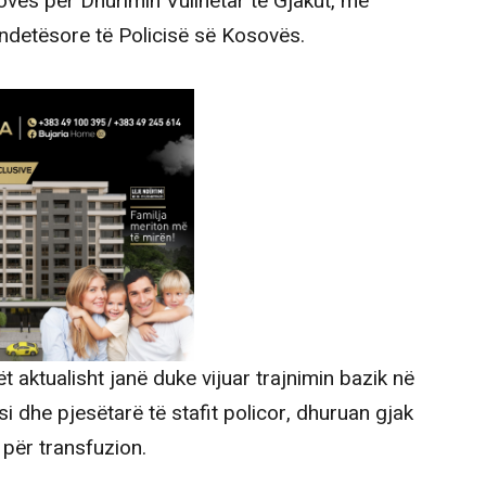
ës për Dhurimin Vullnetar të Gjakut, me
ëndetësore të Policisë së Kosovës.
lët aktualisht janë duke vijuar trajnimin bazik në
i dhe pjesëtarë të stafit policor, dhuruan gjak
për transfuzion.