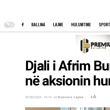
BALLINA
LAJME
HULUMTIME
SPOR
Djali i Afrim 
në aksionin h
A
03/06/2026 - 16:14
në
Kryesore
,
Lajme
A