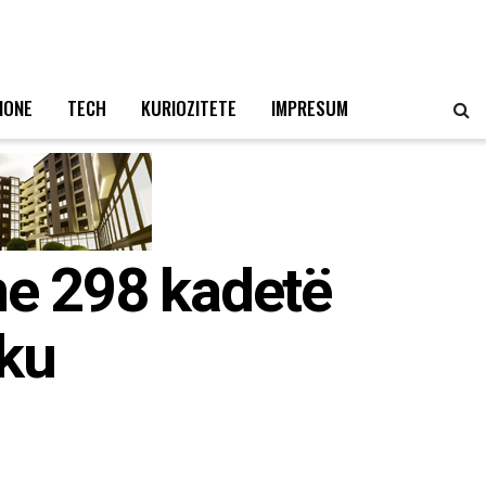
IONE
TECH
KURIOZITETE
IMPRESUM
me 298 kadetë
aku