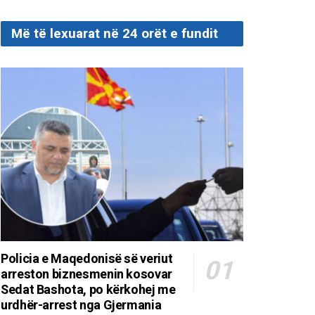
Më të lexuarat në 24 orët e fundit
Policia e Maqedonisë së veriut
arreston biznesmenin kosovar
Sedat Bashota, po kërkohej me
urdhër-arrest nga Gjermania