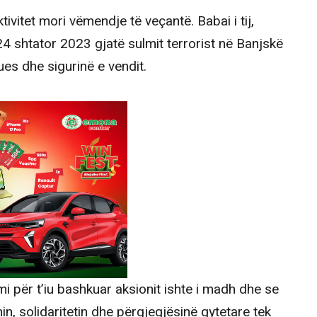
tivitet mori vëmendje të veçantë. Babai i tij,
24 shtator 2023 gjatë sulmit terrorist në Banjskë
ues dhe sigurinë e vendit.
mi për t’iu bashkuar aksionit ishte i madh dhe se
n, solidaritetin dhe përgjegjësinë qytetare tek