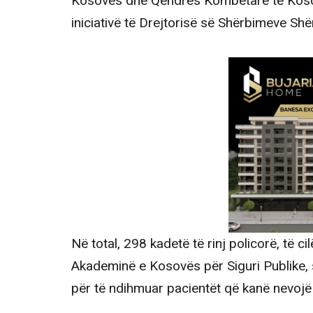
Kosovës dhe Qendrës Kombëtare të Kosov
iniciativë të Drejtorisë së Shërbimeve Sh
Në total, 298 kadetë të rinj policorë, të ci
Akademinë e Kosovës për Siguri Publike, s
për të ndihmuar pacientët që kanë nevojë 