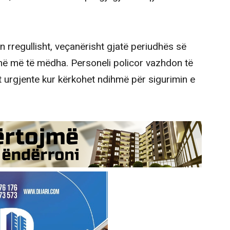
en rregullisht, veçanërisht gjatë periudhës së
anë më të mëdha. Personeli policor vazhdon të
et urgjente kur kërkohet ndihmë për sigurimin e