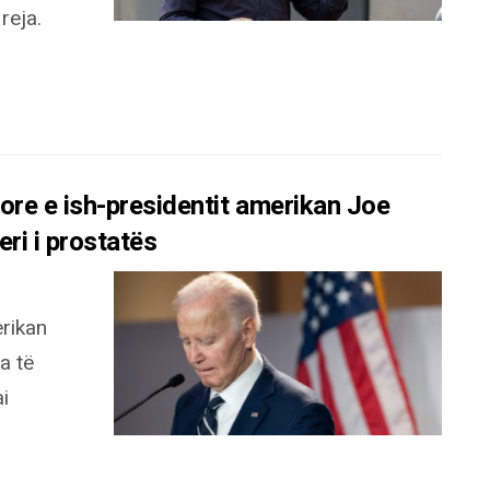
reja.
re e ish-presidentit amerikan Joe
ri i prostatës
erikan
a të
i