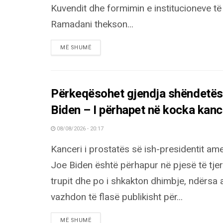
Kuvendit dhe formimin e institucioneve të 
Ramadani thekson...
DETAILS
MË SHUMË
Përkeqësohet gjendja shëndetëso
Biden – I përhapet në kocka kance
08/08/2026 - 20:17
Kanceri i prostatës së ish-presidentit am
Joe Biden është përhapur në pjesë të tjer
trupit dhe po i shkakton dhimbje, ndërsa a
vazhdon të flasë publikisht për...
DETAILS
MË SHUMË