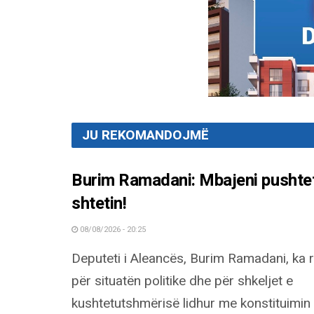
JU REKOMANDOJMË
Burim Ramadani: Mbajeni pushteti
shtetin!
08/08/2026 - 20:25
Deputeti i Aleancës, Burim Ramadani, ka 
për situatën politike dhe për shkeljet e
kushtetutshmërisë lidhur me konstituimin