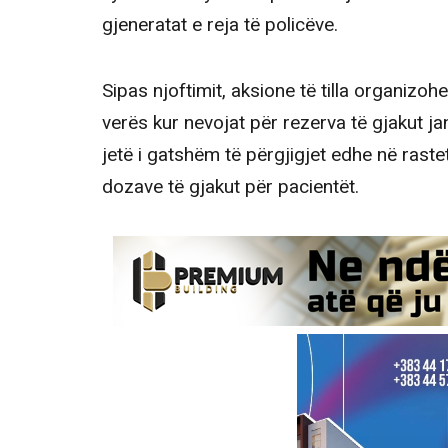
gjeneratat e reja të policëve.
Sipas njoftimit, aksione të tilla organizoh
verës kur nevojat për rezerva të gjakut j
jetë i gatshëm të përgjigjet edhe në rast
dozave të gjakut për pacientët.