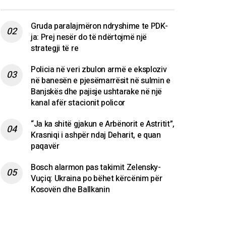
Gruda paralajmëron ndryshime te PDK-
ja: Prej nesër do të ndërtojmë një
strategji të re
Policia në veri zbulon armë e eksploziv
në banesën e pjesëmarrësit në sulmin e
Banjskës dhe pajisje ushtarake në një
kanal afër stacionit policor
“Ja ka shitë gjakun e Arbënorit e Astritit”,
Krasniqi i ashpër ndaj Deharit, e quan
paqavër
Bosch alarmon pas takimit Zelensky-
Vuçiq: Ukraina po bëhet kërcënim për
Kosovën dhe Ballkanin