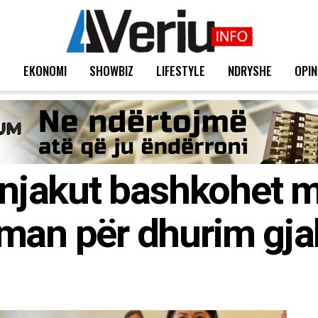
T
EKONOMI
SHOWBIZ
LIFESTYLE
NDRYSHE
OPIN
Bunjakut bashkohet 
uman për dhurim gj