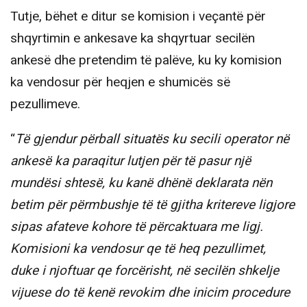
Tutje, bëhet e ditur se komision i veçantë për
shqyrtimin e ankesave ka shqyrtuar secilën
ankesë dhe pretendim të palëve, ku ky komision
ka vendosur për heqjen e shumicës së
pezullimeve.
“
Të gjendur përball situatës ku secili operator në
ankesë ka paraqitur lutjen për të pasur një
mundësi shtesë, ku kanë dhënë deklarata nën
betim për përmbushje të të gjitha kritereve ligjore
sipas afateve kohore të përcaktuara me ligj.
Komisioni ka vendosur qe të heq pezullimet,
duke i njoftuar qe forcërisht, në secilën shkelje
vijuese do të kenë revokim dhe inicim procedure