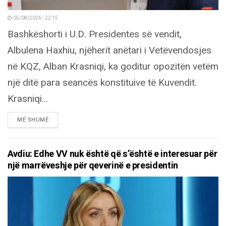
05/08/2026 - 22:15
Bashkëshorti i U.D. Presidentes së vendit,
Albulena Haxhiu, njëherit anëtari i Vetëvendosjes
në KQZ, Alban Krasniqi, ka goditur opozitën vetëm
një ditë para seancës konstituive të Kuvendit.
Krasniqi...
DETAILS
MË SHUMË
Avdiu: Edhe VV nuk është që s’është e interesuar për
një marrëveshje për qeverinë e presidentin