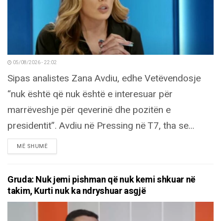
05/08/2026 - 22:02
Sipas analistes Zana Avdiu, edhe Vetëvendosje
“nuk është që nuk është e interesuar për
marrëveshje për qeverinë dhe pozitën e
presidentit”. Avdiu në Pressing në T7, tha se...
DETAILS
MË SHUMË
Gruda: Nuk jemi pishman që nuk kemi shkuar në
takim, Kurti nuk ka ndryshuar asgjë