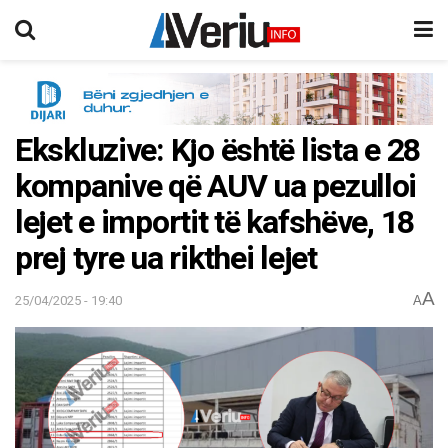
Ekskluzive: Kjo është lista e 28
kompanive që AUV ua pezulloi
lejet e importit të kafshëve, 18
prej tyre ua rikthei lejet
A
25/04/2025 - 19:40
A