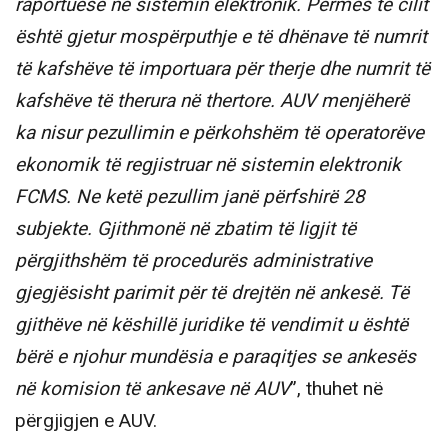
raportuese në sistemin elektronik. Përmes të cilit
është gjetur mospërputhje e të dhënave të numrit
të kafshëve të importuara për therje dhe numrit të
kafshëve të therura në thertore. AUV menjëherë
ka nisur pezullimin e përkohshëm të operatorëve
ekonomik të regjistruar në sistemin elektronik
FCMS. Ne ketë pezullim janë përfshirë 28
subjekte. Gjithmonë në zbatim të ligjit të
përgjithshëm të procedurës administrative
gjegjësisht parimit për të drejtën në ankesë. Të
gjithëve në këshillë juridike të vendimit u është
bërë e njohur mundësia e paraqitjes se ankesës
në komision të ankesave në AUV
”, thuhet në
përgjigjen e AUV.