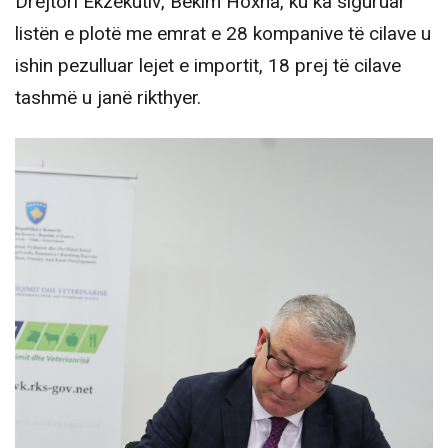
Drejtori Ekzekutiv, Bekim Hoxha, ku ka siguruar
listën e plotë me emrat e 28 kompanive të cilave u
ishin pezulluar lejet e importit, 18 prej të cilave
tashmë u janë rikthyer.