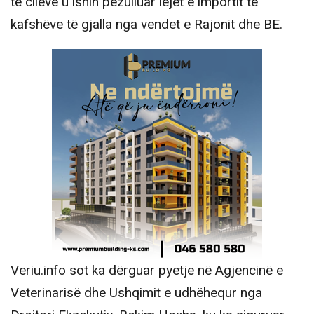
të cilëve u ishin pezulluar lejet e importit të
kafshëve të gjalla nga vendet e Rajonit dhe BE.
Veriu.info sot ka dërguar pyetje në Agjencinë e
Veterinarisë dhe Ushqimit e udhëhequr nga