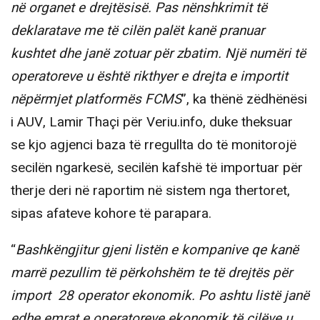
në organet e drejtësisë. Pas nënshkrimit të
deklaratave me të cilën palët kanë pranuar
kushtet dhe janë zotuar për zbatim. Një numëri të
operatoreve u është rikthyer e drejta e importit
nëpërmjet platformës FCMS
”, ka thënë zëdhënësi
i AUV, Lamir Thaçi për Veriu.info, duke theksuar
se kjo agjenci baza të rregullta do të monitorojë
secilën ngarkesë, secilën kafshë të importuar për
therje deri në raportim në sistem nga thertoret,
sipas afateve kohore të parapara.
“
Bashkëngjitur gjeni listën e kompanive qe kanë
marrë pezullim të përkohshëm te të drejtës për
import 28 operator ekonomik. Po ashtu listë janë
edhe emrat e operatoreve ekonomik të cilëve u