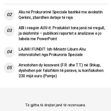
Aliu në Prokurorinë Speciale bashkë me avokatin
Qerkini, zbardhen detaje të reja
ABI i reagon AUV-it: Produktet tona janë në rregull,
ja dëshmitë – publikoni raportet e analizave e jo
tabela me PowerPoint
LAJMI I FUNDIT: Ish-Ministri Liburn Aliu
intervistohet nga Prokuroria Speciale
Arrestohen dy kosovarë (F.R. dhe T.T.) në Shkup,
dyshohen për falsifikim të parave, iu konfiskohen
230 mijë euro (Pamje)
Të gjitha të drejtat janë të rezervuara.