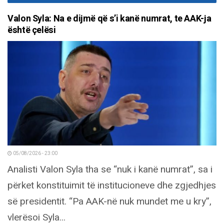
Valon Syla: Na e dijmë që s’i kanë numrat, te AAK-ja
është çelësi
05/08/2026 - 23:00
Analisti Valon Syla tha se “nuk i kanë numrat”, sa i
përket konstituimit të institucioneve dhe zgjedhjes
së presidentit. “Pa AAK-në nuk mundet me u kry”,
vlerësoi Syla...