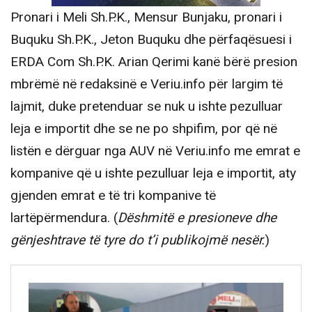
Pronari i Meli Sh.P.K., Mensur Bunjaku, pronari i
Buquku Sh.P.K., Jeton Buquku dhe përfaqësuesi i
ERDA Com Sh.P.K. Arian Qerimi kanë bërë presion
mbrëmë në redaksinë e Veriu.info për largim të
lajmit, duke pretenduar se nuk u ishte pezulluar
leja e importit dhe se ne po shpifim, por që në
listën e dërguar nga AUV në Veriu.info me emrat e
kompanive që u ishte pezulluar leja e importit, aty
gjenden emrat e të tri kompanive të
lartëpërmendura. (
Dëshmitë e presioneve dhe
gënjeshtrave të tyre do t’i publikojmë nesër.
)