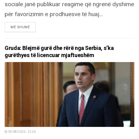
sociale janë publikuar reagime që ngrenë dyshime
për favorizimin e prodhuesve të huaj...
DETAILS
MË SHUMË
Gruda: Blejmë gurë dhe rërë nga Serbia, s’ka
gurëthyes të licencuar mjaftueshëm
05/08/2026 - 22:26