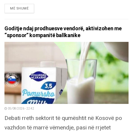
DETAILS
MË SHUMË
Goditje ndaj prodhuesve vendorë, aktivizohen me
“sponsor” kompanitë ballkanike
05/08/2026 - 22:42
Debati rreth sektorit të qumështit në Kosovë po
vazhdon të marrë vëmendje, pasi në rrjetet