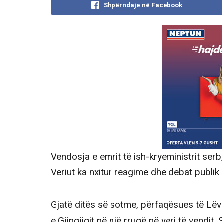
Shpërndaje në Facebook
Vendosja e emrit të ish-kryeministrit serb
Veriut ka nxitur reagime dhe debat publik
Gjatë ditës së sotme, përfaqësues të Lë
e Gjingjiqit në një rrugë në veri të vendi