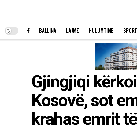
BALLINA
LAJME
HULUMTIME
SPOR
Gjingjiqi kërko
Kosovë, sot emr
krahas emrit të