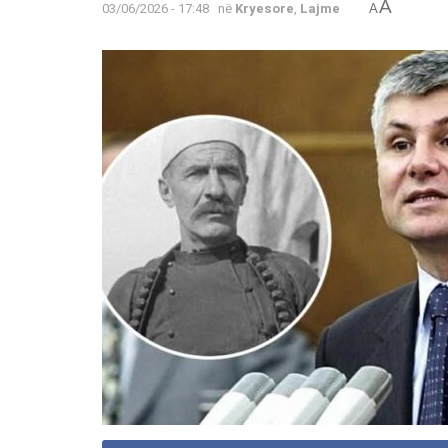
A
03/06/2026 - 17:48
në
Kryesore
,
Lajme
A