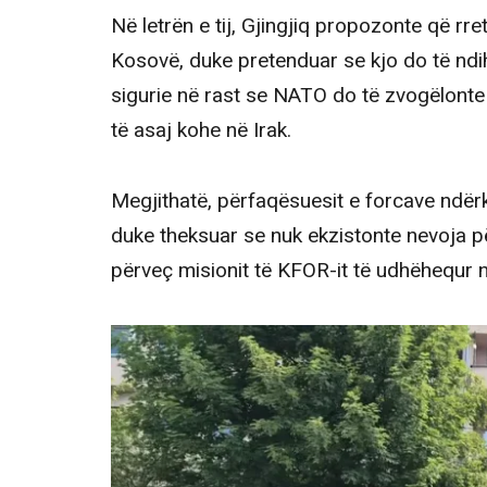
Në letrën e tij, Gjingjiq propozonte që rr
Kosovë, duke pretenduar se kjo do të n
sigurie në rast se NATO do të zvogëlonte 
të asaj kohe në Irak.
Megjithatë, përfaqësuesit e forcave ndë
duke theksuar se nuk ekzistonte nevoja pë
përveç misionit të KFOR-it të udhëhequr