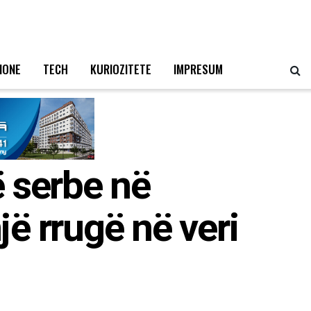
IONE
TECH
KURIOZITETE
IMPRESUM
ë serbe në
jë rrugë në veri