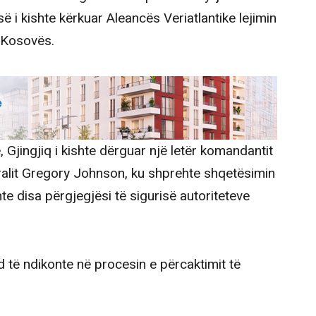
ë i kishte kërkuar Aleancës Veriatlantike lejimin
e Kosovës.
Gjingjiq i kishte dërguar një letër komandantit
alit Gregory Johnson, ku shprehte shqetësimin
 disa përgjegjësi të sigurisë autoriteteve
nd të ndikonte në procesin e përcaktimit të