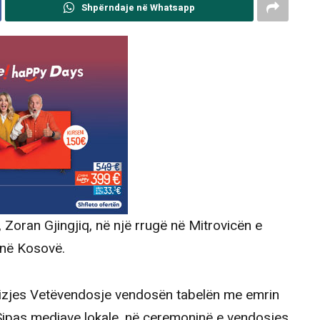
Shpërndaje në Whatsapp
, Zoran Gjingjiq, në një rrugë në Mitrovicën e
 në Kosovë.
vizjes Vetëvendosje vendosën tabelën me emrin
t. Sipas mediave lokale, në ceremoninë e vendosjes