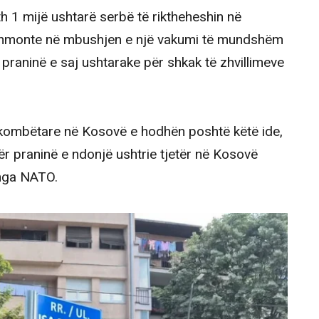
eth 1 mijë ushtarë serbë të riktheheshin në
dihmonte në mbushjen e një vakumi të mundshëm
praninë e saj ushtarake për shkak të zhvillimeve
rkombëtare në Kosovë e hodhën poshtë këtë ide,
r praninë e ndonjë ushtrie tjetër në Kosovë
 nga NATO.