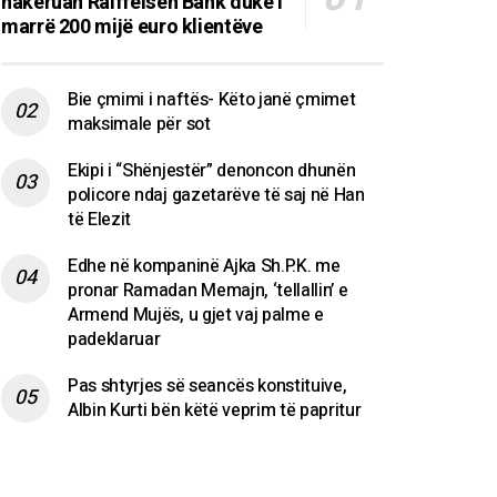
hakeruan Raiffeisen Bank duke i
marrë 200 mijë euro klientëve
Bie çmimi i naftës- Këto janë çmimet
maksimale për sot
Ekipi i “Shënjestër” denoncon dhunën
policore ndaj gazetarëve të saj në Han
të Elezit
Edhe në kompaninë Ajka Sh.P.K. me
pronar Ramadan Memajn, ‘tellallin’ e
Armend Mujës, u gjet vaj palme e
padeklaruar
Pas shtyrjes së seancës konstituive,
Albin Kurti bën këtë veprim të papritur