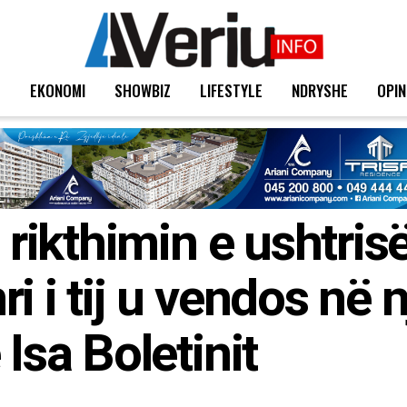
T
EKONOMI
SHOWBIZ
LIFESTYLE
NDRYSHE
OPIN
i rikthimin e ushtris
i i tij u vendos në n
 Isa Boletinit