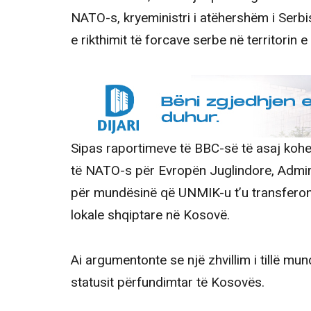
NATO-s, kryeministri i atëhershëm i Serbis
e rikthimit të forcave serbe në territorin 
Sipas raportimeve të BBC-së të asaj kohe, 
të NATO-s për Evropën Juglindore, Admir
për mundësinë që UNMIK-u t’u transferonte
lokale shqiptare në Kosovë.
Ai argumentonte se një zhvillim i tillë mu
statusit përfundimtar të Kosovës.