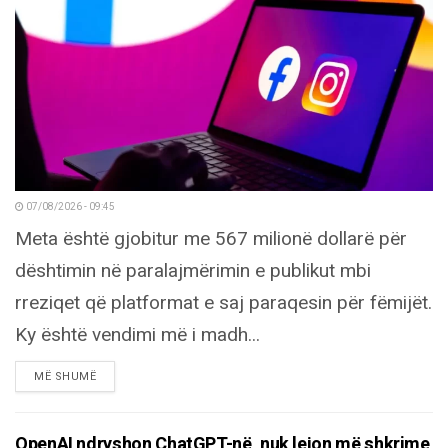
07/08/2026 - 09:45
Meta është gjobitur me 567 milionë dollarë për
dështimin në paralajmërimin e publikut mbi
rreziqet që platformat e saj paraqesin për fëmijët.
Ky është vendimi më i madh...
DETAILS
MË SHUMË
OpenAI ndryshon ChatGPT-në, nuk lejon më shkrime