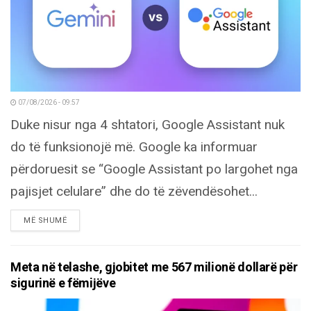
07/08/2026 - 09:57
Duke nisur nga 4 shtatori, Google Assistant nuk
do të funksionojë më. Google ka informuar
përdoruesit se “Google Assistant po largohet nga
pajisjet celulare” dhe do të zëvendësohet...
DETAILS
MË SHUMË
Meta në telashe, gjobitet me 567 milionë dollarë për
sigurinë e fëmijëve