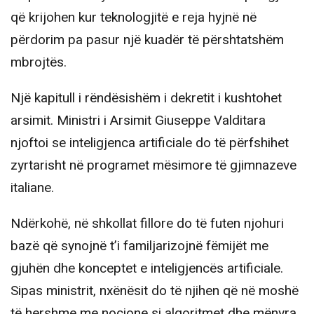
që krijohen kur teknologjitë e reja hyjnë në
përdorim pa pasur një kuadër të përshtatshëm
mbrojtës.
Një kapitull i rëndësishëm i dekretit i kushtohet
arsimit. Ministri i Arsimit Giuseppe Valditara
njoftoi se inteligjenca artificiale do të përfshihet
zyrtarisht në programet mësimore të gjimnazeve
italiane.
Ndërkohë, në shkollat fillore do të futen njohuri
bazë që synojnë t’i familjarizojnë fëmijët me
gjuhën dhe konceptet e inteligjencës artificiale.
Sipas ministrit, nxënësit do të njihen që në moshë
të hershme me nocione si algoritmet dhe mënyra