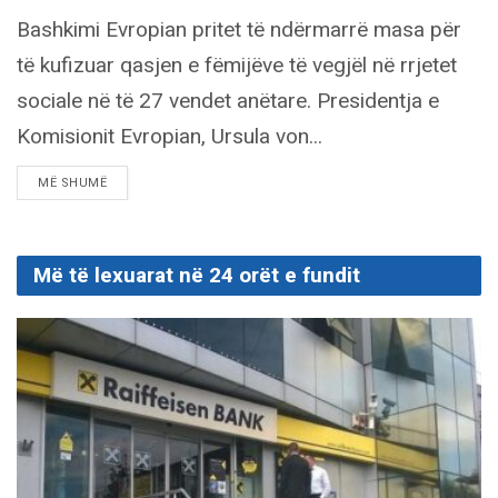
Bashkimi Evropian pritet të ndërmarrë masa për
të kufizuar qasjen e fëmijëve të vegjël në rrjetet
sociale në të 27 vendet anëtare. Presidentja e
Komisionit Evropian, Ursula von...
DETAILS
MË SHUMË
Më të lexuarat në 24 orët e fundit