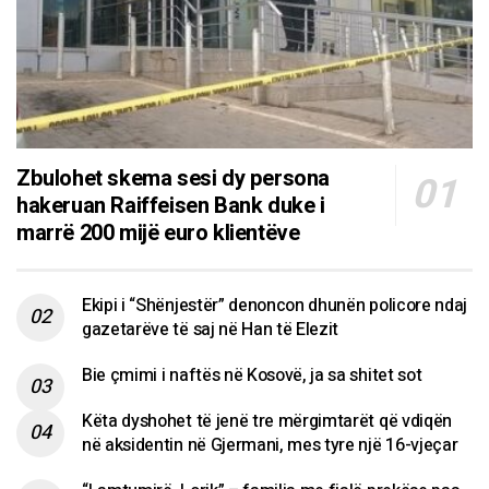
Zbulohet skema sesi dy persona
hakeruan Raiffeisen Bank duke i
marrë 200 mijë euro klientëve
Ekipi i “Shënjestër” denoncon dhunën policore ndaj
gazetarëve të saj në Han të Elezit
Bie çmimi i naftës në Kosovë, ja sa shitet sot
Këta dyshohet të jenë tre mërgimtarët që vdiqën
në aksidentin në Gjermani, mes tyre një 16-vjeçar