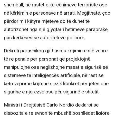
shembull, në rastet e kërcënimeve terroriste ose
në kërkimin e personave në arrati. Megjithatë, çdo
përdorim i këtyre mjeteve do të duhet të
autorizohet nga një gjyqtar i hetimeve paraprake,
pas kërkesës së autoriteteve policore.
Dekreti parashikon gjithashtu krijimin e një vepre
të re penale për personat që projektojnë,
manipulojnë ose neglizhojnë masat e sigurisë së
sistemeve të inteligjencës artificiale, në rast se
këto veprime krijojnë rrezik konkret për jetën dhe
sigurinë e njerëzve ose për sigurinë e shtetit.
Ministri i Drejtësisë Carlo Nordio deklaroi se
dispozita e re synon të mbushë boshllëqet ligjore