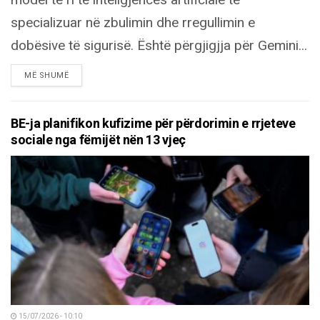
specializuar në zbulimin dhe rregullimin e
dobësive të sigurisë. Është përgjigjja për Gemini...
DETAILS
MË SHUMË
BE-ja planifikon kufizime për përdorimin e rrjeteve
sociale nga fëmijët nën 13 vjeç
15/07/2026 - 10:10