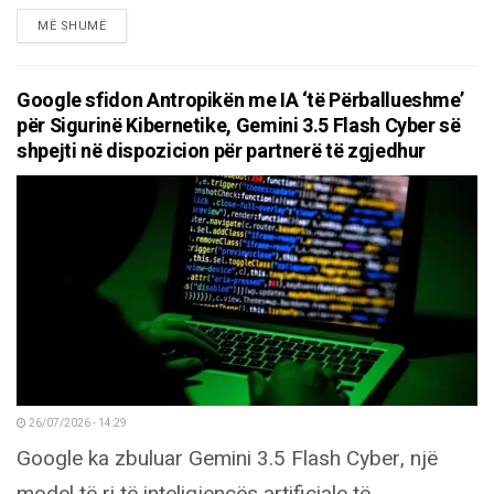
DETAILS
MË SHUMË
Google sfidon Antropikën me IA ‘të Përballueshme’
për Sigurinë Kibernetike, Gemini 3.5 Flash Cyber ​​​​së
shpejti në dispozicion për partnerë të zgjedhur
26/07/2026 - 14:29
Google ka zbuluar Gemini 3.5 Flash Cyber, një
model të ri të inteligjencës artificiale të