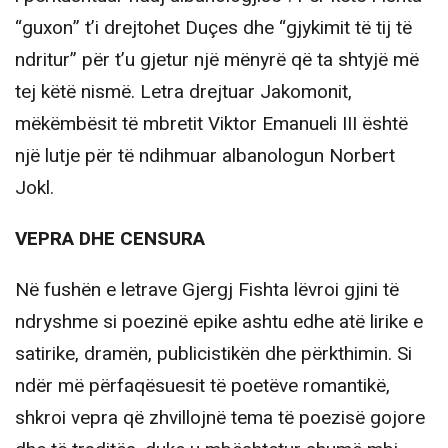
“guxon” t’i drejtohet Duçes dhe “gjykimit të tij të
ndritur” për t’u gjetur një mënyrë që ta shtyjë më
tej këtë nismë. Letra drejtuar Jakomonit,
mëkëmbësit të mbretit Viktor Emanueli III është
një lutje për të ndihmuar albanologun Norbert
Jokl.
VEPRA DHE CENSURA
Në fushën e letrave Gjergj Fishta lëvroi gjini të
ndryshme si poezinë epike ashtu edhe atë lirike e
satirike, dramën, publicistikën dhe përkthimin. Si
ndër më përfaqësuesit të poetëve romantikë,
shkroi vepra që zhvillojnë tema të poezisë gojore