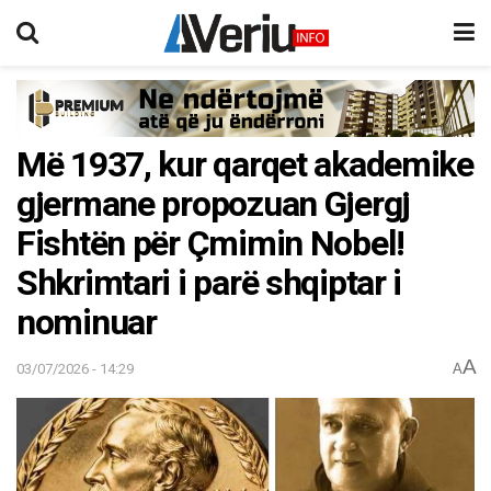
Më 1937, kur qarqet akademike
gjermane propozuan Gjergj
Fishtën për Çmimin Nobel!
Shkrimtari i parë shqiptar i
nominuar
A
03/07/2026 - 14:29
A