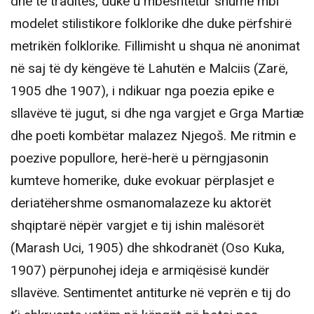
dhe të traditës, duke u mbështetur shumë mbi
modelet stilistikore folklorike dhe duke përfshirë
metrikën folklorike. Fillimisht u shqua në anonimat
në saj të dy këngëve të Lahutën e Malciis (Zarë,
1905 dhe 1907), i ndikuar nga poezia epike e
sllavëve të jugut, si dhe nga vargjet e Grga Martiæ
dhe poeti kombëtar malazez Njegoš. Me ritmin e
poezive popullore, herë-herë u përngjasonin
kumteve homerike, duke evokuar përplasjet e
deriatëhershme osmanomalazeze ku aktorët
shqiptarë nëpër vargjet e tij ishin malësorët
(Marash Uci, 1905) dhe shkodranët (Oso Kuka,
1907) përpunohej ideja e armiqësisë kundër
sllavëve. Sentimentet antiturke në veprën e tij do