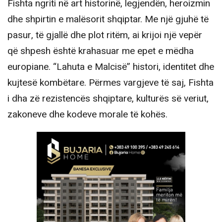
Fishta ngriti në art historinë, legjendën, heroizmin
dhe shpirtin e malësorit shqiptar. Me një gjuhë të
pasur, të gjallë dhe plot ritëm, ai krijoi një vepër
që shpesh është krahasuar me epet e mëdha
europiane. “Lahuta e Malcisë” histori, identitet dhe
kujtesë kombëtare. Përmes vargjeve të saj, Fishta
i dha zë rezistencës shqiptare, kulturës së veriut,
zakoneve dhe kodeve morale të kohës.