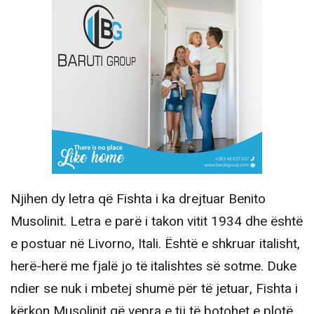
Njihen dy letra që Fishta i ka drejtuar Benito
Musolinit. Letra e parë i takon vitit 1934 dhe është
e postuar në Livorno, Itali. Është e shkruar italisht,
herë-herë me fjalë jo të italishtes së sotme. Duke
ndier se nuk i mbetej shumë për të jetuar, Fishta i
kërkon Musolinit që vepra e tij të botohet e plotë