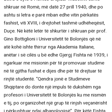
shkruar në Romë, më datë 27 prill 1940, dhe po
ashtu si letra e parë mban edhe vitin përkatës
fashist, viti XVIII, i drejtohet tashmë udhëheqësit,
Duçe. Në këtë letër të shkurtër i shkruan për prof.
Gino Bottiglioni i Universitetit të Bolonjës që në
atë kohë ishte thirrur nga Akademia Italiane,
anëtar i së cilës u bë edhe Gjergj Fishta në 1939, i
ngarkuar me misionin për të promovuar studime
në të gjitha fushat e dijes dhe për të drejtuar të
rinjtë studentë. “Qendra jonë e Studimeve
Shqiptare do donte një impuls të dukshëm nga
profesori i Universitetit të Bolonjës ku me nismën
e tij, po organizohet një grup të rinjsh veçanërisht
i përkushtuar ndaj albanologjisë”. Për këtë Fishta