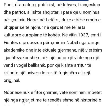
Poet, dramaturg, publicist, përkthyes, françeskan
dhe patriot, ai ishte shqiptari i parë që u nominua
për çmimin Nobel në Letërsi, duke e bërë emrin e
Shqipërisë të njohur në qarqet më të larta
kulturore europiane të kohës. Në vitin 1937, emri i
Fishtës u propozua për çmimin Nobel nga qarqe
akademike dhe intelektuale gjermane, një vlerësim
i jashtëzakonshëm për një autor që vinte nga një
vend i vogël ballkanik, por që kishte arritur të
krijonte një univers letrar të fuqishëm e krejt
origjinal.
Ndonëse nuk e fitoi çmimin, vetë nominimi mbetet
një nga ngjarjet më të rëndësishme në historinë e