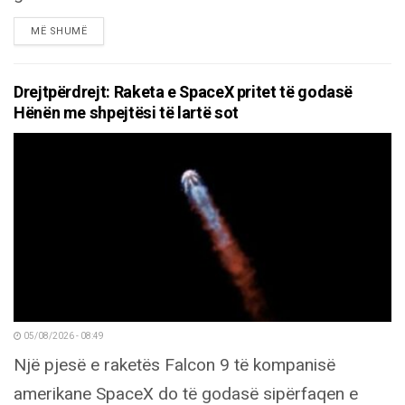
DETAILS
MË SHUMË
Drejtpërdrejt: Raketa e SpaceX pritet të godasë
Hënën me shpejtësi të lartë sot
05/08/2026 - 08:49
Një pjesë e raketës Falcon 9 të kompanisë
amerikane SpaceX do të godasë sipërfaqen e