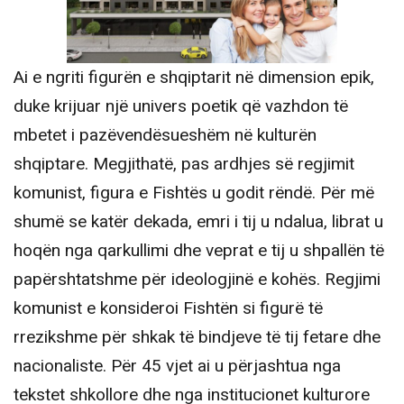
Ai e ngriti figurën e shqiptarit në dimension epik,
duke krijuar një univers poetik që vazhdon të
mbetet i pazëvendësueshëm në kulturën
shqiptare. Megjithatë, pas ardhjes së regjimit
komunist, figura e Fishtës u godit rëndë. Për më
shumë se katër dekada, emri i tij u ndalua, librat u
hoqën nga qarkullimi dhe veprat e tij u shpallën të
papërshtatshme për ideologjinë e kohës. Regjimi
komunist e konsideroi Fishtën si figurë të
rrezikshme për shkak të bindjeve të tij fetare dhe
nacionaliste. Për 45 vjet ai u përjashtua nga
tekstet shkollore dhe nga institucionet kulturore