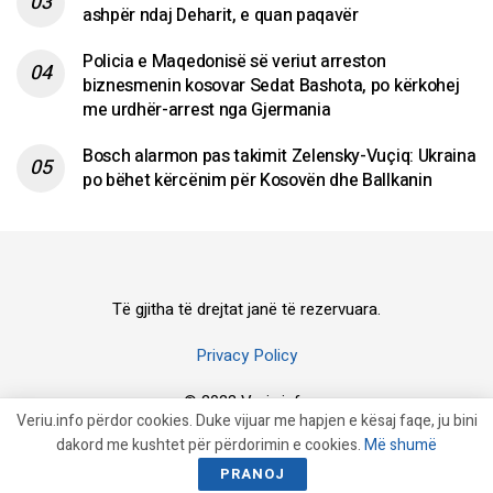
ashpër ndaj Deharit, e quan paqavër
Policia e Maqedonisë së veriut arreston
biznesmenin kosovar Sedat Bashota, po kërkohej
me urdhër-arrest nga Gjermania
Bosch alarmon pas takimit Zelensky-Vuçiq: Ukraina
po bëhet kërcënim për Kosovën dhe Ballkanin
Të gjitha të drejtat janë të rezervuara.
Privacy Policy
© 2023 Veriu.info
Veriu.info përdor cookies. Duke vijuar me hapjen e kësaj faqe, ju bini
dakord me kushtet për përdorimin e cookies.
Më shumë
PRANOJ