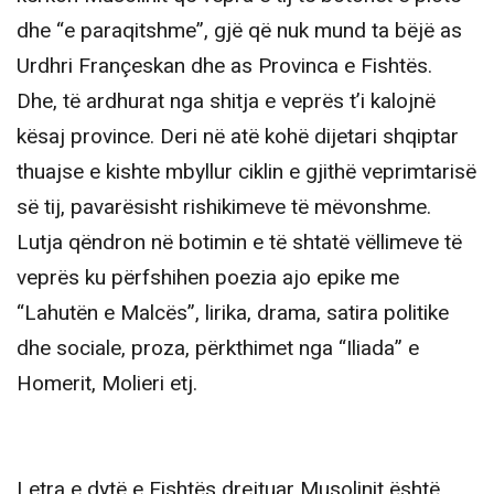
dhe “e paraqitshme”, gjë që nuk mund ta bëjë as
Urdhri Françeskan dhe as Provinca e Fishtës.
Dhe, të ardhurat nga shitja e veprës t’i kalojnë
kësaj province. Deri në atë kohë dijetari shqiptar
thuajse e kishte mbyllur ciklin e gjithë veprimtarisë
së tij, pavarësisht rishikimeve të mëvonshme.
Lutja qëndron në botimin e të shtatë vëllimeve të
veprës ku përfshihen poezia ajo epike me
“Lahutën e Malcës”, lirika, drama, satira politike
dhe sociale, proza, përkthimet nga “Iliada” e
Homerit, Molieri etj.
Letra e dytë e Fishtës drejtuar Musolinit është