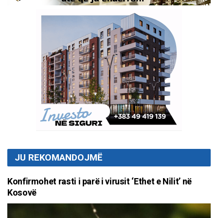
JU REKOMANDOJMË
Konfirmohet rasti i parë i virusit ‘Ethet e Nilit’ në
Kosovë