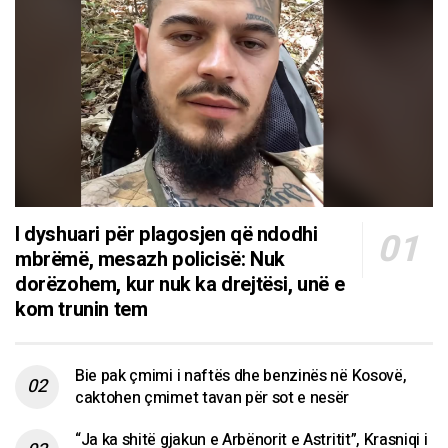
I dyshuari për plagosjen që ndodhi
mbrëmë, mesazh policisë: Nuk
dorëzohem, kur nuk ka drejtësi, unë e
kom trunin tem
Bie pak çmimi i naftës dhe benzinës në Kosovë,
caktohen çmimet tavan për sot e nesër
“Ja ka shitë gjakun e Arbënorit e Astritit”, Krasniqi i