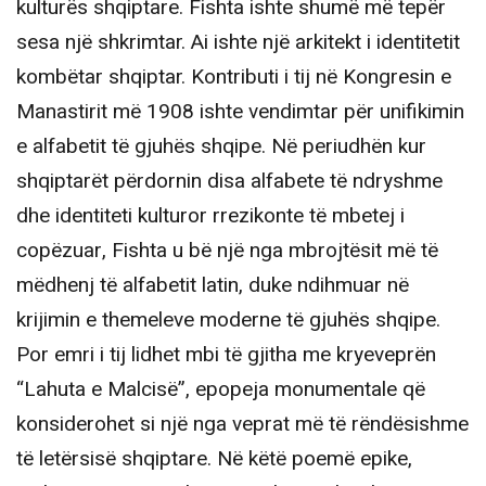
kulturës shqiptare. Fishta ishte shumë më tepër
sesa një shkrimtar. Ai ishte një arkitekt i identitetit
kombëtar shqiptar. Kontributi i tij në Kongresin e
Manastirit më 1908 ishte vendimtar për unifikimin
e alfabetit të gjuhës shqipe. Në periudhën kur
shqiptarët përdornin disa alfabete të ndryshme
dhe identiteti kulturor rrezikonte të mbetej i
copëzuar, Fishta u bë një nga mbrojtësit më të
mëdhenj të alfabetit latin, duke ndihmuar në
krijimin e themeleve moderne të gjuhës shqipe.
Por emri i tij lidhet mbi të gjitha me kryeveprën
“Lahuta e Malcisë”, epopeja monumentale që
konsiderohet si një nga veprat më të rëndësishme
të letërsisë shqiptare. Në këtë poemë epike,