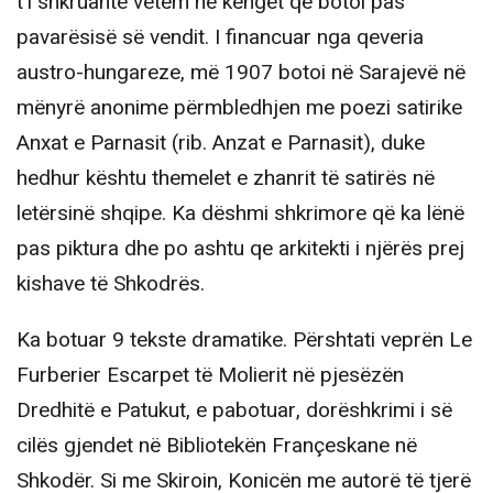
t’i shkruante vetëm në këngët që botoi pas
pavarësisë së vendit. I financuar nga qeveria
austro-hungareze, më 1907 botoi në Sarajevë në
mënyrë anonime përmbledhjen me poezi satirike
Anxat e Parnasit (rib. Anzat e Parnasit), duke
hedhur kështu themelet e zhanrit të satirës në
letërsinë shqipe. Ka dëshmi shkrimore që ka lënë
pas piktura dhe po ashtu qe arkitekti i njërës prej
kishave të Shkodrës.
Ka botuar 9 tekste dramatike. Përshtati veprën Le
Furberier Escarpet të Molierit në pjesëzën
Dredhitë e Patukut, e pabotuar, dorëshkrimi i së
cilës gjendet në Bibliotekën Françeskane në
Shkodër. Si me Skiroin, Konicën me autorë të tjerë