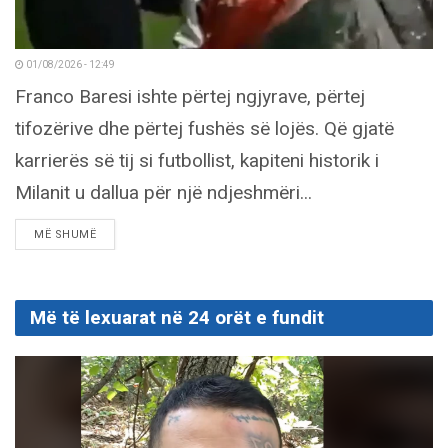
01/08/2026 - 12:49
Franco Baresi ishte përtej ngjyrave, përtej
tifozërive dhe përtej fushës së lojës. Që gjatë
karrierës së tij si futbollist, kapiteni historik i
Milanit u dallua për një ndjeshmëri...
DETAILS
MË SHUMË
Më të lexuarat në 24 orët e fundit