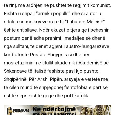
të rinj, me ardhjen në pushtet të regjimit komunist,
Fishta u shpall “armik i popullit” dhe si autor u
ndalua sepse kryevepra e tij “Lahuta e Malcisë”
është antisllave. Ndër akuzat e tjera që i bëheshin
postum qenë edhe pranimi i medaljes së dhënë
nga sulltani, të qenët agjent i austro-hungarezëve
kur botonte Posta e Shqypnís si dhe për
mosrefuziminin e titullit akademik i Akademisë së
Shkencave të Italisë fashiste pasi kjo pushtoi
Shqipërinë. Për Arshi Pipën, arsyeja e vërtetë me
të cilën mund të shpjegohej fishtofobia e partisë,
është sepse ishte gegë dhe prift katolik.