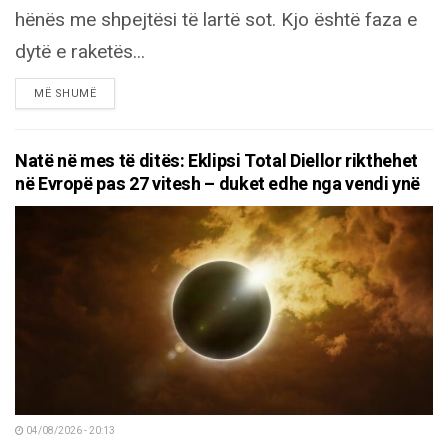
hënës me shpejtësi të lartë sot. Kjo është faza e
dytë e raketës...
DETAILS
MË SHUMË
Natë në mes të ditës: Eklipsi Total Diellor rikthehet
në Evropë pas 27 vitesh – duket edhe nga vendi ynë
04/08/2026 - 20:13