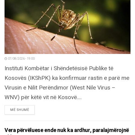
07/08/2026 - 19:00
Instituti Kombëtar i Shëndetësisë Publike të
Kosovës (IKShPK) ka konfirmuar rastin e parë me
Virusin e Nilit Perëndimor (West Nile Virus –
WNV) për këtë vit në Kosovë....
DETAILS
MË SHUMË
Vera përvëluese ende nuk ka ardhur, paralajmërojnë