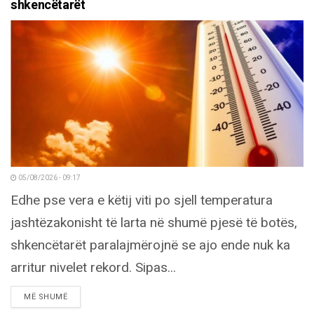
shkencëtarët
05/08/2026 - 09:17
Edhe pse vera e këtij viti po sjell temperatura
jashtëzakonisht të larta në shumë pjesë të botës,
shkencëtarët paralajmërojnë se ajo ende nuk ka
arritur nivelet rekord. Sipas...
DETAILS
MË SHUMË