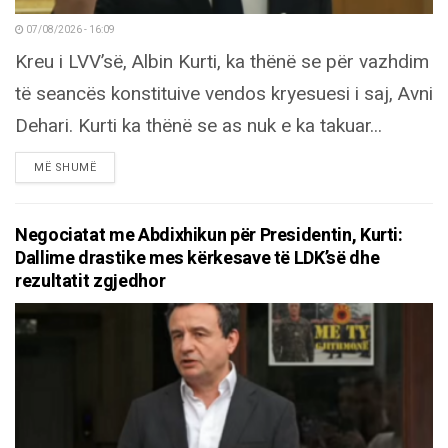
07/08/2026 - 16:09
Kreu i LVV’së, Albin Kurti, ka thënë se për vazhdim
të seancës konstituive vendos kryesuesi i saj, Avni
Dehari. Kurti ka thënë se as nuk e ka takuar...
DETAILS
MË SHUMË
Negociatat me Abdixhikun për Presidentin, Kurti:
Dallime drastike mes kërkesave të LDK’së dhe
rezultatit zgjedhor