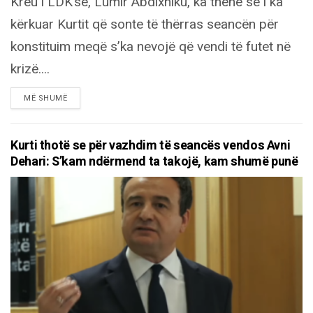
Kreu i LDK’së, Lumir Abdixhiku, ka thënë se i ka
kërkuar Kurtit që sonte të thërras seancën për
konstituim meqë s’ka nevojë që vendi të futet në
krizë....
DETAILS
MË SHUMË
Kurti thotë se për vazhdim të seancës vendos Avni
Dehari: S’kam ndërmend ta takojë, kam shumë punë