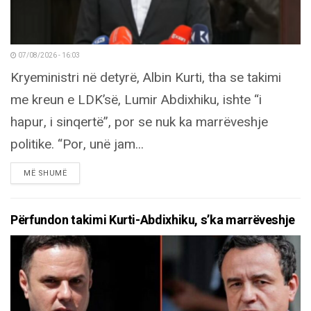
07/08/2026 - 16:03
Kryeministri në detyrë, Albin Kurti, tha se takimi
me kreun e LDK’së, Lumir Abdixhiku, ishte “i
hapur, i sinqertë”, por se nuk ka marrëveshje
politike. “Por, unë jam...
DETAILS
MË SHUMË
Përfundon takimi Kurti-Abdixhiku, s’ka marrëveshje