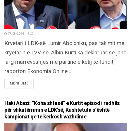
07/08/2026 - 15:37
Kryetari i LDK-së Lumir Abdixhiku, pas takimit me
kryetarin e LVV-së, Albin Kurti ka deklaruar se janë
larg marrëveshjes me partinë e këtij të fundit,
raporton Ekonomia Online...
DETAILS
MË SHUMË
Haki Abazi: “Koha shtesë” e Kurtit episod i radhës
për shkatërrimin e LDK’së, Kushtetuta s’është
kampionat që të kërkosh vazhdime