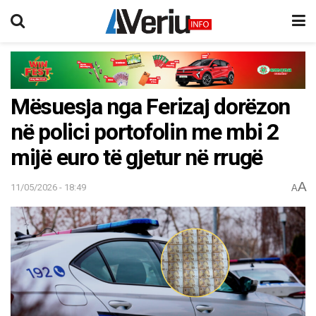
Mësuesja nga Ferizaj dorëzon
në polici portofolin me mbi 2
mijë euro të gjetur në rrugë
A
11/05/2026 - 18:49
A