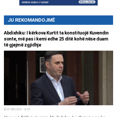
JU REKOMANDOJMË
Abdixhiku: I kërkova Kurtit ta konstituojë Kuvendin
sonte, më pas i kemi edhe 25 ditë kohë nëse duam
të gjejmë zgjidhje
07/08/2026 - 16:20