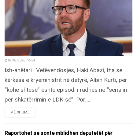
07/08/2026 - 15:34
Ish-anëtari i Vetëvendosjes, Haki Abazi, tha se
kërkesa e kryeministrit në detyrë, Albin Kurti, për
“kohë shtesë” është episodi i radhës në “serialin
për shkatërrimin e LDK-së”. Por,...
DETAILS
MË SHUMË
Raportohet se sonte mblidhen deputetët për