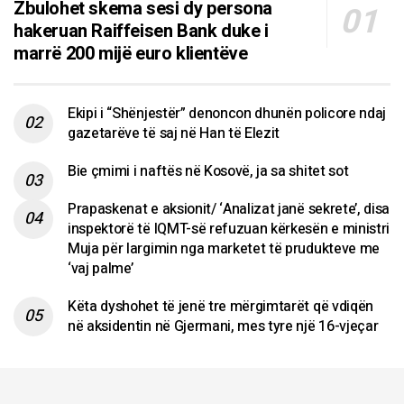
Zbulohet skema sesi dy persona
hakeruan Raiffeisen Bank duke i
marrë 200 mijë euro klientëve
Ekipi i “Shënjestër” denoncon dhunën policore ndaj
gazetarëve të saj në Han të Elezit
Bie çmimi i naftës në Kosovë, ja sa shitet sot
Prapaskenat e aksionit/ ‘Analizat janë sekrete’, disa
inspektorë të IQMT-së refuzuan kërkesën e ministri
Muja për largimin nga marketet të prudukteve me
‘vaj palme’
Këta dyshohet të jenë tre mërgimtarët që vdiqën
në aksidentin në Gjermani, mes tyre një 16-vjeçar